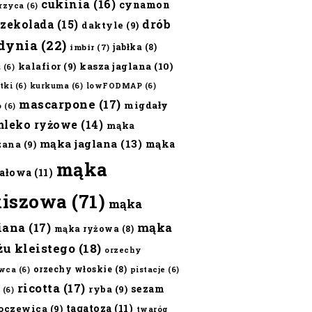
cukinia
(16)
cynamon
erzyca
(6)
czekolada
(15)
drób
daktyle
(9)
dynia
(22)
jabłka
(8)
imbir
(7)
kalafior
(9)
kasza jaglana
(10)
ż
(6)
tki
(6)
kurkuma
(6)
lowFODMAP
(6)
mascarpone
(17)
migdały
o
(6)
mleko ryżowe
(14)
mąka
mąka jaglana
(13)
mąka
zana
(9)
mąka
ałowa
(11)
kiszowa
(71)
mąka
iana
(17)
mąka
mąka ryżowa
(8)
żu kleistego
(18)
orzechy
orzechy włoskie
(8)
wca
(6)
pistacje
(6)
ricotta
(17)
sezam
ryba
(9)
(6)
tagatoza
(11)
oczewica
(9)
twaróg