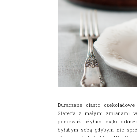
Buraczane ciasto czekoladowe
Slater’a z małymi zmianami w 
ponieważ użyłam mąki orkiszow
byłabym sobą gdybym nie spró