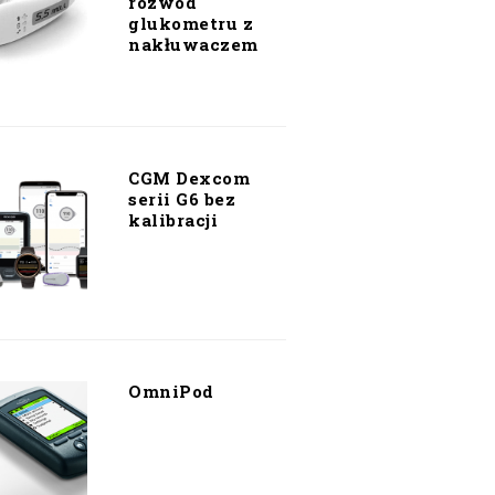
rozwód
glukometru z
nakłuwaczem
CGM Dexcom
serii G6 bez
kalibracji
OmniPod