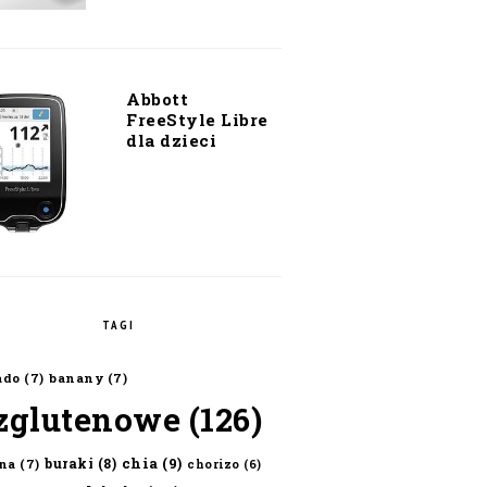
Abbott
FreeStyle Libre
dla dzieci
TAGI
ado
(7)
banany
(7)
zglutenowe
(126)
chia
(9)
buraki
(8)
na
(7)
chorizo
(6)