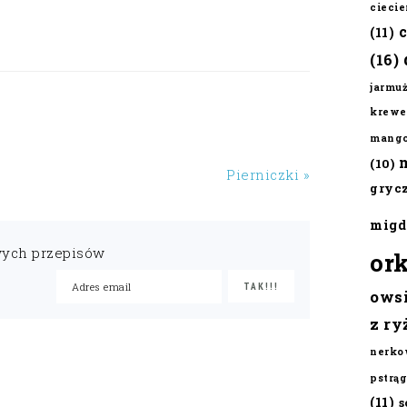
cieci
(11)
(16)
jarmu
krewe
mang
(10)
Pierniczki »
gryc
migd
wych przepisów
or
ows
z ry
nerko
pstrąg
(11)
s