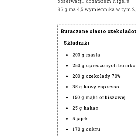
obserwacji, dodatkiem Nigel’a –
85 g ma 4,5 wymiennika w tym 2,
Buraczane ciasto czekolad
Składniki
200 g masła
250 g upieczonych burak
200 g czekolady 70%
35 g kawy espresso
150 g mąki orkiszowej
25 g kakao
5 jajek
170 g cukru