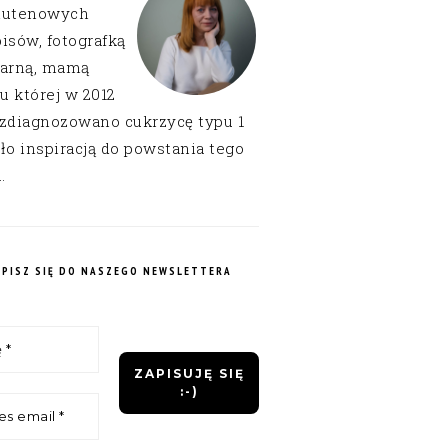
lutenowych
isów, fotografką
narną, mamą
 u której w 2012
 zdiagnozowano cukrzycę typu 1
ło inspiracją do powstania tego
.
APISZ SIĘ DO NASZEGO NEWSLETTERA