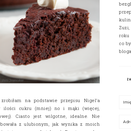
bezg
przep
kuli
Zuzi,
roku
co by
bloga
Z
 zrobiłam na podstawie przepisu Nigel’a
ilości cukru (mniej) no i mąki (więcej,
ej). Ciasto jest wilgotne, idealne. Nie
bowała z ulubionym, jak wynika z moich