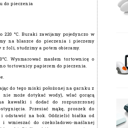
u do pieczenia
o 220 °C. Buraki zawijamy pojedynczo w
amy na blaszce do pieczenia i pieczemy
 z foli, studzimy a potem obieramy.
80°C. Wysmarować masłem tortownicę o
dno tortownicy papierem do pieczenia.
e.
jąc do tego miski położonej na garnku z
a nie może dotykać wody), wlać gorącą
na kawałki i dodać do rozpuszczonej
ostygnięcia. Przesiać mąkę, proszek do
i odstawić na bok. Oddzielić białka od
ać i wmieszać do czekoladowo-maślanej