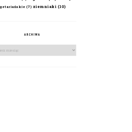
ziemniaki
(10)
getariańskie
(7)
ARCHIWA
iwa