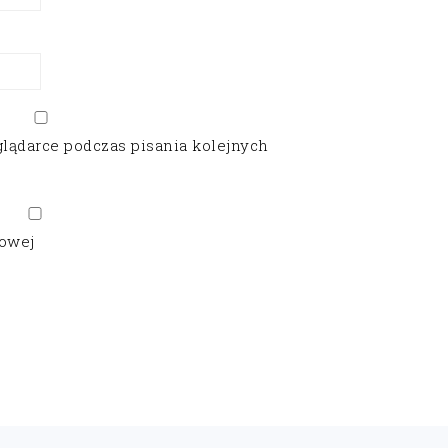
glądarce podczas pisania kolejnych
gowej