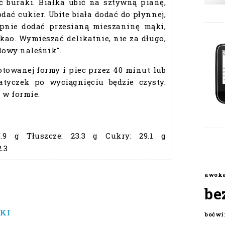
ć buraki. Białka ubić na sztywną pianę,
odać cukier. Ubite biała dodać do płynnej,
ępnie dodać przesianą mieszaninę mąki,
kao. Wymieszać delikatnie, nie za długo,
dowy naleśnik".
otowanej formy i piec przez 40 minut lub
tyczek po wyciągnięciu będzie czysty.
 w formie.
5.9 g
Tłuszcze:
23.3 g
Cukry:
29.1 g
2.3
awok
be
KI
boćwi