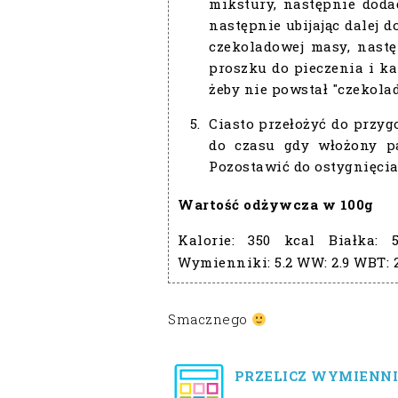
mikstury, następnie doda
następnie ubijając dalej d
czekoladowej masy, nast
proszku do pieczenia i ka
żeby nie powstał "czekola
Ciasto przełożyć do przyg
do czasu gdy włożony pa
Pozostawić do ostygnięcia
Wartość odżywcza w 100g
Kalorie:
350 kcal
Białka:
Wymienniki:
5.2
WW:
2.9
WBT:
Smacznego
PRZELICZ WYMIENNI