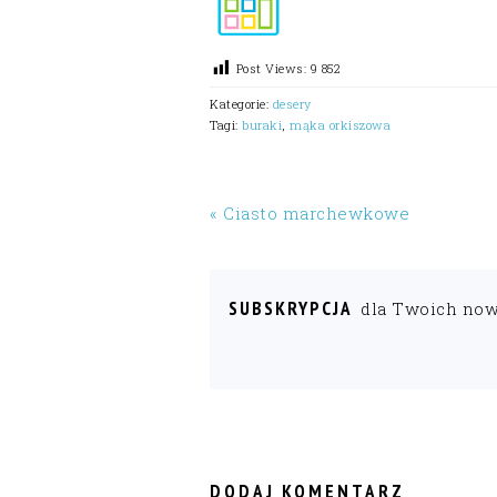
Post Views:
9 852
Kategorie:
desery
Tagi:
buraki
,
mąka orkiszowa
« Ciasto marchewkowe
SUBSKRYPCJA
dla Twoich no
READER
INTERACTIONS
DODAJ KOMENTARZ