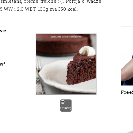
 śmietaną creme fraiche :-). Porcja o wadze
5 WW i 2,0 WBT. 100g ma 350 kcal.
owe
ów*
Free
Drukuj