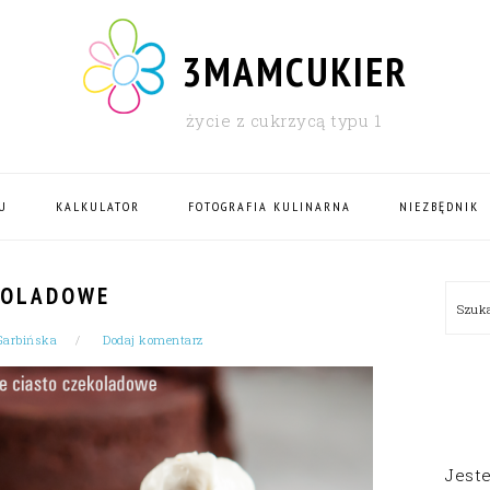
3MAMCUKIER
życie z cukrzycą typu 1
U
KALKULATOR
FOTOGRAFIA KULINARNA
NIEZBĘDNIK
PRI
KOLADOWE
Szu
SID
Garbińska
Dodaj komentarz
Jest