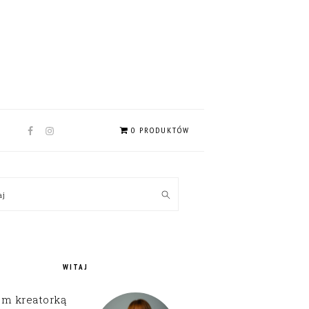
NAV
0 PRODUKTÓW
SOCIAL
MENU
MARY
kaj
EBAR
WITAJ
em kreatorką