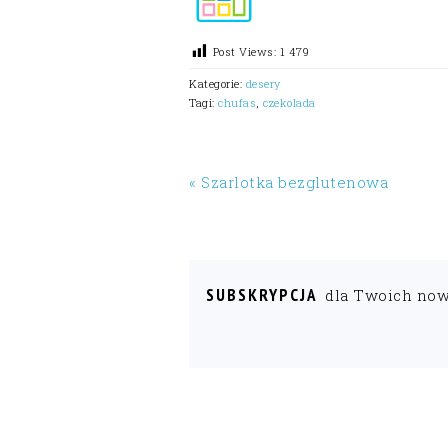
Post Views:
1 479
Kategorie:
desery
Tagi:
chufas
,
czekolada
« Szarlotka bezglutenowa
SUBSKRYPCJA
dla Twoich no
READER
INTERACTIONS