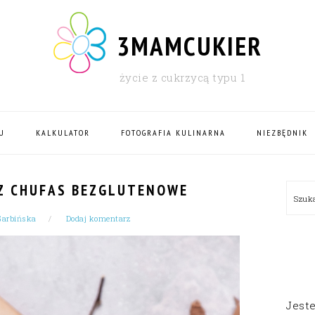
3MAMCUKIER
życie z cukrzycą typu 1
U
KALKULATOR
FOTOGRAFIA KULINARNA
NIEZBĘDNIK
PRI
Z CHUFAS BEZGLUTENOWE
Szu
SID
Garbińska
Dodaj komentarz
Jest