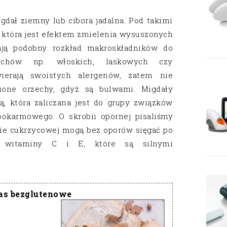
igdał ziemny lub cibora jadalna. Pod takimi
która jest efektem zmielenia wysuszonych
dają podobny rozkład makroskładników do
zechów np. włoskich, laskowych czy
ierają swoistych alergenów, zatem nie
ione orzechy, gdyż są bulwami. Migdały
ą, która zaliczana jest do grupy związków
okarmowego. O skrobii opornej pisaliśmy
ie cukrzycowej mogą bez oporów sięgać po
a witaminy C i E, które są silnymi
as bezglutenowe