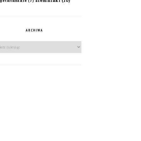
ziemniaki
(10)
getariańskie
(7)
ARCHIWA
iwa