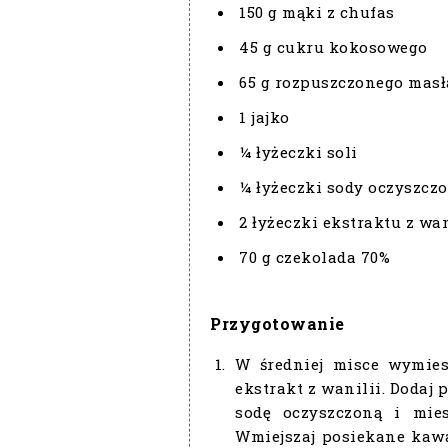
150 g mąki z chufas
45 g cukru kokosowego
65 g rozpuszczonego masł
1 jajko
¼ łyżeczki soli
¼ łyżeczki sody oczyszczo
2 łyżeczki ekstraktu z wan
70 g czekolada 70%
Przygotowanie
W średniej misce wymiesz
ekstrakt z wanilii. Dodaj 
sodę oczyszczoną i mies
Wmiejszaj posiekane kawa