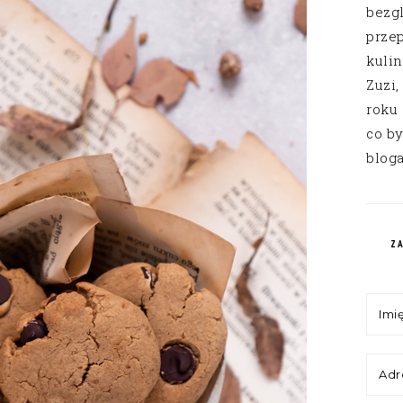
bezg
przep
kuli
Zuzi,
roku
co by
bloga
Z