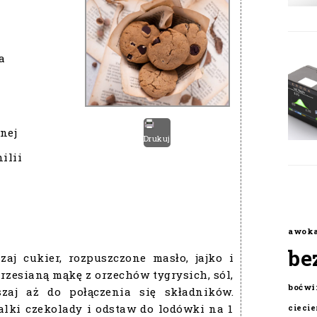
a
nej
Drukuj
ilii
awok
be
aj cukier, rozpuszczone masło, jajko i
przesianą mąkę z orzechów tygrysich, sól,
boćwi
zaj aż do połączenia się składników.
lki czekolady i odstaw do lodówki na 1
cieci