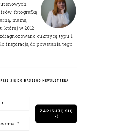
lutenowych
isów, fotografką
narną, mamą
 u której w 2012
 zdiagnozowano cukrzycę typu 1
ło inspiracją do powstania tego
.
APISZ SIĘ DO NASZEGO NEWSLETTERA