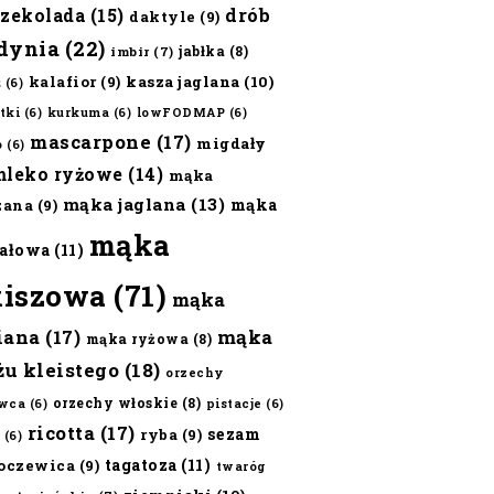
czekolada
(15)
drób
daktyle
(9)
dynia
(22)
jabłka
(8)
imbir
(7)
kalafior
(9)
kasza jaglana
(10)
ż
(6)
tki
(6)
kurkuma
(6)
lowFODMAP
(6)
mascarpone
(17)
migdały
o
(6)
mleko ryżowe
(14)
mąka
mąka jaglana
(13)
mąka
zana
(9)
mąka
ałowa
(11)
kiszowa
(71)
mąka
iana
(17)
mąka
mąka ryżowa
(8)
żu kleistego
(18)
orzechy
orzechy włoskie
(8)
wca
(6)
pistacje
(6)
ricotta
(17)
sezam
ryba
(9)
(6)
tagatoza
(11)
oczewica
(9)
twaróg