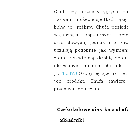
Chufa, czyli orzechy tygrysie, m
nazwami możecie spotkać mąkę, 
bulw tej rośliny. Chufa posia
większości popularnych or
arachidowych, jednak nie zaw
uczulają podobnie jak wymien
ziemne zawierają skrobię oporn
określanych mianem błonnika p
już
TUTAJ
Osoby będące na diec
ten produkt. Chufa zawier
przeciwutleniaczami.
Czekoladowe ciastka z chuf
Składniki