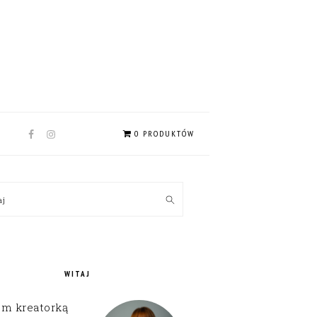
NAV
0 PRODUKTÓW
SOCIAL
MENU
MARY
kaj
EBAR
WITAJ
em kreatorką