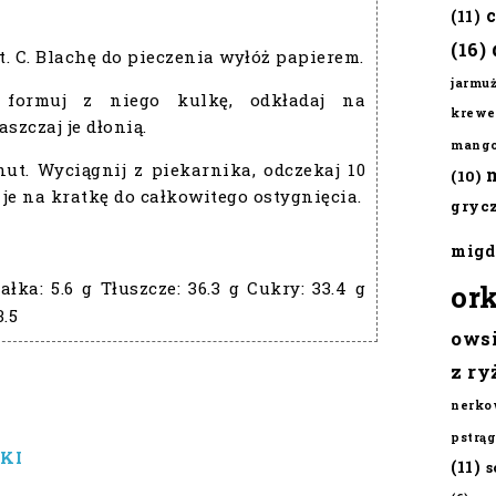
(11)
(16)
t. C. Blachę do pieczenia wyłóż papierem.
jarmu
, formuj z niego kulkę, odkładaj na
krewe
szczaj je dłonią.
mang
nut. Wyciągnij z piekarnika, odczekaj 10
(10)
je na kratkę do całkowitego ostygnięcia.
gryc
migd
ałka:
5.6 g
Tłuszcze:
36.3 g
Cukry:
33.4 g
or
3.5
ows
z ry
nerko
pstrąg
KI
(11)
s