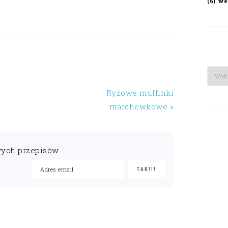
we
(6)
Arch
Ryżowe muffinki
marchewkowe »
wych przepisów