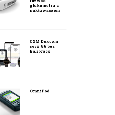
rozwód
glukometru z
nakłuwaczem
CGM Dexcom
serii G6 bez
kalibracji
OmniPod