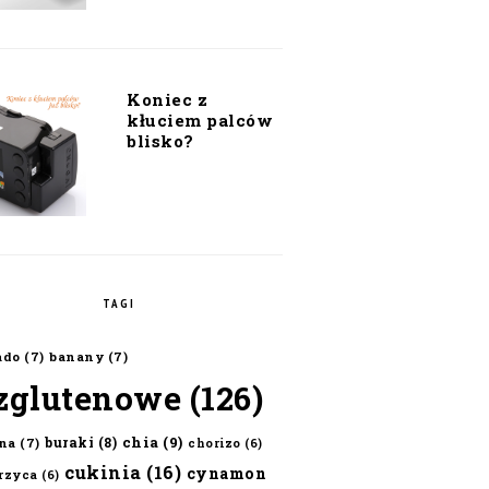
Koniec z
kłuciem palców
blisko?
TAGI
ado
(7)
banany
(7)
zglutenowe
(126)
chia
(9)
buraki
(8)
na
(7)
chorizo
(6)
cukinia
(16)
cynamon
erzyca
(6)