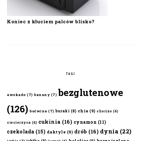
Koniec z kłuciem palców blisko?
TAGI
bezglutenowe
awokado
(7)
banany
(7)
(126)
chia
(9)
buraki
(8)
boćwina
(7)
chorizo
(6)
cukinia
(16)
cynamon
(11)
ciecierzyca
(6)
dynia
(22)
czekolada
(15)
drób
(16)
daktyle
(9)
kalafior
(9)
kasza jaglana
jabłka
(8)
imbir
(7)