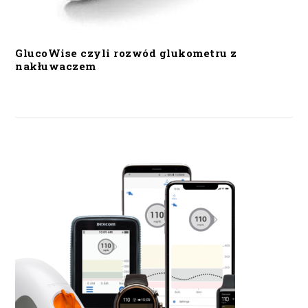
GlucoWise czyli rozwód glukometru z
nakłuwaczem