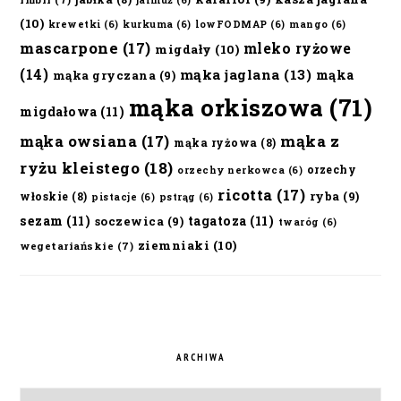
jarmuż
(6)
(10)
krewetki
(6)
kurkuma
(6)
lowFODMAP
(6)
mango
(6)
mascarpone
(17)
mleko ryżowe
migdały
(10)
(14)
mąka jaglana
(13)
mąka
mąka gryczana
(9)
mąka orkiszowa
(71)
migdałowa
(11)
mąka owsiana
(17)
mąka z
mąka ryżowa
(8)
ryżu kleistego
(18)
orzechy
orzechy nerkowca
(6)
ricotta
(17)
ryba
(9)
włoskie
(8)
pistacje
(6)
pstrąg
(6)
sezam
(11)
tagatoza
(11)
soczewica
(9)
twaróg
(6)
ziemniaki
(10)
wegetariańskie
(7)
ARCHIWA
Archiwa