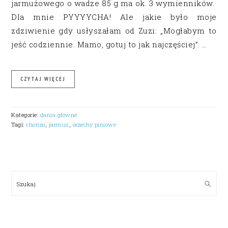
jarmużowego o wadze 85 g ma ok. 3 wymienników.
Dla mnie PYYYYCHA! Ale jakie było moje
zdziwienie gdy usłyszałam od Zuzi: „Mogłabym to
jeść codziennie. Mamo, gotuj to jak najczęściej”. …
CZYTAJ WIĘCEJ
Kategorie:
dania główne
Tagi:
chorizo
,
jarmuż
,
orzechy piniowe
PRIMARY
SIDEBAR
Szukaj