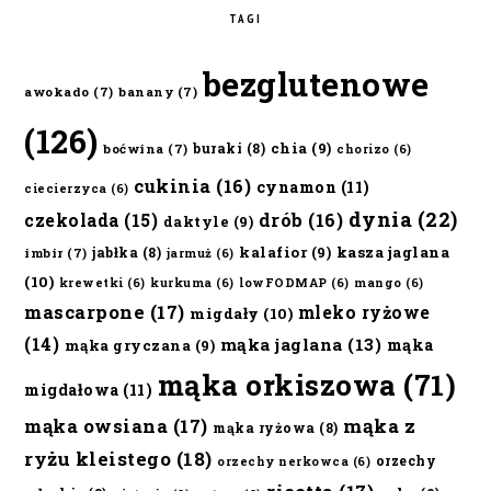
TAGI
bezglutenowe
awokado
(7)
banany
(7)
(126)
chia
(9)
buraki
(8)
boćwina
(7)
chorizo
(6)
cukinia
(16)
cynamon
(11)
ciecierzyca
(6)
dynia
(22)
czekolada
(15)
drób
(16)
daktyle
(9)
kalafior
(9)
kasza jaglana
jabłka
(8)
imbir
(7)
jarmuż
(6)
(10)
krewetki
(6)
kurkuma
(6)
lowFODMAP
(6)
mango
(6)
mascarpone
(17)
mleko ryżowe
migdały
(10)
(14)
mąka jaglana
(13)
mąka
mąka gryczana
(9)
mąka orkiszowa
(71)
migdałowa
(11)
mąka owsiana
(17)
mąka z
mąka ryżowa
(8)
ryżu kleistego
(18)
orzechy
orzechy nerkowca
(6)