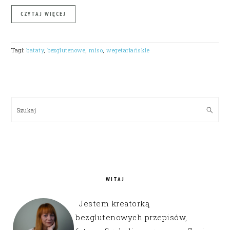
CZYTAJ WIĘCEJ
Tagi:
bataty
,
bezglutenowe
,
miso
,
wegetariańskie
PRIMARY
SIDEBAR
Szukaj
WITAJ
Jestem kreatorką
bezglutenowych przepisów,