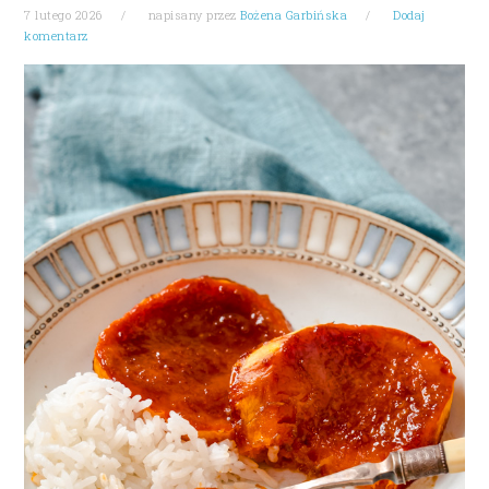
7 lutego 2026
napisany przez
Bożena Garbińska
Dodaj
komentarz