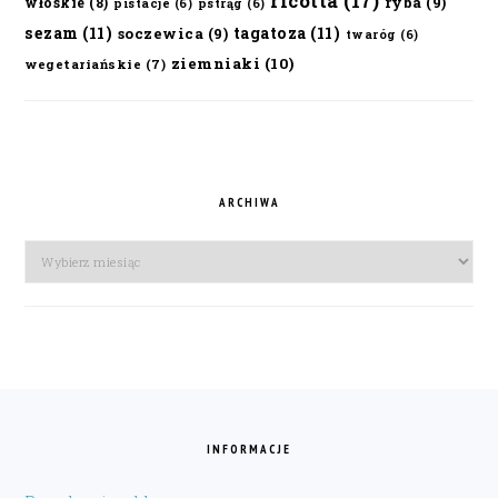
ricotta
(17)
ryba
(9)
włoskie
(8)
pistacje
(6)
pstrąg
(6)
sezam
(11)
tagatoza
(11)
soczewica
(9)
twaróg
(6)
ziemniaki
(10)
wegetariańskie
(7)
ARCHIWA
Archiwa
FOOTER
INFORMACJE