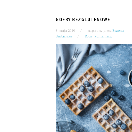
GOFRY BEZGLUTENOWE
3 maja 2019
napisany przez
Bożena
Garbińska
Dodaj komentarz