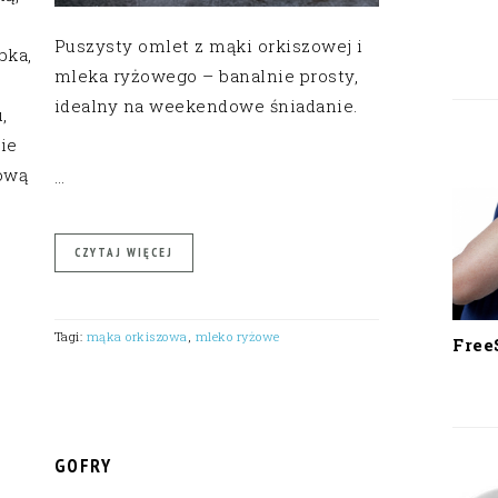
Puszysty omlet z mąki orkiszowej i
bka,
mleka ryżowego – banalnie prosty,
idealny na weekendowe śniadanie.
,
ie
ową
…
CZYTAJ WIĘCEJ
Tagi:
mąka orkiszowa
,
mleko ryżowe
Free
GOFRY