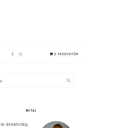
NAV
0 PRODUKTÓW
SOCIAL
MENU
MARY
kaj
EBAR
WITAJ
em kreatorką