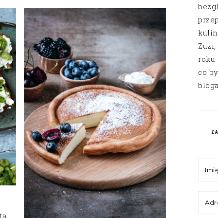
bezg
przep
kuli
Zuzi,
roku
co by
bloga
Z
tą,