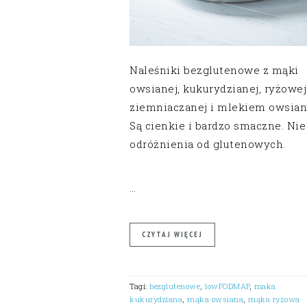
Naleśniki bezglutenowe z mąki
owsianej, kukurydzianej, ryżowej
ziemniaczanej i mlekiem owsia
Są cienkie i bardzo smaczne. Nie
odróżnienia od glutenowych.
…
CZYTAJ WIĘCEJ
Tagi:
bezglutenowe
,
lowFODMAP
,
maka
kukurydziana
,
mąka owsiana
,
mąka ryżowa