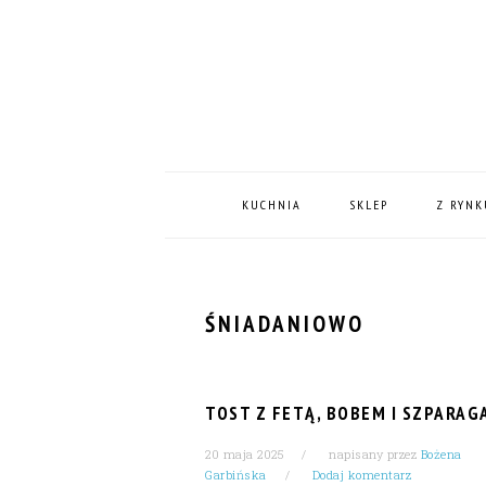
Skip
Skip
Skip
Skip
to
to
to
to
primary
content
primary
footer
navigation
sidebar
MAIN
NAVIGATION
KUCHNIA
SKLEP
Z RYNK
ŚNIADANIOWO
TOST Z FETĄ, BOBEM I SZPARAG
20 maja 2025
napisany przez
Bożena
Garbińska
Dodaj komentarz