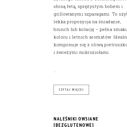
słoną fetą, sprężystym bobem i
grillowanymi szparagami. To szy
lekka propozycja na śniadanie,
brunch lub kolację – pełna smaku
koloru i letnich aromatów. Idealn
komponuje się z oliwą pietruszk
i świeżymi mikroziołami.
…
CZYTAJ WIĘCEJ
NALEŚNIKI OWSIANE
[BEZGLUTENOWE]