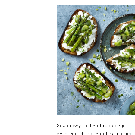
Sezonowy tost z chrupiącego
żytniego chleba z delikatną ricot