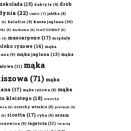
czekolada
(15)
drób
daktyle
(9)
dynia
(22)
jabłka
(8)
imbir
(7)
kalafior
(9)
kasza jaglana
(10)
ż
(6)
tki
(6)
kurkuma
(6)
lowFODMAP
(6)
mascarpone
(17)
migdały
o
(6)
mleko ryżowe
(14)
mąka
mąka jaglana
(13)
mąka
zana
(9)
mąka
ałowa
(11)
kiszowa
(71)
mąka
iana
(17)
mąka
mąka ryżowa
(8)
żu kleistego
(18)
orzechy
orzechy włoskie
(8)
wca
(6)
pistacje
(6)
ricotta
(17)
sezam
ryba
(9)
(6)
tagatoza
(11)
oczewica
(9)
twaróg