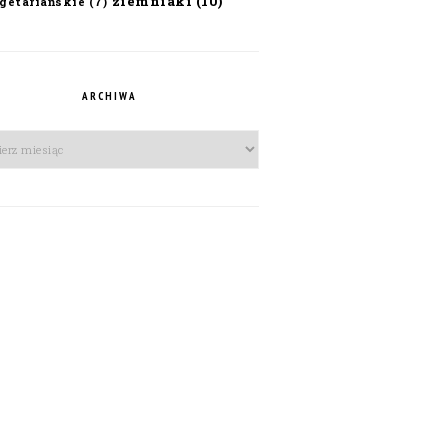
ziemniaki
(10)
getariańskie
(7)
ARCHIWA
iwa