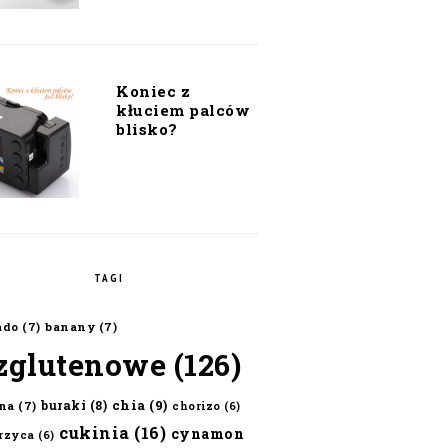
Koniec z
kłuciem palców
blisko?
TAGI
ado
(7)
banany
(7)
zglutenowe
(126)
chia
(9)
buraki
(8)
na
(7)
chorizo
(6)
cukinia
(16)
cynamon
erzyca
(6)