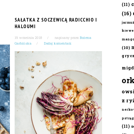
(11)
(16)
SAŁATKA Z SOCZEWICĄ RADICCHIO I
jarmu
HALOUMI
krewe
19 września 2018
napisany przez
Bożena
mang
Garbińska
Dodaj komentarz
(10)
gryc
migd
or
ows
z ry
nerko
pstrąg
(11)
s