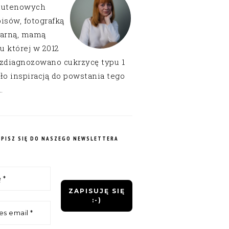
lutenowych
isów, fotografką
narną, mamą
 u której w 2012
 zdiagnozowano cukrzycę typu 1
ło inspiracją do powstania tego
.
APISZ SIĘ DO NASZEGO NEWSLETTERA