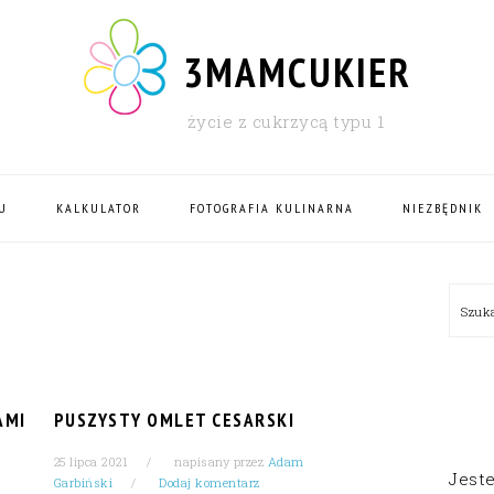
3MAMCUKIER
życie z cukrzycą typu 1
U
KALKULATOR
FOTOGRAFIA KULINARNA
NIEZBĘDNIK
PRI
Szu
SID
AMI
PUSZYSTY OMLET CESARSKI
25 lipca 2021
napisany przez
Adam
Jest
Garbiński
Dodaj komentarz