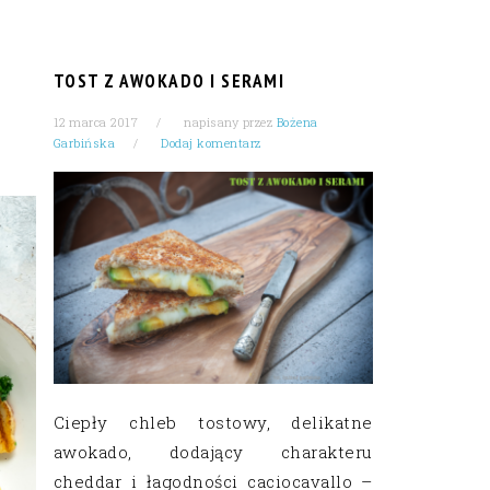
TOST Z AWOKADO I SERAMI
12 marca 2017
napisany przez
Bożena
Garbińska
Dodaj komentarz
Ciepły chleb tostowy, delikatne
awokado, dodający charakteru
cheddar i łagodności caciocavallo –