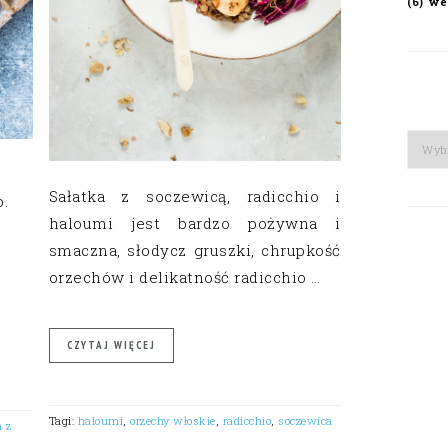
we
(6)
Arch
Sałatka z soczewicą, radicchio i
.
haloumi jest bardzo pożywna i
smaczna, słodycz gruszki, chrupkość
orzechów i delikatność radicchio …
CZYTAJ WIĘCEJ
Tagi:
haloumi
,
orzechy włoskie
,
radicchio
,
soczewica
 z