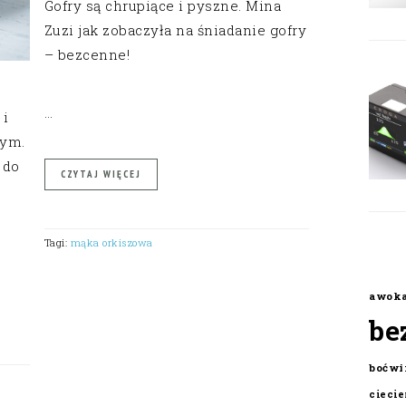
Gofry są chrupiące i pyszne. Mina
Zuzi jak zobaczyła na śniadanie gofry
– bezcenne!
…
 i
nym.
 do
CZYTAJ WIĘCEJ
Tagi:
mąka orkiszowa
awok
be
boćwi
cieci