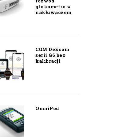
rozwód
glukometru z
nakłuwaczem
CGM Dexcom
serii G6 bez
kalibracji
OmniPod