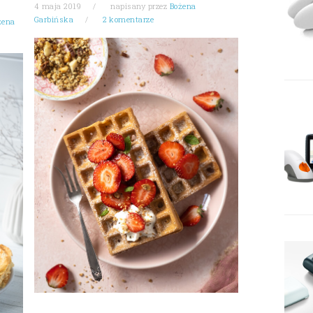
4 maja 2019
napisany przez
Bożena
Garbińska
2 komentarze
żena