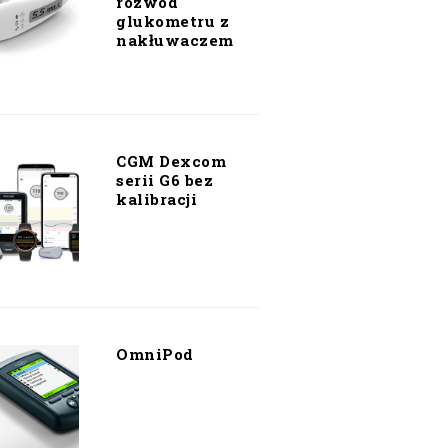
rozwód
glukometru z
nakłuwaczem
CGM Dexcom
serii G6 bez
kalibracji
OmniPod