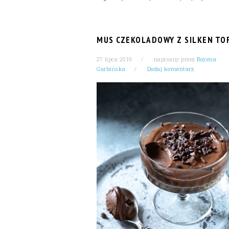
MUS CZEKOLADOWY Z SILKEN TO
27 lipca 2019
napisany przez
Bożena
Garbińska
Dodaj komentarz