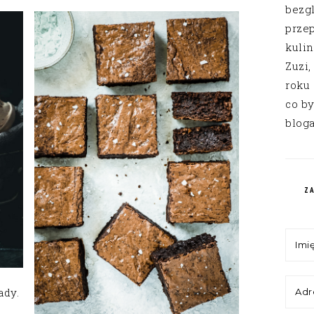
bezg
przep
kuli
Zuzi,
roku
co by
bloga
Z
ady.