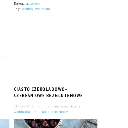
Kategorie:
desery
Tagi:
chufas
,
czekolada
CIASTO CZEKOLADOWO-
CZEREŚNIOWE BEZGLUTENOWE
31 lipca 2018
napisany przez
Bożena
Garbińska
Dodaj komentarz