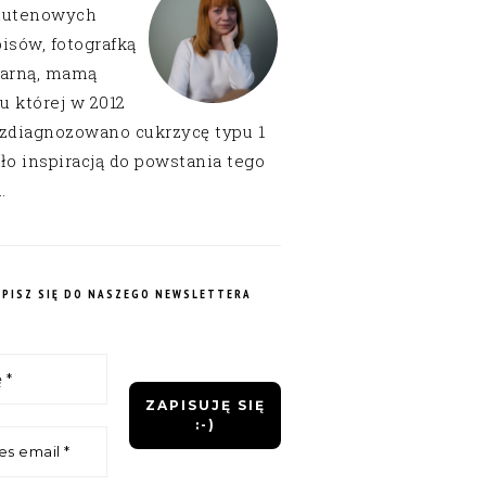
lutenowych
isów, fotografką
narną, mamą
 u której w 2012
 zdiagnozowano cukrzycę typu 1
ło inspiracją do powstania tego
.
APISZ SIĘ DO NASZEGO NEWSLETTERA