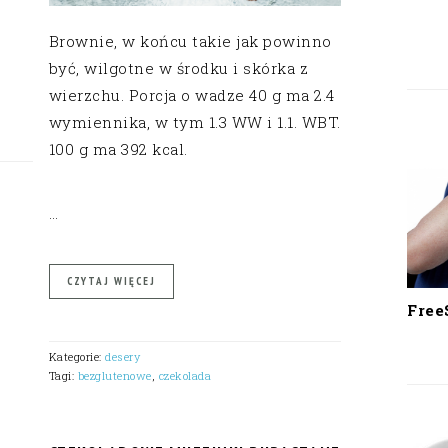
Brownie, w końcu takie jak powinno
być, wilgotne w środku i skórka z
wierzchu. Porcja o wadze 40 g ma 2.4
wymiennika, w tym 1.3 WW i 1.1. WBT.
100 g ma 392 kcal.
…
CZYTAJ WIĘCEJ
Free
Kategorie:
desery
Tagi:
bezglutenowe
,
czekolada