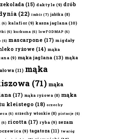
czekolada
(15)
drób
daktyle
(9)
dynia
(22)
jabłka
(8)
imbir
(7)
kalafior
(9)
kasza jaglana
(10)
ż
(6)
tki
(6)
kurkuma
(6)
lowFODMAP
(6)
mascarpone
(17)
migdały
o
(6)
mleko ryżowe
(14)
mąka
mąka jaglana
(13)
mąka
zana
(9)
mąka
ałowa
(11)
kiszowa
(71)
mąka
iana
(17)
mąka
mąka ryżowa
(8)
żu kleistego
(18)
orzechy
orzechy włoskie
(8)
wca
(6)
pistacje
(6)
ricotta
(17)
sezam
ryba
(9)
(6)
tagatoza
(11)
oczewica
(9)
twaróg