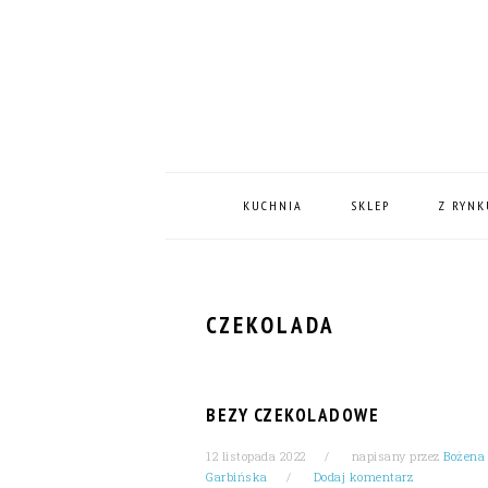
Skip
Skip
Skip
Skip
to
to
to
to
primary
content
primary
footer
navigation
sidebar
MAIN
NAVIGATION
KUCHNIA
SKLEP
Z RYNK
CZEKOLADA
BEZY CZEKOLADOWE
12 listopada 2022
napisany przez
Bożena
Garbińska
Dodaj komentarz