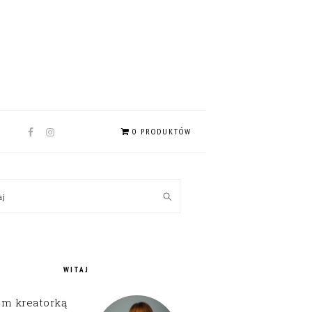
NAV
0 PRODUKTÓW
SOCIAL
MENU
MARY
kaj
EBAR
WITAJ
em kreatorką