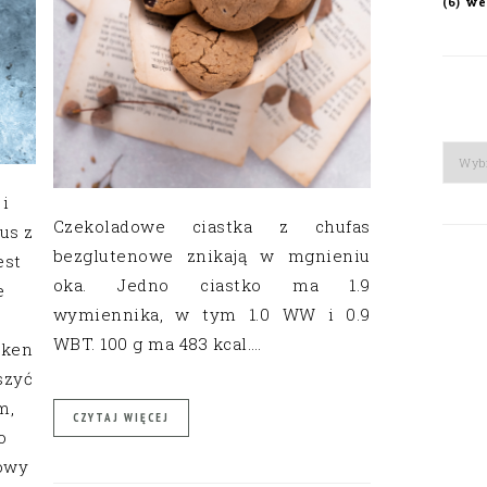
we
(6)
Arch
 i
Czekoladowe ciastka z chufas
us z
bezglutenowe znikają w mgnieniu
est
oka. Jedno ciastko ma 1.9
e
wymiennika, w tym 1.0 WW i 0.9
WBT. 100 g ma 483 kcal….
lken
szyć
m,
CZYTAJ WIĘCEJ
o
nowy