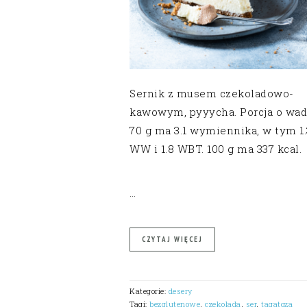
Sernik z musem czekoladowo-
kawowym, pyyycha. Porcja o wa
70 g ma 3.1 wymiennika, w tym 1.
WW i 1.8 WBT. 100 g ma 337 kcal.
…
CZYTAJ WIĘCEJ
Kategorie:
desery
Tagi:
bezglutenowe
,
czekolada
,
ser
,
tagatoza