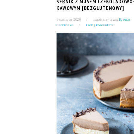
SERNIK Z MUSEM CZEKOLADOWO
KAWOWYM [BEZGLUTENOWY]
1 czerwca 2020
napisany przez
Bożena
Garbińska
Dodaj komentarz