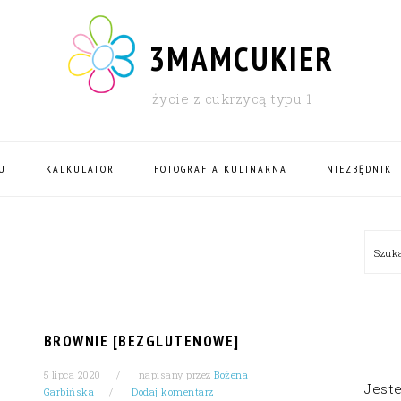
3MAMCUKIER
życie z cukrzycą typu 1
U
KALKULATOR
FOTOGRAFIA KULINARNA
NIEZBĘDNIK
PRI
Szu
SID
BROWNIE [BEZGLUTENOWE]
5 lipca 2020
napisany przez
Bożena
Jest
Garbińska
Dodaj komentarz