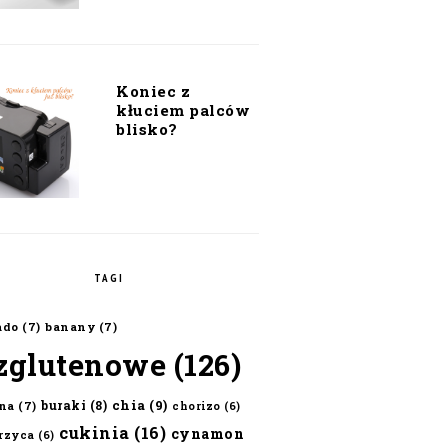
Koniec z
kłuciem palców
blisko?
TAGI
ado
(7)
banany
(7)
zglutenowe
(126)
chia
(9)
buraki
(8)
na
(7)
chorizo
(6)
cukinia
(16)
cynamon
erzyca
(6)