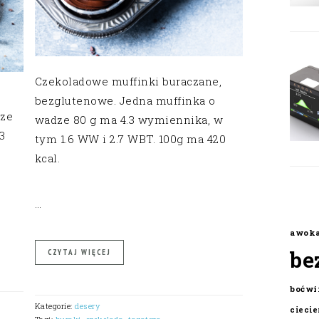
Czekoladowe muffinki buraczane,
bezglutenowe. Jedna muffinka o
dze
wadze 80 g ma 4.3 wymiennika, w
3
tym 1.6 WW i 2.7 WBT. 100g ma 420
kcal.
…
awok
be
CZYTAJ WIĘCEJ
boćwi
Kategorie:
desery
cieci