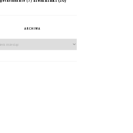
ziemniaki
(10)
getariańskie
(7)
ARCHIWA
iwa