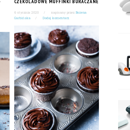
-
CZEKOLADOWE MUFFINKI BURACZANE
6 stycznia 2020
napisany przez
Bożena
Garbińska
Dodaj komentarz