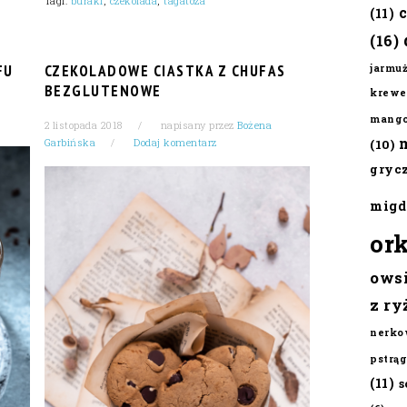
Tagi:
buraki
,
czekolada
,
tagatoza
(11)
(16)
FU
CZEKOLADOWE CIASTKA Z CHUFAS
jarmu
BEZGLUTENOWE
krewe
mang
2 listopada 2018
napisany przez
Bożena
Garbińska
Dodaj komentarz
(10)
gryc
migd
or
ows
z ry
nerko
pstrąg
(11)
s