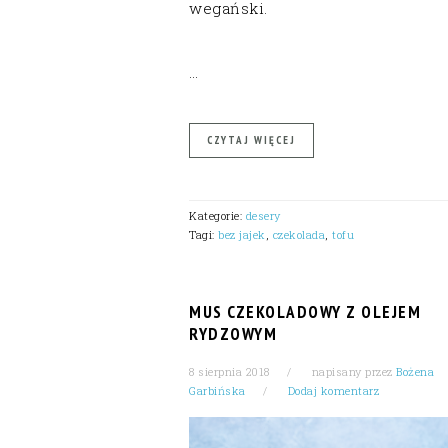
wegański.
…
CZYTAJ WIĘCEJ
Kategorie:
desery
Tagi:
bez jajek
,
czekolada
,
tofu
MUS CZEKOLADOWY Z OLEJEM
RYDZOWYM
8 sierpnia 2018
napisany przez
Bożena
Garbińska
Dodaj komentarz