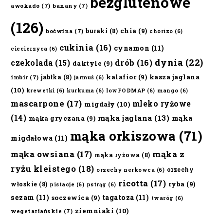
bezglutenowe
awokado
(7)
banany
(7)
(126)
chia
(9)
buraki
(8)
boćwina
(7)
chorizo
(6)
cukinia
(16)
cynamon
(11)
ciecierzyca
(6)
dynia
(22)
czekolada
(15)
drób
(16)
daktyle
(9)
kalafior
(9)
kasza jaglana
jabłka
(8)
imbir
(7)
jarmuż
(6)
(10)
krewetki
(6)
kurkuma
(6)
lowFODMAP
(6)
mango
(6)
mascarpone
(17)
mleko ryżowe
migdały
(10)
(14)
mąka jaglana
(13)
mąka
mąka gryczana
(9)
mąka orkiszowa
(71)
migdałowa
(11)
mąka owsiana
(17)
mąka z
mąka ryżowa
(8)
ryżu kleistego
(18)
orzechy
orzechy nerkowca
(6)
ricotta
(17)
ryba
(9)
włoskie
(8)
pistacje
(6)
pstrąg
(6)
sezam
(11)
tagatoza
(11)
soczewica
(9)
twaróg
(6)
ziemniaki
(10)
wegetariańskie
(7)