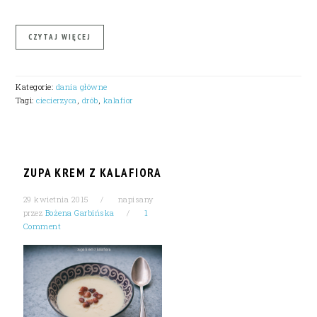
CZYTAJ WIĘCEJ
Kategorie:
dania główne
Tagi:
ciecierzyca
,
drób
,
kalafior
ZUPA KREM Z KALAFIORA
29 kwietnia 2015
napisany
przez
Bożena Garbińska
1
Comment