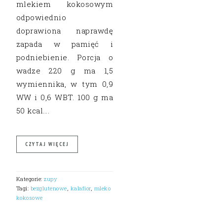
mlekiem kokosowym
odpowiednio
doprawiona naprawdę
zapada w pamięć i
podniebienie. Porcja o
wadze 220 g ma 1,5
wymiennika, w tym 0,9
WW i 0,6 WBT. 100 g ma
50 kcal….
CZYTAJ WIĘCEJ
Kategorie:
zupy
Tagi:
bezglutenowe
,
kalafior
,
mleko
kokosowe