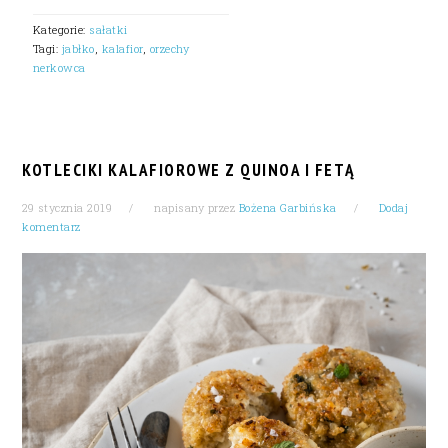
Kategorie:
sałatki
Tagi:
jabłko
,
kalafior
,
orzechy
nerkowca
KOTLECIKI KALAFIOROWE Z QUINOA I FETĄ
29 stycznia 2019
napisany przez
Bożena Garbińska
Dodaj
komentarz