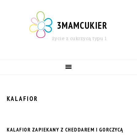
Skip
Skip
Skip
Skip
to
to
to
to
primary
content
primary
footer
3MAMCUKIER
navigation
sidebar
życie z cukrzycą typu 1
MAIN
NAVIGATION
KALAFIOR
KALAFIOR ZAPIEKANY Z CHEDDAREM I GORCZYCĄ