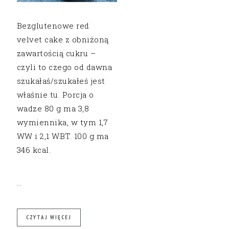
Bezglutenowe red
velvet cake z obniżoną
zawartością cukru –
czyli to czego od dawna
szukałaś/szukałeś jest
właśnie tu. Porcja o
wadze 80 g ma 3,8
wymiennika, w tym 1,7
WW i 2,1 WBT. 100 g ma
346 kcal.
…
CZYTAJ WIĘCEJ