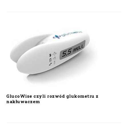
GlucoWise czyli rozwód glukometru z
nakłuwaczem