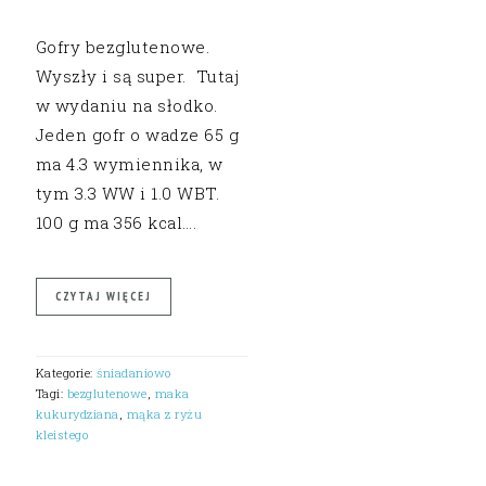
Gofry bezglutenowe.
Wyszły i są super. Tutaj
w wydaniu na słodko.
Jeden gofr o wadze 65 g
ma 4.3 wymiennika, w
tym 3.3 WW i 1.0 WBT.
100 g ma 356 kcal….
CZYTAJ WIĘCEJ
Kategorie:
śniadaniowo
Tagi:
bezglutenowe
,
maka
kukurydziana
,
mąka z ryżu
kleistego