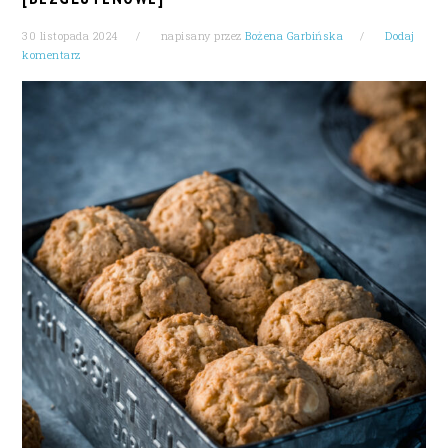
30 listopada 2024
napisany przez
Bożena Garbińska
Dodaj
komentarz