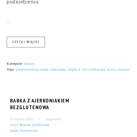
podniebieniu.
…
CZYTAJ WIĘCEJ
Kategorie:
desery
Tagi:
bezglutenowe
,
biała czekolada
,
mąka z ryżu kleistego
,
miso
,
umami
BABKA Z AJERKONIAKIEM
BEZGLUTENOWA
11 marca 2021
napisany
przez
Bożena Garbińska
Dodaj komentarz