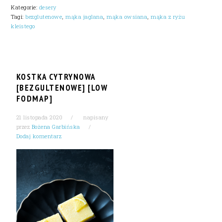
Kategorie:
desery
Tagi:
bezglutenowe
,
mąka jaglana
,
mąka owsiana
,
mąka z ryżu
kleistego
KOSTKA CYTRYNOWA
[BEZGULTENOWE] [LOW
FODMAP]
21 listopada 2020
napisany
przez
Bożena Garbińska
Dodaj komentarz