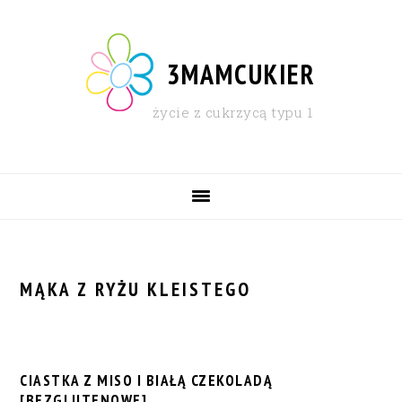
Skip
Skip
Skip
Skip
to
to
to
to
primary
content
primary
footer
3MAMCUKIER
navigation
sidebar
życie z cukrzycą typu 1
MAIN
NAVIGATION
MĄKA Z RYŻU KLEISTEGO
CIASTKA Z MISO I BIAŁĄ CZEKOLADĄ
[BEZGLUTENOWE]