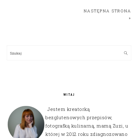
NASTĘPNA STRONA
»
PRIMARY
SIDEBAR
Szukaj
WITAJ
Jestem kreatorką
bezglutenowych przepisów,
fotografką kulinarną, mamą Zuzi, u
której w 2012 roku zdiagnozowano