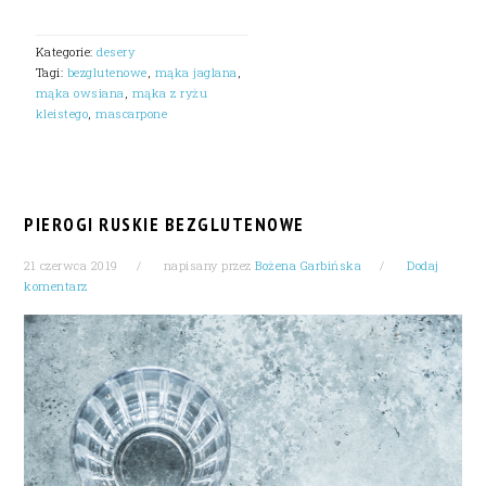
Kategorie:
desery
Tagi:
bezglutenowe
,
mąka jaglana
,
mąka owsiana
,
mąka z ryżu
kleistego
,
mascarpone
PIEROGI RUSKIE BEZGLUTENOWE
21 czerwca 2019
napisany przez
Bożena Garbińska
Dodaj
komentarz