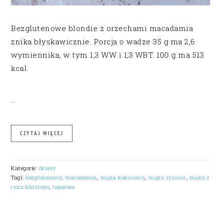
Bezglutenowe blondie z orzechami macadamia
znika błyskawicznie. Porcja o wadze 35 g ma 2,6
wymiennika, w tym 1,3 WW i 1,3 WBT. 100 g ma 513
kcal.
…
CZYTAJ WIĘCEJ
Kategorie:
desery
Tagi:
bezglutenowe
,
macadamia
,
mąka kokosowa
,
mąka ryżowa
,
mąka z
ryżu kleistego
,
tagatoza