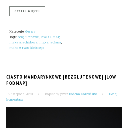
CZYTAJ WIĘCEJ
Kategorie:
desery
Tagi:
bezglutenowe
,
lowFODMAP
,
mąka arachidowa
,
mąka jaglana
,
mąka z ryżu kleistego
CIASTO MANDARYNKOWE [BEZGLUTENOWE] [LOW
FODMAP]
15 listopada 2020
napisany przez
Bożena Garbińska
Dodaj
komentarz