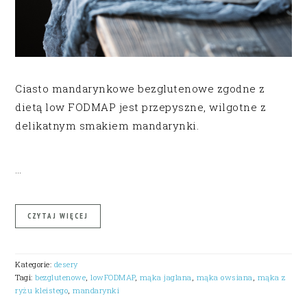
Ciasto mandarynkowe bezglutenowe zgodne z
dietą low FODMAP jest przepyszne, wilgotne z
delikatnym smakiem mandarynki.
…
CZYTAJ WIĘCEJ
Kategorie:
desery
Tagi:
bezglutenowe
,
lowFODMAP
,
mąka jaglana
,
mąka owsiana
,
mąka z
ryżu kleistego
,
mandarynki