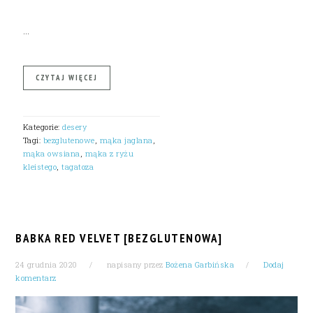
…
CZYTAJ WIĘCEJ
Kategorie:
desery
Tagi:
bezglutenowe
,
mąka jaglana
,
mąka owsiana
,
mąka z ryżu
kleistego
,
tagatoza
BABKA RED VELVET [BEZGLUTENOWA]
24 grudnia 2020
napisany przez
Bożena Garbińska
Dodaj
komentarz