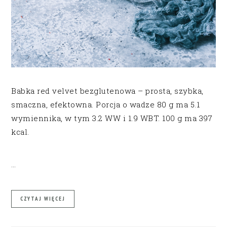
Babka red velvet bezglutenowa – prosta, szybka,
smaczna, efektowna. Porcja o wadze 80 g ma 5.1
wymiennika, w tym 3.2 WW i 1.9 WBT. 100 g ma 397
kcal.
…
CZYTAJ WIĘCEJ