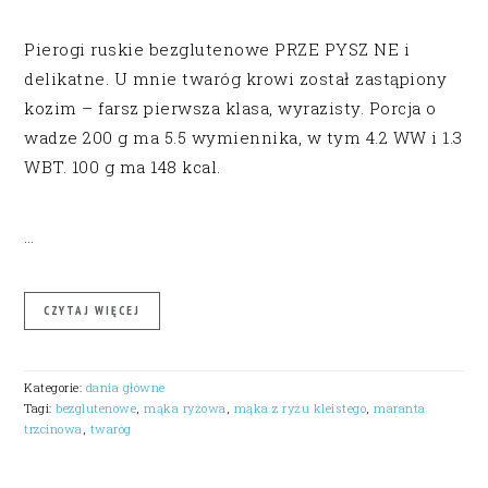
Pierogi ruskie bezglutenowe PRZE PYSZ NE i
delikatne. U mnie twaróg krowi został zastąpiony
kozim – farsz pierwsza klasa, wyrazisty. Porcja o
wadze 200 g ma 5.5 wymiennika, w tym 4.2 WW i 1.3
WBT. 100 g ma 148 kcal.
…
CZYTAJ WIĘCEJ
Kategorie:
dania główne
Tagi:
bezglutenowe
,
mąka ryżowa
,
mąka z ryżu kleistego
,
maranta
trzcinowa
,
twaróg