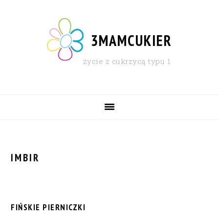
Skip
Skip
Skip
Skip
to
to
to
to
primary
content
primary
footer
3MAMCUKIER
navigation
sidebar
życie z cukrzycą typu 1
MAIN
NAVIGATION
IMBIR
FIŃSKIE PIERNICZKI