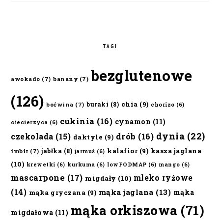
TAGI
bezglutenowe
awokado
(7)
banany
(7)
(126)
chia
(9)
buraki
(8)
boćwina
(7)
chorizo
(6)
cukinia
(16)
cynamon
(11)
ciecierzyca
(6)
dynia
(22)
czekolada
(15)
drób
(16)
daktyle
(9)
kalafior
(9)
kasza jaglana
jabłka
(8)
imbir
(7)
jarmuż
(6)
(10)
krewetki
(6)
kurkuma
(6)
lowFODMAP
(6)
mango
(6)
mascarpone
(17)
mleko ryżowe
migdały
(10)
(14)
mąka jaglana
(13)
mąka
mąka gryczana
(9)
mąka orkiszowa
(71)
migdałowa
(11)