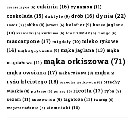
cukinia
(16)
cynamon
(11)
ciecierzyca
(6)
dynia
(22)
czekolada
(15)
drób
(16)
daktyle
(9)
kalafior
(9)
kasza jaglana
jabłka
(8)
imbir
(7)
jarmuż
(6)
(10)
krewetki
(6)
kurkuma
(6)
lowFODMAP
(6)
mango
(6)
mascarpone
(17)
mleko ryżowe
migdały
(10)
(14)
mąka jaglana
(13)
mąka
mąka gryczana
(9)
mąka orkiszowa
(71)
migdałowa
(11)
mąka owsiana
(17)
mąka z
mąka ryżowa
(8)
ryżu kleistego
(18)
orzechy
orzechy nerkowca
(6)
ricotta
(17)
ryba
(9)
włoskie
(8)
pistacje
(6)
pstrąg
(6)
sezam
(11)
tagatoza
(11)
soczewica
(9)
twaróg
(6)
ziemniaki
(10)
wegetariańskie
(7)