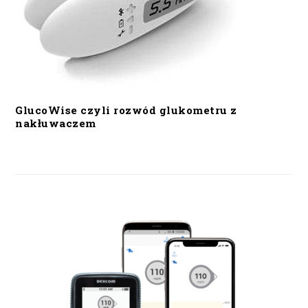
GlucoWise czyli rozwód glukometru z
nakłuwaczem