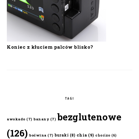
Koniec z kłuciem palców blisko?
TAGI
bezglutenowe
awokado
(7)
banany
(7)
(126)
chia
(9)
buraki
(8)
boćwina
(7)
chorizo
(6)