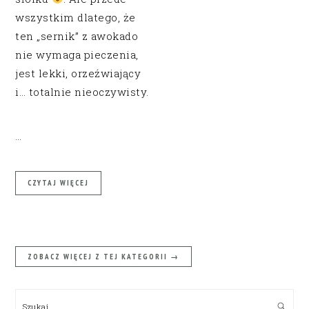
wszystkim dlatego, że
ten „sernik” z awokado
nie wymaga pieczenia,
jest lekki, orzeźwiający
i… totalnie nieoczywisty.
…
CZYTAJ WIĘCEJ
ZOBACZ WIĘCEJ Z TEJ KATEGORII →
PRIMARY
SIDEBAR
Szukaj