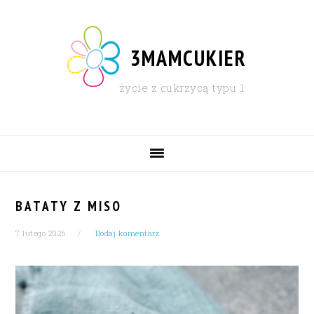
Skip
Skip
Skip
Skip
to
to
to
to
primary
content
primary
footer
3MAMCUKIER
navigation
sidebar
życie z cukrzycą typu 1
MAIN
NAVIGATION
BATATY Z MISO
7 lutego 2026
Dodaj komentarz