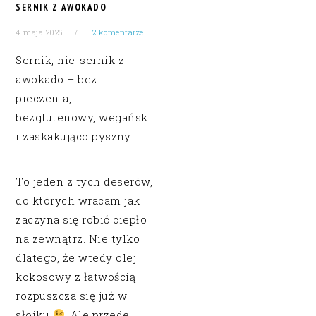
SERNIK Z AWOKADO
4 maja 2025
2 komentarze
Sernik, nie-sernik z
awokado – bez
pieczenia,
bezglutenowy, wegański
i zaskakująco pyszny.
To jeden z tych deserów,
do których wracam jak
zaczyna się robić ciepło
na zewnątrz. Nie tylko
dlatego, że wtedy olej
kokosowy z łatwością
rozpuszcza się już w
słoiku
. Ale przede