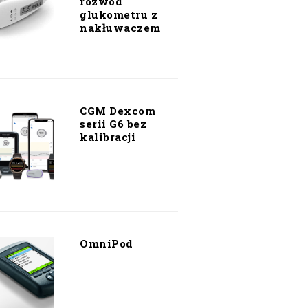
rozwód
glukometru z
nakłuwaczem
CGM Dexcom
serii G6 bez
kalibracji
OmniPod