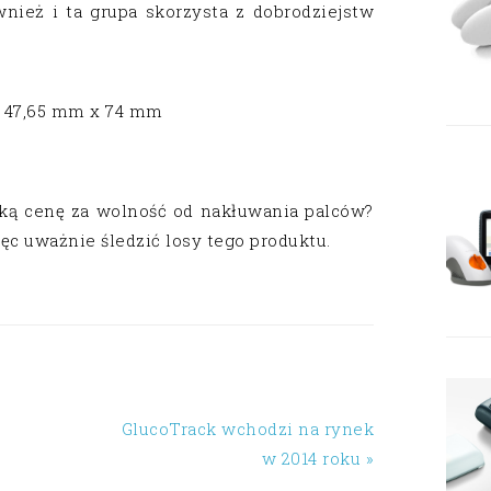
wnież i ta grupa skorzysta z dobrodziejstw
x 47,65 mm x 74 mm
aką cenę za wolność od nakłuwania palców?
ęc uważnie śledzić losy tego produktu.
GlucoTrack wchodzi na rynek
w 2014 roku »