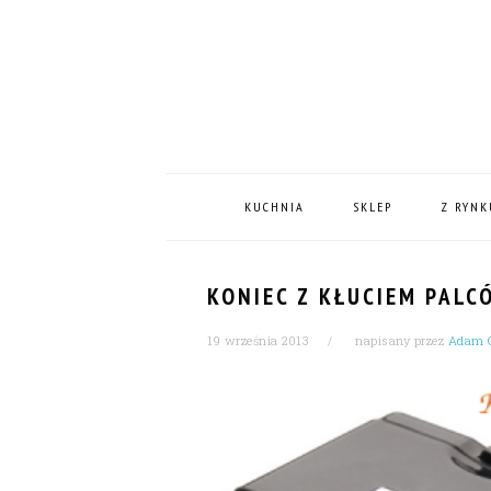
Skip
Skip
Skip
Skip
to
to
to
to
primary
content
primary
footer
navigation
sidebar
MAIN
NAVIGATION
KUCHNIA
SKLEP
Z RYNK
KONIEC Z KŁUCIEM PALC
19 września 2013
napisany przez
Adam G