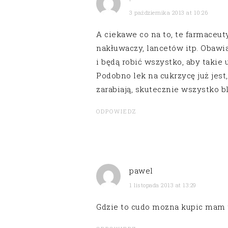
3 października 2013 at 10:26
A ciekawe co na to, te farmaceu
nakłuwaczy, lancetów itp. Obawia
i będą robić wszystko, aby takie 
Podobno lek na cukrzycę już jest,
zarabiają, skutecznie wszystko bl
ODPOWIEDZ
pawel
1 listopada 2013 at 13:29
Gdzie to cudo mozna kupic mam t