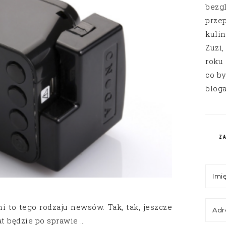
bezg
przep
kuli
Zuzi,
roku
co by
bloga
Z
 to tego rodzaju newsów. Tak, tak, jeszcze
lat będzie po sprawie …