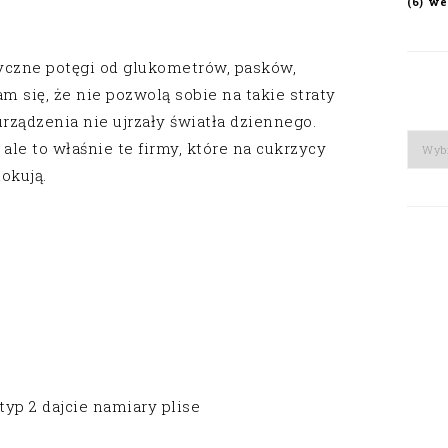
we
(6)
tyczne potęgi od glukometrów, pasków,
m się, że nie pozwolą sobie na takie straty
urządzenia nie ujrzały światła dziennego.
Arch
 ale to właśnie te firmy, które na cukrzycy
okują.
yp 2 dajcie namiary plise