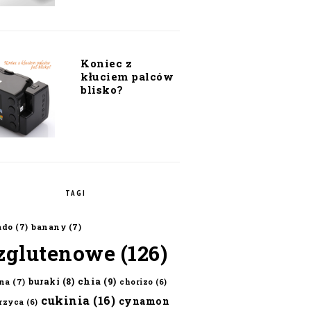
Koniec z
kłuciem palców
blisko?
TAGI
ado
(7)
banany
(7)
zglutenowe
(126)
chia
(9)
buraki
(8)
na
(7)
chorizo
(6)
cukinia
(16)
cynamon
erzyca
(6)