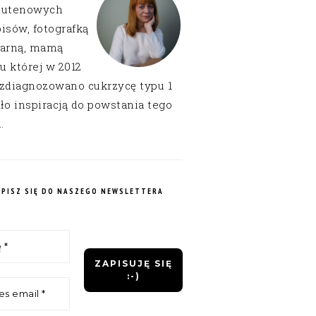
lutenowych
isów, fotografką
narną, mamą
 u której w 2012
 zdiagnozowano cukrzycę typu 1
ło inspiracją do powstania tego
.
APISZ SIĘ DO NASZEGO NEWSLETTERA