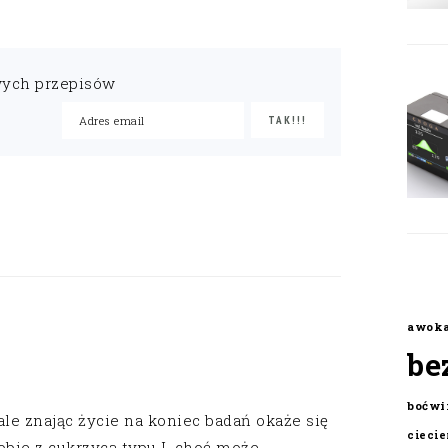
wych przepisów
awok
be
boćwi
ale znając życie na koniec badań okaże się
cieci
obie z cukrzyca typu I, choć może