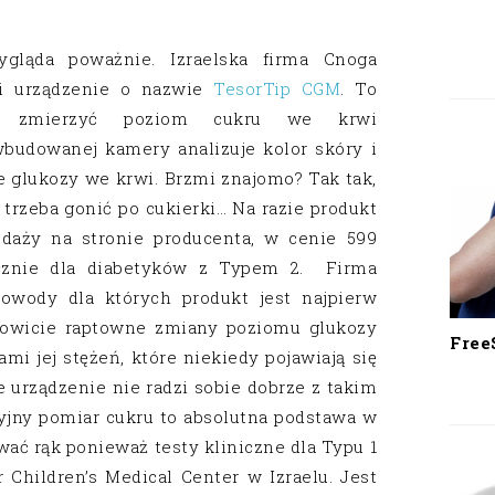
ląda poważnie. Izraelska firma Cnoga
i urządzenie o nazwie
TesorTip CGM
. To
afi zmierzyć poziom cukru we krwi
budowanej kamery analizuje kolor skóry i
ie glukozy we krwi. Brzmi znajomo? Tak tak,
 trzeba gonić po cukierki… Na razie produkt
edaży na stronie producenta, w cenie 599
cznie dla diabetyków z Typem 2. Firma
wody dla których produkt jest najpierw
anowicie raptowne zmiany poziomu glukozy
Free
mi jej stężeń, które niekiedy pojawiają się
e urządzenie nie radzi sobie dobrze z takim
jny pomiar cukru to absolutna podstawa w
wać rąk ponieważ testy kliniczne dla Typu 1
Children’s Medical Center w Izraelu. Jest