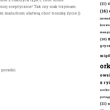
(11)
iej sceptycznie! Tak czy siak trzymam
(16)
ym maluchom ułatwią choć troszkę życie:))
jarmu
krewe
mang
(10)
gryc
migd
or
 poradzi.
ows
z ry
nerko
pstrąg
(11)
s