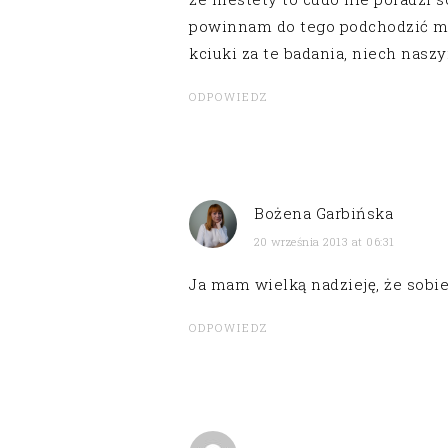
powinnam do tego podchodzić mn
kciuki za te badania, niech nasz
ODPOWIEDZ
Bożena Garbińska
20 września 2013 at 06:31
Ja mam wielką nadzieję, że sobie
ODPOWIEDZ
.