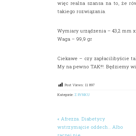
więc realna szansa na to, że ró
takiego rozwiązania.
Wymiary urządzenia – 43,2 mm 
Waga – 99,9 gr
Ciekawe – czy zapłacilibyście t
My na pewno TAK!!!. Będziemy wi
Post Views:
11 897
Kategorie:
Z RYNKU
« Afrezza. Diabetycy
wstrzymajcie oddech… Albo
raczej nie.