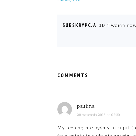
SUBSKRYPCJA
dla Twoich no
READER
INTERACTIONS
COMMENTS
paulina
20 września 2013 at 06:20
My też chętnie byśmy to kupili:) 
że niestety to cudo nie poradzi s