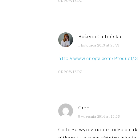
ODPOWIEDZ
Bożena Garbińska
1 listopada 2013 at 20:33
http://www.cnoga.com/Product/G
ODPOWIEDZ
Greg
8 września 2014 at 10:05
Co to za wyróżnianie rodzaju cu
glikemii i nie ma różnicy jaka to