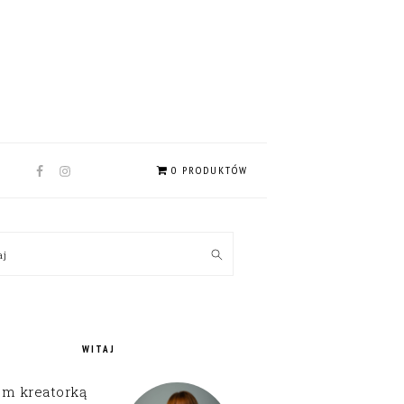
NAV
0 PRODUKTÓW
SOCIAL
MENU
MARY
kaj
EBAR
WITAJ
em kreatorką