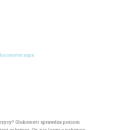
lucometer.aspx
krzycy? Glukometr sprawdza poziom
 jest cukrzyca. On nie leczy a pokazuje