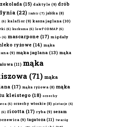
czekolada
(15)
drób
daktyle
(9)
dynia
(22)
jabłka
(8)
imbir
(7)
kalafior
(9)
kasza jaglana
(10)
ż
(6)
tki
(6)
kurkuma
(6)
lowFODMAP
(6)
mascarpone
(17)
migdały
o
(6)
mleko ryżowe
(14)
mąka
mąka jaglana
(13)
mąka
zana
(9)
mąka
ałowa
(11)
kiszowa
(71)
mąka
iana
(17)
mąka
mąka ryżowa
(8)
żu kleistego
(18)
orzechy
orzechy włoskie
(8)
wca
(6)
pistacje
(6)
ricotta
(17)
sezam
ryba
(9)
(6)
tagatoza
(11)
oczewica
(9)
twaróg