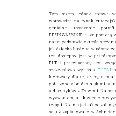
Tym razem jednak sprawa wyg
wprowadza na rynek europejsk
genialne urządzenie potr
BEZINWAZYJNIE tj. za pomocą w
na tej podstawie określa stężen
jak dziecko blade to wiadomo że
ten dostępny jest w przedsprz
EUR i przeznaczony jest wyłą
szczegółowo wyjaśnia
TUTAJ
po
kierowany dla tej grupy, a mi
połączone z bardzo niskimi stana
u diabetyków z Typem 1. Na razi
wyzwaniem, a jak wiemy precyzy
terapii. Nie ma jednak co załamy
są już zaplanowane w Schneider 