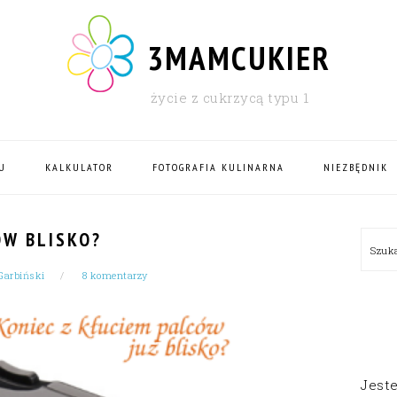
3MAMCUKIER
życie z cukrzycą typu 1
U
KALKULATOR
FOTOGRAFIA KULINARNA
NIEZBĘDNIK
PRI
ÓW BLISKO?
Szu
SID
arbiński
8 komentarzy
Jest