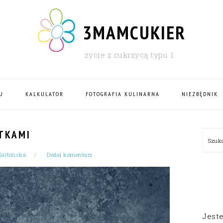
3MAMCUKIER
życie z cukrzycą typu 1
U
KALKULATOR
FOTOGRAFIA KULINARNA
NIEZBĘDNIK
PRI
ETKAMI
Szu
SID
Garbińska
Dodaj komentarz
Jest