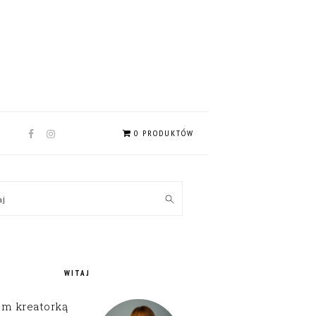
NAV
0 PRODUKTÓW
SOCIAL
MENU
MARY
kaj
EBAR
WITAJ
em kreatorką