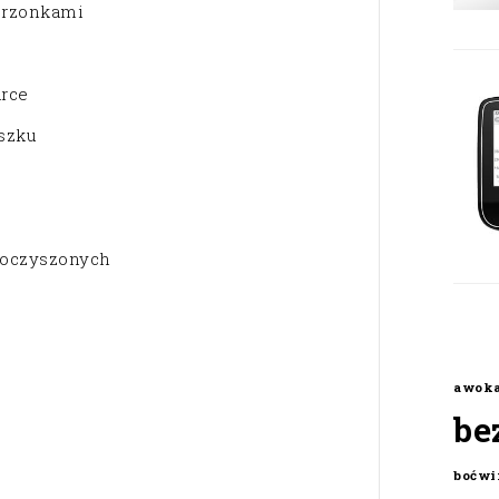
korzonkami
arce
szku
 oczyszonych
awok
be
boćwi