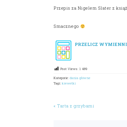
Przepis za Nigelem Slater z książk
Smacznego
PRZELICZ WYMIENNI
Post Views:
1 489
Kategorie:
dania główne
Tagi:
krewetki
« Tarta z grzybami