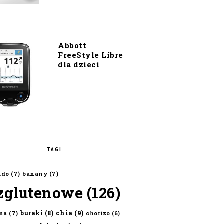
Abbott
FreeStyle Libre
dla dzieci
TAGI
ado
(7)
banany
(7)
zglutenowe
(126)
chia
(9)
buraki
(8)
na
(7)
chorizo
(6)