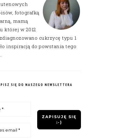
lutenowych
isów, fotografką
narną, mamą
 u której w 2012
 zdiagnozowano cukrzycę typu 1
ło inspiracją do powstania tego
.
APISZ SIĘ DO NASZEGO NEWSLETTERA