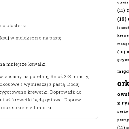
cieci
(11)
(16)
a plasterki.
jarmu
krewe
ksuj w malakserze na pastę.
mang
(10)
gryc
 na mniejsze kawałki.
migd
 wrzucamy na patelnię, Smaż 2-3 minuty,
or
okosowe i wymieszaj z pastą. Dodaj
rzygotowane krewetki. Doprowadź do
ows
inut aż krewetki będą gotowe. Dopraw
z ry
oraz sokiem z limonki.
nerko
pstrąg
(11)
s