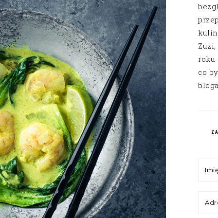
bezg
przep
kuli
Zuzi,
roku
co by
bloga
Z