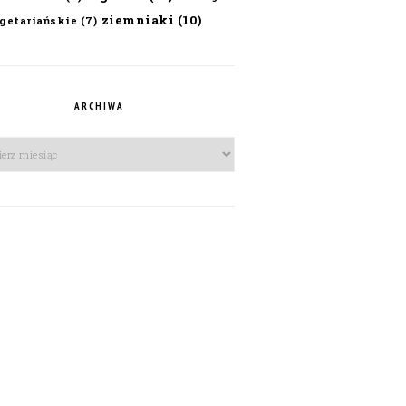
ziemniaki
(10)
getariańskie
(7)
ARCHIWA
iwa