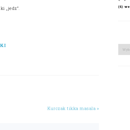
we
(6)
i „jedz”.
KI
Arch
Kurczak tikka masala »