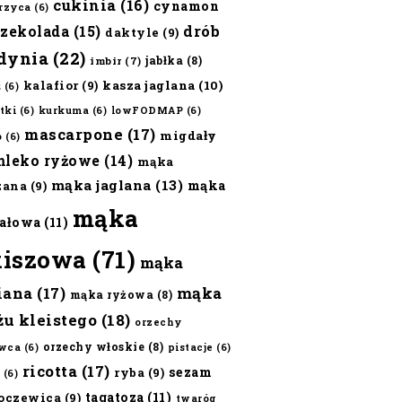
cukinia
(16)
cynamon
erzyca
(6)
czekolada
(15)
drób
daktyle
(9)
dynia
(22)
jabłka
(8)
imbir
(7)
kalafior
(9)
kasza jaglana
(10)
ż
(6)
tki
(6)
kurkuma
(6)
lowFODMAP
(6)
mascarpone
(17)
migdały
o
(6)
mleko ryżowe
(14)
mąka
mąka jaglana
(13)
mąka
zana
(9)
mąka
ałowa
(11)
kiszowa
(71)
mąka
iana
(17)
mąka
mąka ryżowa
(8)
żu kleistego
(18)
orzechy
orzechy włoskie
(8)
wca
(6)
pistacje
(6)
ricotta
(17)
sezam
ryba
(9)
(6)
tagatoza
(11)
oczewica
(9)
twaróg