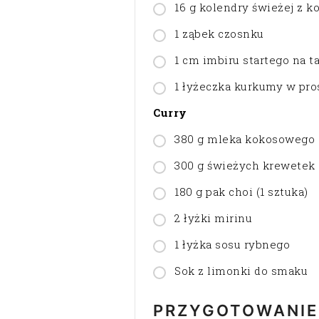
16 g kolendry świeżej z 
1 ząbek czosnku
1 cm imbiru startego na t
1 łyżeczka kurkumy w pro
Curry
380 g mleka kokosowego
300 g świeżych krewetek
180 g pak choi (1 sztuka)
2 łyżki mirinu
1 łyżka sosu rybnego
Sok z limonki do smaku
PRZYGOTOWANIE