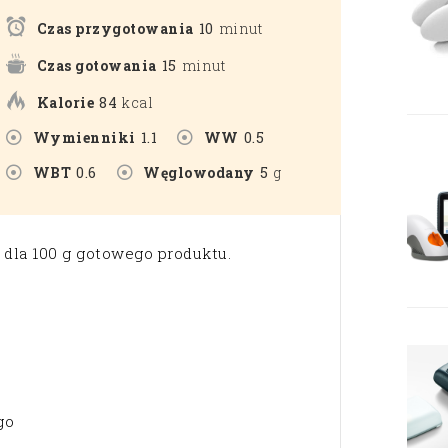
Czas przygotowania
10
minut
Czas gotowania
15
minut
Kalorie
84
kcal
Wymienniki
1.1
WW
0.5
WBT
0.6
Węglowodany
5
g
dla 100 g gotowego produktu.
go