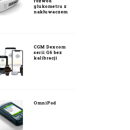
rozwód
glukometru z
nakłuwaczem
CGM Dexcom
serii G6 bez
kalibracji
OmniPod