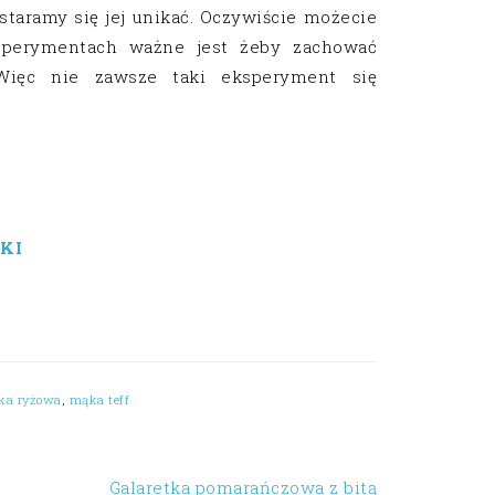
 staramy się jej unikać. Oczywiście możecie
perymentach ważne jest żeby zachować
Więc nie zawsze taki eksperyment się
KI
ka ryżowa
,
mąka teff
Galaretka pomarańczowa z bitą