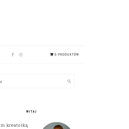
NAV
0 PRODUKTÓW
SOCIAL
MENU
MARY
kaj
EBAR
WITAJ
em kreatorką