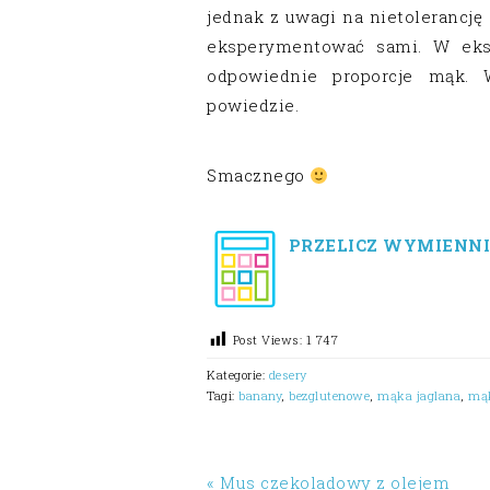
jednak z uwagi na nietolerancję
eksperymentować sami. W eks
odpowiednie proporcje mąk. 
powiedzie.
Smacznego
PRZELICZ WYMIENNI
Post Views:
1 747
Kategorie:
desery
Tagi:
banany
,
bezglutenowe
,
mąka jaglana
,
mą
« Mus czekoladowy z olejem