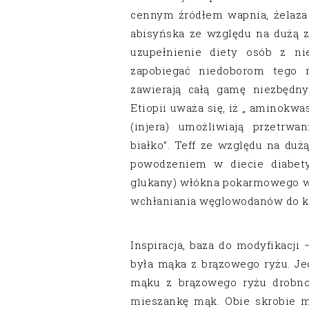
cennym źródłem wapnia, żelaza
abisyńska ze względu na dużą 
uzupełnienie diety osób z ni
zapobiegać niedoborom tego m
zawierają całą gamę niezbędn
Etiopii uważa się, iż „ aminokw
(injera) umożliwiają przetrw
białko”. Teff ze względu na du
powodzeniem w diecie diabety
glukany) włókna pokarmowego w
wchłaniania węglowodanów do k
Inspiracja, baza do modyfikacji
była mąka z brązowego ryżu. Je
mąku z brązowego ryżu drobno
mieszankę mąk. Obie skrobie m