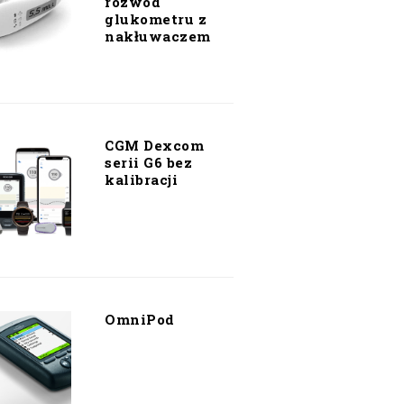
rozwód
glukometru z
nakłuwaczem
CGM Dexcom
serii G6 bez
kalibracji
OmniPod