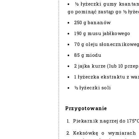
½ łyżeczki gumy ksantan
go pominąć zastąp go ½ łyże
250 g bananów
190 g musu jabłkowego
70 g oleju słonecznikowe
85 g miodu
2 jajka kurze (lub 10 prze
1 łyżeczka ekstraktu z wa
½ łyżeczki soli
Przygotowanie
Piekarnik nagrzej do 175°
Keksówkę o wymiarach 