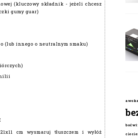
owej (kluczowy składnik - jeżeli chcesz
czki gumy guar)
go (lub innego o neutralnym smaku)
piórczych)
nilii
awok
be
C
boćwi
21x11 cm wysmaruj tłuszczem i wyłóż
cieci