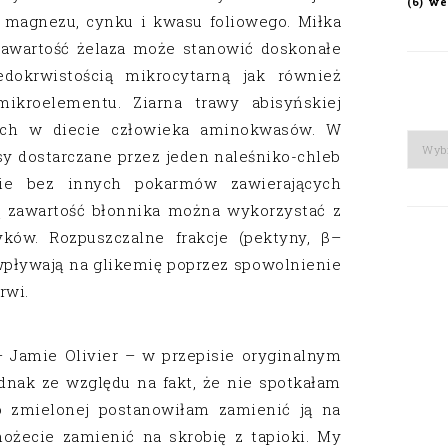
we
(6)
 magnezu, cynku i kwasu foliowego. Miłka
zawartość żelaza może stanowić doskonałe
edokrwistością mikrocytarną jak również
ikroelementu. Ziarna trawy abisyńskiej
ych w diecie człowieka aminokwasów. W
Arch
asy dostarczane przez jeden naleśniko-chleb
anie bez innych pokarmów zawierających
żą zawartość błonnika można wykorzystać z
ków. Rozpuszczalne frakcje (pektyny, β–
pływają na glikemię poprzez spowolnienie
rwi.
 – Jamie Olivier – w przepisie oryginalnym
dnak ze względu na fakt, że nie spotkałam
 zmielonej postanowiłam zamienić ją na
ożecie zamienić na skrobię z tapioki. My