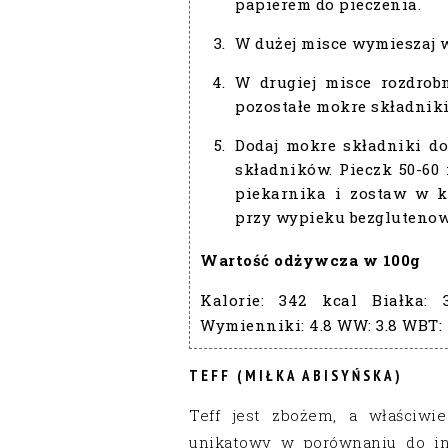
papierem do pieczenia.
W dużej misce wymieszaj w
W drugiej misce rozdrob
pozostałe mokre składniki
Dodaj mokre składniki do
składników. Pieczk 50-60
piekarnika i zostaw w k
przy wypieku bezgluteno
Wartość odżywcza w 100g
Kalorie:
342 kcal
Białka:
Wymienniki:
4.8
WW:
3.8
WBT:
TEFF (MIŁKA ABISYŃSKA)
Teff jest zbożem, a właściwi
unikatowy w porównaniu do in