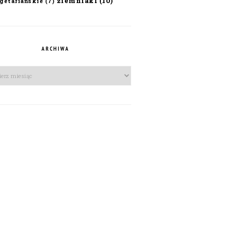
ziemniaki
(10)
getariańskie
(7)
ARCHIWA
iwa