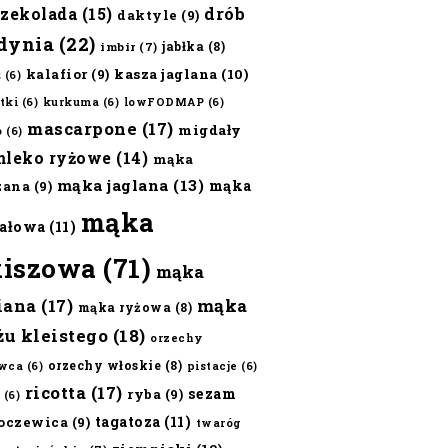
czekolada
(15)
drób
daktyle
(9)
dynia
(22)
jabłka
(8)
imbir
(7)
kalafior
(9)
kasza jaglana
(10)
ż
(6)
tki
(6)
kurkuma
(6)
lowFODMAP
(6)
mascarpone
(17)
migdały
o
(6)
mleko ryżowe
(14)
mąka
mąka jaglana
(13)
mąka
zana
(9)
mąka
ałowa
(11)
kiszowa
(71)
mąka
iana
(17)
mąka
mąka ryżowa
(8)
żu kleistego
(18)
orzechy
orzechy włoskie
(8)
wca
(6)
pistacje
(6)
ricotta
(17)
sezam
ryba
(9)
(6)
tagatoza
(11)
oczewica
(9)
twaróg