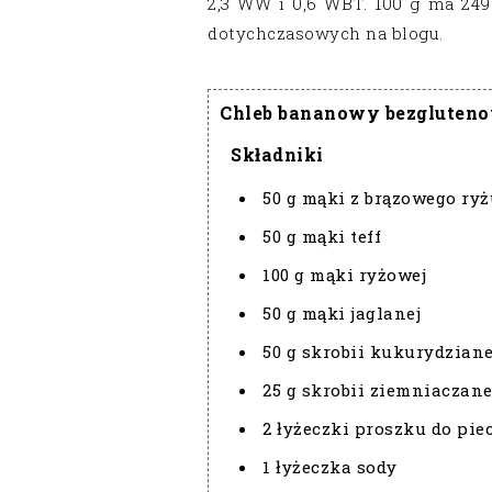
2,3 WW i 0,6 WBT. 100 g ma 249 
dotychczasowych na blogu.
Chleb bananowy bezgluten
Składniki
50 g mąki z brązowego ryż
50 g mąki teff
100 g mąki ryżowej
50 g mąki jaglanej
50 g skrobii kukurydziane
25 g skrobii ziemniaczane
2 łyżeczki proszku do pie
1 łyżeczka sody