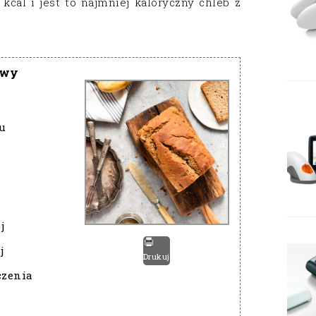
kcal i jest to najmniej kaloryczny chleb z
owy
u
j
j
Drukuj
czenia