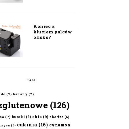
Koniec z
kłuciem palców
blisko?
TAGI
ado
(7)
banany
(7)
zglutenowe
(126)
chia
(9)
buraki
(8)
na
(7)
chorizo
(6)
cukinia
(16)
cynamon
erzyca
(6)