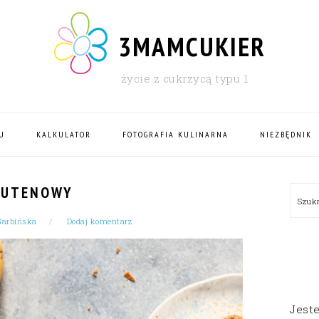
3MAMCUKIER
życie z cukrzycą typu 1
U
KALKULATOR
FOTOGRAFIA KULINARNA
NIEZBĘDNIK
PRI
LUTENOWY
Szu
SID
Garbińska
Dodaj komentarz
Jest