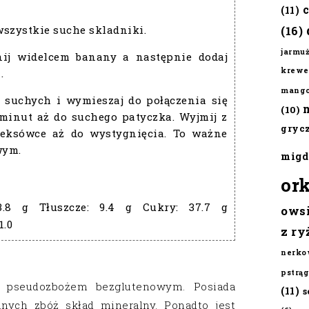
(11)
szystkie suche skladniki.
(16)
jarmu
nij widelcem banany a następnie dodaj
krewe
.
mang
 suchych i wymieszaj do połączenia się
(10)
 minut aż do suchego patyczka. Wyjmij z
gryc
eksówce aż do wystygnięcia. To ważne
wym.
migd
or
3.8 g
Tłuszcze:
9.4 g
Cukry:
37.7 g
ows
1.0
z ry
nerko
pstrąg
e pseudozbożem bezglutenowym. Posiada
(11)
s
nych zbóż skład mineralny. Ponadto jest