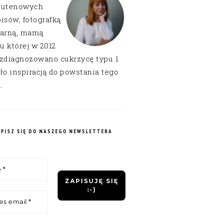
lutenowych
isów, fotografką
narną, mamą
 u której w 2012
 zdiagnozowano cukrzycę typu 1
ło inspiracją do powstania tego
.
APISZ SIĘ DO NASZEGO NEWSLETTERA