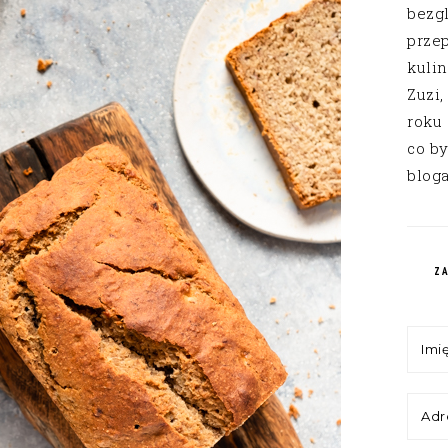
bezg
przep
kuli
Zuzi,
roku
co by
bloga
Z