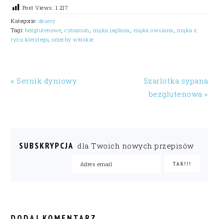
Post Views:
1 217
Kategorie:
desery
Tagi:
bezglutenowe
,
cynamon
,
mąka jaglana
,
mąka owsiana
,
mąka z
ryżu kleistego
,
orzechy włoskie
« Sernik dyniowy
Szarlotka sypana
bezglutenowa »
SUBSKRYPCJA
dla Twoich nowych przepisów
READER
INTERACTIONS
DODAJ KOMENTARZ