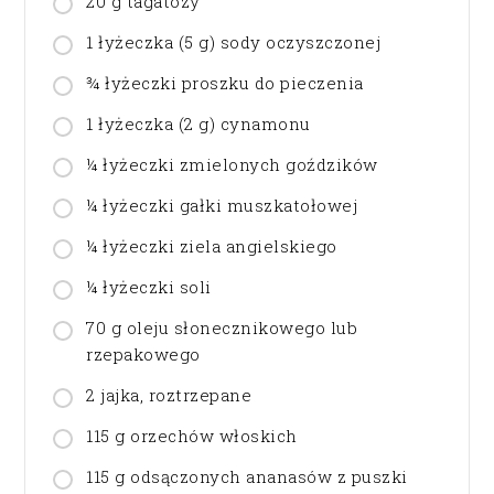
20 g tagatozy
1 łyżeczka (5 g) sody oczyszczonej
¾ łyżeczki proszku do pieczenia
1 łyżeczka (2 g) cynamonu
¼ łyżeczki zmielonych goździków
¼ łyżeczki gałki muszkatołowej
¼ łyżeczki ziela angielskiego
¼ łyżeczki soli
70 g oleju słonecznikowego lub
rzepakowego
2 jajka, roztrzepane
115 g orzechów włoskich
115 g odsączonych ananasów z puszki