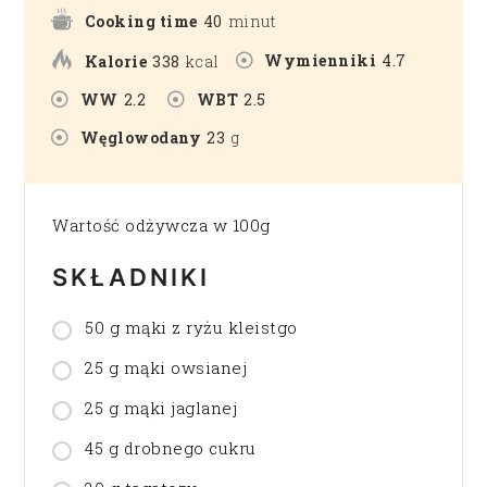
Cooking time
40
minut
Wymienniki
4.7
Kalorie
338
kcal
WW
2.2
WBT
2.5
Węglowodany
23
g
Wartość odżywcza w 100g
SKŁADNIKI
50 g mąki z ryżu kleistgo
25 g mąki owsianej
25 g mąki jaglanej
45 g drobnego cukru