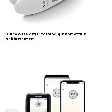
GlucoWise czyli rozwód glukometru z
nakłuwaczem