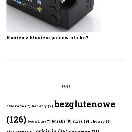
Koniec z kłuciem palców blisko?
TAGI
bezglutenowe
awokado
(7)
banany
(7)
(126)
chia
(9)
buraki
(8)
boćwina
(7)
chorizo
(6)
cukinia
(16)
cynamon
(11)