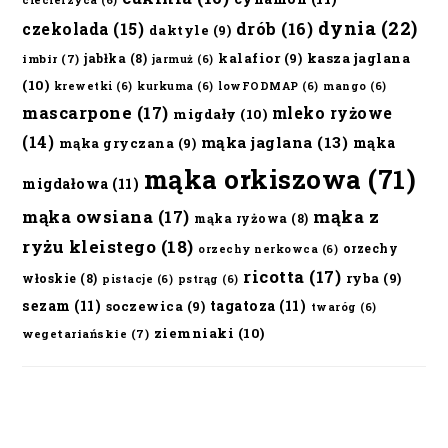
ciecierzyca
(6)
dynia
(22)
czekolada
(15)
drób
(16)
daktyle
(9)
kalafior
(9)
kasza jaglana
jabłka
(8)
imbir
(7)
jarmuż
(6)
(10)
krewetki
(6)
kurkuma
(6)
lowFODMAP
(6)
mango
(6)
mascarpone
(17)
mleko ryżowe
migdały
(10)
(14)
mąka jaglana
(13)
mąka
mąka gryczana
(9)
mąka orkiszowa
(71)
migdałowa
(11)
mąka owsiana
(17)
mąka z
mąka ryżowa
(8)
ryżu kleistego
(18)
orzechy
orzechy nerkowca
(6)
ricotta
(17)
ryba
(9)
włoskie
(8)
pistacje
(6)
pstrąg
(6)
sezam
(11)
tagatoza
(11)
soczewica
(9)
twaróg
(6)
ziemniaki
(10)
wegetariańskie
(7)