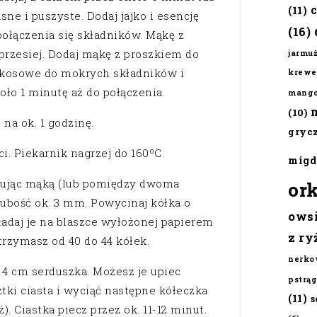
(11)
ne i puszyste. Dodaj jajko i esencję
(16)
 połączenia się składników. Mąkę z
przesiej. Dodaj mąkę z proszkiem do
jarmu
okosowe do mokrych składników i
krewe
oło 1 minutę aż do połączenia.
mang
(10)
na ok. 1 godzinę.
gryc
ci. Piekarnik nagrzej do 160ºC.
migd
ypując mąką (lub pomiędzy dwoma
or
rubość ok. 3 mm. Powycinaj kółka o
ows
ładaj je na blaszce wyłożonej papierem
z ry
trzymasz od 40 do 44 kółek.
nerko
 4 cm serduszka. Możesz je upiec
pstrąg
tki ciasta i wyciąć następne kółeczka
(11)
s
). Ciastka piecz przez ok. 11-12 minut.