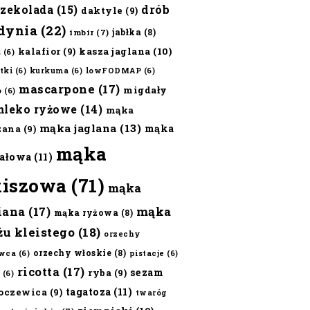
czekolada
(15)
drób
daktyle
(9)
dynia
(22)
jabłka
(8)
imbir
(7)
kalafior
(9)
kasza jaglana
(10)
ż
(6)
tki
(6)
kurkuma
(6)
lowFODMAP
(6)
mascarpone
(17)
migdały
o
(6)
mleko ryżowe
(14)
mąka
mąka jaglana
(13)
mąka
zana
(9)
mąka
ałowa
(11)
kiszowa
(71)
mąka
iana
(17)
mąka
mąka ryżowa
(8)
żu kleistego
(18)
orzechy
orzechy włoskie
(8)
wca
(6)
pistacje
(6)
ricotta
(17)
sezam
ryba
(9)
(6)
tagatoza
(11)
oczewica
(9)
twaróg