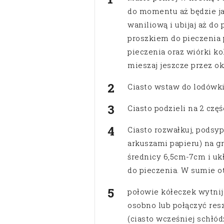
do momentu aż będzie jas
waniliową i ubijaj aż do
proszkiem do pieczenia 
pieczenia oraz wiórki k
mieszaj jeszcze przez ok
Ciasto wstaw do lodówki 
Ciasto podzieli na 2 częś
Ciasto rozwałkuj, pods
arkuszami papieru) na g
średnicy 6,5cm-7cm i uk
do pieczenia. W sumie o
połowie kółeczek wytnij
osobno lub połączyć resz
(ciasto wcześniej schłódź