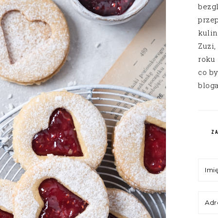
bezg
przep
kuli
Zuzi,
roku
co by
bloga
Z