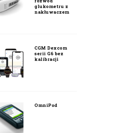
rozwód
glukometru z
nakłuwaczem
CGM Dexcom
serii G6 bez
kalibracji
OmniPod