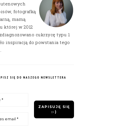
lutenowych
isów, fotografką
narną, mamą
 u której w 2012
 zdiagnozowano cukrzycę typu 1
ło inspiracją do powstania tego
.
APISZ SIĘ DO NASZEGO NEWSLETTERA