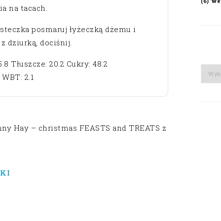
we
(6)
a na tacach.
asteczka posmaruj łyżeczką dżemu i
z dziurką, dociśnij.
5.8 Tłuszcze: 20.2 Cukry: 48.2
Arch
 WBT: 2.1
onny Hay – christmas FEASTS and TREATS z
KI