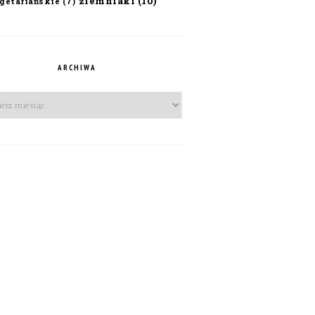
ziemniaki
(10)
getariańskie
(7)
ARCHIWA
iwa