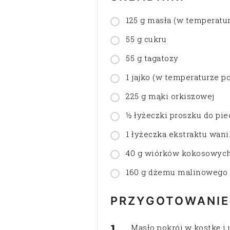
125 g masła (w temperatu
55 g cukru
55 g tagatozy
1 jajko (w temperaturze p
225 g mąki orkiszowej
½ łyżeczki proszku do pie
1 łyżeczka ekstraktu wan
40 g wiórków kokosowyc
160 g dżemu malinowego (n
PRZYGOTOWANIE
Masło pokrój w kostkę i 