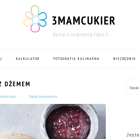
3MAMCUKIER
życie z cukrzycą typu 1
U
KALKULATOR
FOTOGRAFIA KULINARNA
NIEZBĘDNIK
PRI
Z DŻEMEM
Szu
SID
Garbińska
Dodaj komentarz
Jest