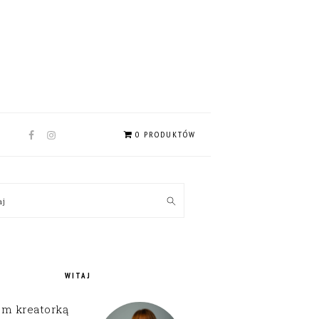
NAV
0 PRODUKTÓW
SOCIAL
MENU
MARY
kaj
EBAR
WITAJ
em kreatorką