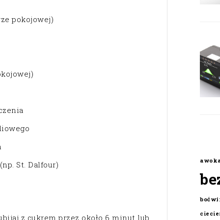
rze pokojowej)
okojowej)
czenia
iliowego
h
awok
p. St. Dalfour)
be
boćwi
cieci
ubijaj z cukrem przez około 6 minut lub