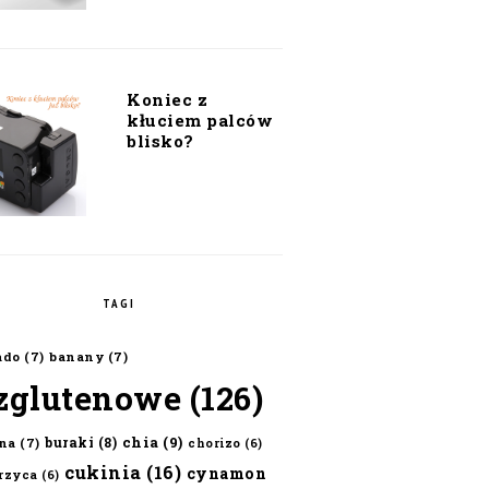
Koniec z
kłuciem palców
blisko?
TAGI
ado
(7)
banany
(7)
zglutenowe
(126)
chia
(9)
buraki
(8)
na
(7)
chorizo
(6)
cukinia
(16)
cynamon
erzyca
(6)