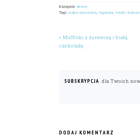
Kategorie:
desery
Tagi:
mąka orkiszowa
,
tagatoza
,
wiórki kokos
« Muffinki z żurawiną i białą
czekoladą
SUBSKRYPCJA
dla Twoich no
READER
INTERACTIONS
DODAJ KOMENTARZ