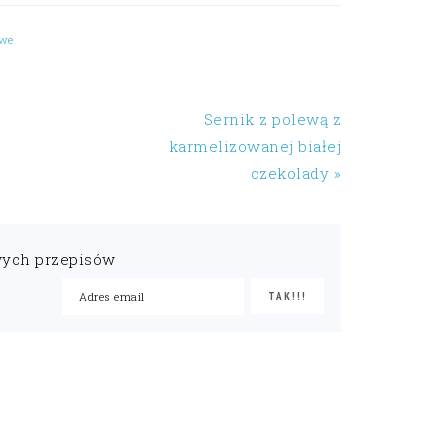
owe
Sernik z polewą z
karmelizowanej białej
czekolady »
wych przepisów