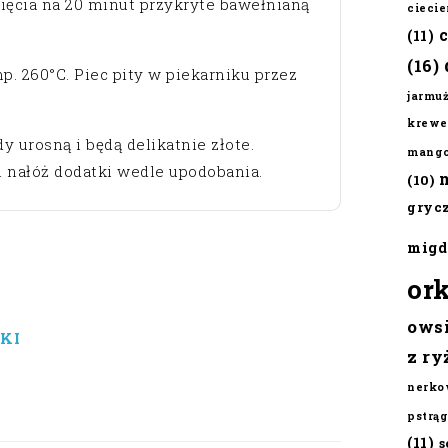
ięcia na 20 minut przykryte bawełnianą
cieci
(11)
(16)
p. 260°C. Piec pity w piekarniku przez
jarmu
krewe
y urosną i będą delikatnie złote.
mang
i nałóż dodatki wedle upodobania.
(10)
gryc
migd
or
ows
KI
z ry
nerko
pstrąg
(11)
s