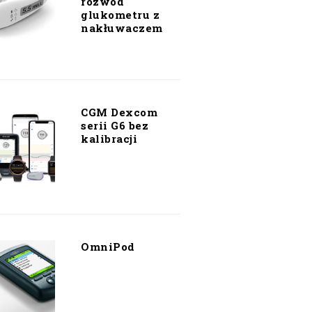
rozwód
glukometru z
nakłuwaczem
CGM Dexcom
serii G6 bez
kalibracji
OmniPod