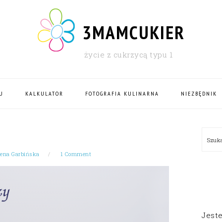
3MAMCUKIER
życie z cukrzycą typu 1
U
KALKULATOR
FOTOGRAFIA KULINARNA
NIEZBĘDNIK
PRI
Szu
SID
ena Garbińska
1 Comment
Jest