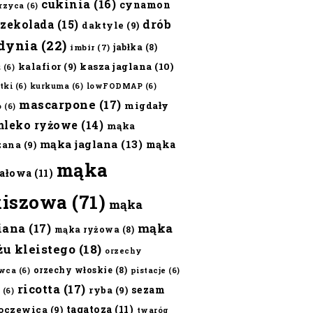
cukinia
(16)
cynamon
erzyca
(6)
czekolada
(15)
drób
daktyle
(9)
dynia
(22)
jabłka
(8)
imbir
(7)
kalafior
(9)
kasza jaglana
(10)
ż
(6)
tki
(6)
kurkuma
(6)
lowFODMAP
(6)
mascarpone
(17)
migdały
o
(6)
mleko ryżowe
(14)
mąka
mąka jaglana
(13)
mąka
zana
(9)
mąka
ałowa
(11)
kiszowa
(71)
mąka
iana
(17)
mąka
mąka ryżowa
(8)
żu kleistego
(18)
orzechy
orzechy włoskie
(8)
wca
(6)
pistacje
(6)
ricotta
(17)
sezam
ryba
(9)
(6)
tagatoza
(11)
oczewica
(9)
twaróg