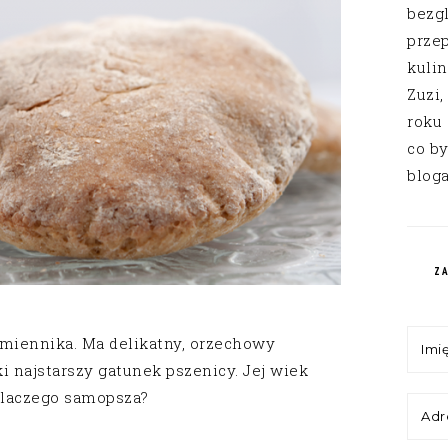
bezg
przep
kuli
Zuzi,
roku
co by
bloga
Z
miennika. Ma delikatny, orzechowy
i najstarszy gatunek pszenicy. Jej wiek
 Dlaczego samopsza?