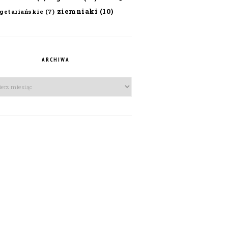
ziemniaki
(10)
getariańskie
(7)
ARCHIWA
iwa