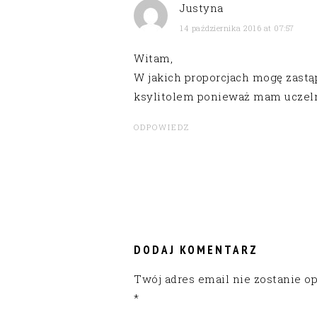
Justyna
14 października 2016 at 07:57
Witam,
W jakich proporcjach mogę zastą
ksylitolem ponieważ mam uczeln
ODPOWIEDZ
DODAJ KOMENTARZ
Twój adres email nie zostanie o
*