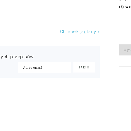
we
(6)
Chlebek jaglany »
Arch
wych przepisów