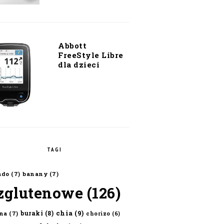
Abbott
FreeStyle Libre
dla dzieci
TAGI
ado
(7)
banany
(7)
zglutenowe
(126)
chia
(9)
buraki
(8)
na
(7)
chorizo
(6)