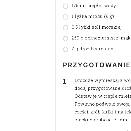
175 ml ciepłej wody
1 łyżka miodu (9 g)
0,5 łyżki soli morskiej
250 g pełnoziarnistej mą
7 g drożdży instant
PRZYGOTOWANIE
Drożdże wymieszaj z wo
dodaj przygotowane drożd
Odstaw je w ciepłe miejs
Powinno podwoić swoją o
części, zrób kulki i na l
placki o grubości 5 mm.