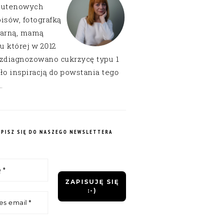
lutenowych
isów, fotografką
narną, mamą
 u której w 2012
 zdiagnozowano cukrzycę typu 1
ło inspiracją do powstania tego
.
APISZ SIĘ DO NASZEGO NEWSLETTERA