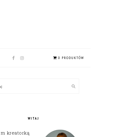
NAV
0 PRODUKTÓW
SOCIAL
MENU
MARY
kaj
EBAR
WITAJ
em kreatorką