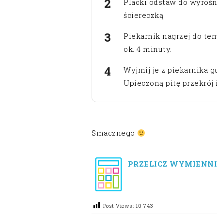
Placki odstaw do wyrośn
ściereczką.
Piekarnik nagrzej do tem
ok. 4 minuty.
Wyjmij je z piekarnika gd
Upieczoną pitę przekrój 
Smacznego
PRZELICZ WYMIENNI
Post Views:
10 743