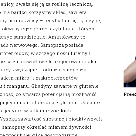
icy, uważa się ją za roślinę leczniczą.
e ma bardzo korzystny skład, zawiera
cy aminokwasy – fenyloalaninę, tyrozynę,
inokwasy egzogenne, czyli takie których
worzyć samodzielnie. Aminokwasy te
kładu nerwowego. Samopsza posiada
rotenoidów, w szczególności luteiny i
ne są za prawidłowe funkcjonowanie oka
nicy zwyczajnej i orkiszu, samopsza
kładem mikro- i makroelementów,
u i manganu. Gliadyny zawarte w glutenie
zność, co stwarza potencjalną możliwość
Free
rpiących na nietolerancję glutenu. Obecnie
a jedynie w kilku niewielkich
Wysoka zawartość substancji bioaktywnych
 z samopszy określać mianem żywności
zę produkuje kilka gosopodarstw