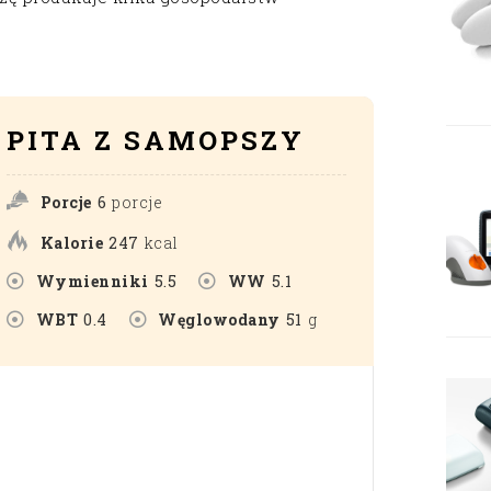
PITA Z SAMOPSZY
Porcje
6
porcje
Kalorie
247
kcal
Wymienniki
5.5
WW
5.1
WBT
0.4
Węglowodany
51
g