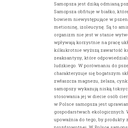
Samopsza jest dziką odmianą pszen
Samopsza obfituje w białko, któr
bowiem niewystępujące w pszeni
metioninę, izoleucynę. Są to am
organizm nie jest w stanie wyt
wpływają korzystnie na pracę u
kilkukrotnie wyższą zawartość ka
zeaksantyny, które odpowiedzial
ludzkiego. W porównaniu do psze
charakteryzuje się bogatszym s
zwłaszcza magnezu, żelaza, cynk
samopszy wykazują niską toksyc
stosowania jej w diecie osób cie
w Polsce samopsza jest uprawian
gospodarstwach ekologicznych. 
upoważnia do tego, by produkty
prozdrowotnej. W Polsce samops