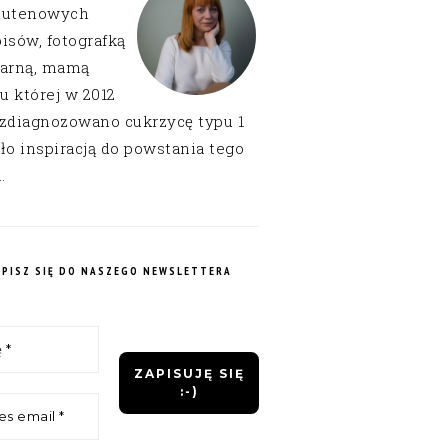
lutenowych
isów, fotografką
narną, mamą
 u której w 2012
 zdiagnozowano cukrzycę typu 1
ło inspiracją do powstania tego
.
APISZ SIĘ DO NASZEGO NEWSLETTERA