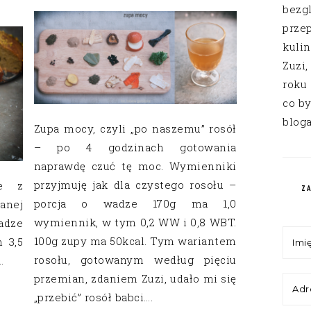
bezg
przep
kuli
Zuzi,
roku
co by
bloga
Zupa mocy, czyli „po naszemu” rosół
– po 4 godzinach gotowania
naprawdę czuć tę moc. Wymienniki
przyjmuję jak dla czystego rosołu –
we z
Z
porcja o wadze 170g ma 1,0
anej
wymiennik, w tym 0,2 WW i 0,8 WBT.
adze
100g zupy ma 50kcal. Tym wariantem
 3,5
rosołu, gotowanym według pięciu
…
przemian, zdaniem Zuzi, udało mi się
„przebić” rosół babci….