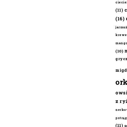
cieci
(11)
(16)
jarmu
krewe
mang
(10)
gryc
migd
or
ows
z ry
nerko
pstrąg
(11)
s