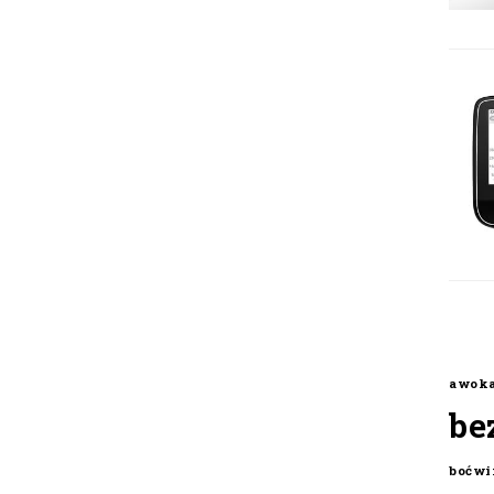
awok
be
boćwi