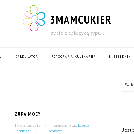
3MAMCUKIER
życie z cukrzycą typu 1
U
KALKULATOR
FOTOGRAFIA KULINARNA
NIEZBĘDNIK
PRI
Szu
SID
Z
ZUPA MOCY
1 kwietnia 2015
napisany przez
Bożena
Jest
Garbińska
1 Comment