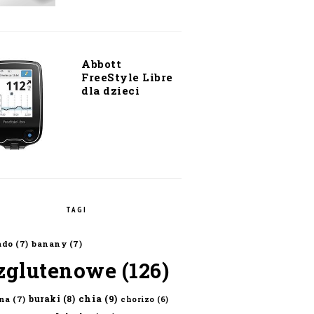
Abbott
FreeStyle Libre
dla dzieci
TAGI
ado
(7)
banany
(7)
zglutenowe
(126)
chia
(9)
buraki
(8)
na
(7)
chorizo
(6)