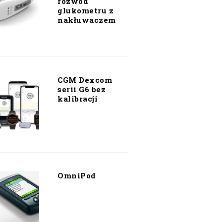
rozwód
glukometru z
nakłuwaczem
CGM Dexcom
serii G6 bez
kalibracji
OmniPod