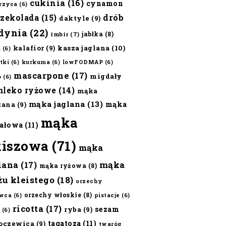
cukinia
(16)
cynamon
erzyca
(6)
czekolada
(15)
drób
daktyle
(9)
dynia
(22)
jabłka
(8)
imbir
(7)
kalafior
(9)
kasza jaglana
(10)
ż
(6)
tki
(6)
kurkuma
(6)
lowFODMAP
(6)
mascarpone
(17)
migdały
o
(6)
mleko ryżowe
(14)
mąka
mąka jaglana
(13)
mąka
zana
(9)
mąka
ałowa
(11)
kiszowa
(71)
mąka
iana
(17)
mąka
mąka ryżowa
(8)
żu kleistego
(18)
orzechy
orzechy włoskie
(8)
wca
(6)
pistacje
(6)
ricotta
(17)
sezam
ryba
(9)
(6)
tagatoza
(11)
oczewica
(9)
twaróg