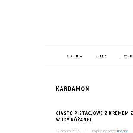
Skip
Skip
Skip
Skip
to
to
to
to
primary
content
primary
footer
navigation
sidebar
MAIN
NAVIGATION
KUCHNIA
SKLEP
Z RYNK
KARDAMON
CIASTO PISTACJOWE Z KREMEM 
WODY RÓŻANEJ
19 marca 2016
napisany przez
Bożena