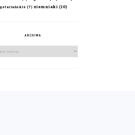
ziemniaki
(10)
getariańskie
(7)
ARCHIWA
iwa