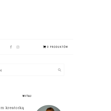
NAV
0 PRODUKTÓW
SOCIAL
MENU
MARY
kaj
EBAR
WITAJ
em kreatorką