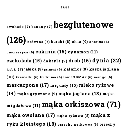
TAGI
bezglutenowe
awokado
(7)
banany
(7)
(126)
chia
(9)
buraki
(8)
boćwina
(7)
chorizo
(6)
cukinia
(16)
cynamon
(11)
ciecierzyca
(6)
dynia
(22)
czekolada
(15)
drób
(16)
daktyle
(9)
kalafior
(9)
kasza jaglana
jabłka
(8)
imbir
(7)
jarmuż
(6)
(10)
krewetki
(6)
kurkuma
(6)
lowFODMAP
(6)
mango
(6)
mascarpone
(17)
mleko ryżowe
migdały
(10)
(14)
mąka jaglana
(13)
mąka
mąka gryczana
(9)
mąka orkiszowa
(71)
migdałowa
(11)
mąka owsiana
(17)
mąka z
mąka ryżowa
(8)
ryżu kleistego
(18)
orzechy
orzechy nerkowca
(6)