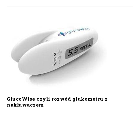
GlucoWise czyli rozwód glukometru z
nakłuwaczem