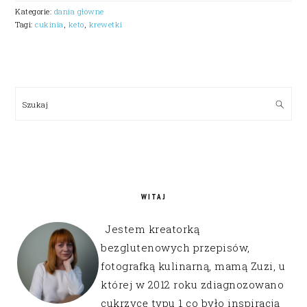
Kategorie:
dania główne
Tagi:
cukinia
,
keto
,
krewetki
PRIMARY
SIDEBAR
Szukaj
WITAJ
Jestem kreatorką
bezglutenowych przepisów,
fotografką kulinarną, mamą Zuzi, u
której w 2012 roku zdiagnozowano
cukrzycę typu 1 co było inspiracją