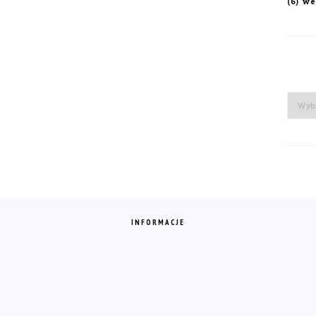
we
(6)
Arch
INFORMACJE