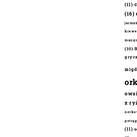
(11)
(16)
jarmu
krewe
mang
(10)
gryc
migd
or
ows
z ry
nerko
pstrąg
(11)
s