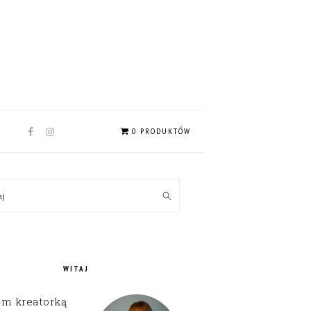
NAV
0 PRODUKTÓW
SOCIAL
MENU
MARY
kaj
EBAR
WITAJ
em kreatorką