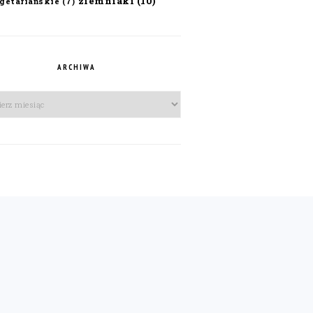
ziemniaki
(10)
getariańskie
(7)
ARCHIWA
iwa