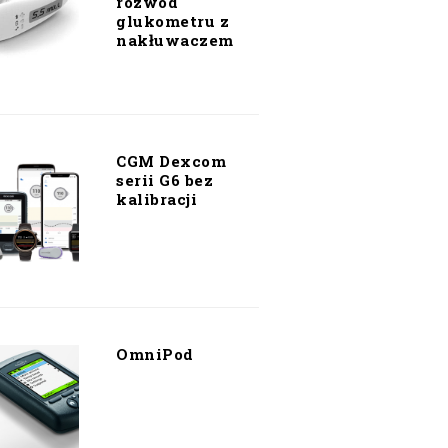
rozwód
glukometru z
nakłuwaczem
CGM Dexcom
serii G6 bez
kalibracji
OmniPod