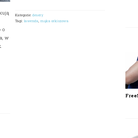
kują
Kategorie:
desery
Tagi:
lawenda
,
mąka orkiszowa
 o
a, w
.
Free