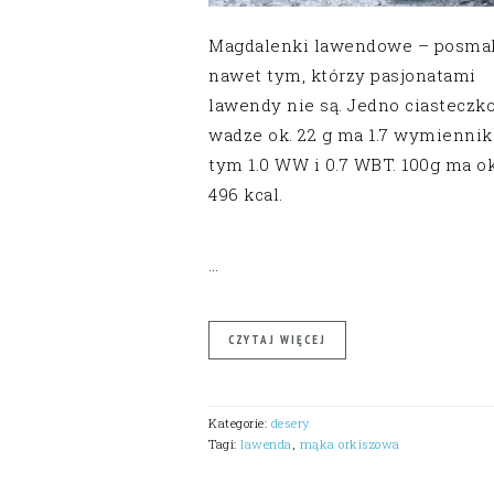
Magdalenki lawendowe – posma
nawet tym, którzy pasjonatami
lawendy nie są. Jedno ciasteczko
wadze ok. 22 g ma 1.7 wymiennik
tym 1.0 WW i 0.7 WBT. 100g ma ok
496 kcal.
…
CZYTAJ WIĘCEJ
Kategorie:
desery
Tagi:
lawenda
,
mąka orkiszowa