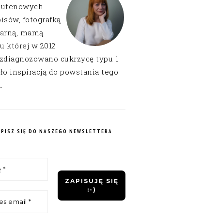
lutenowych
isów, fotografką
narną, mamą
 u której w 2012
 zdiagnozowano cukrzycę typu 1
ło inspiracją do powstania tego
.
APISZ SIĘ DO NASZEGO NEWSLETTERA