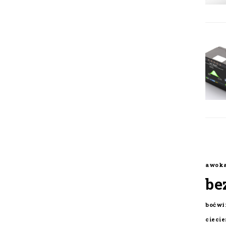
awok
be
boćwi
cieci