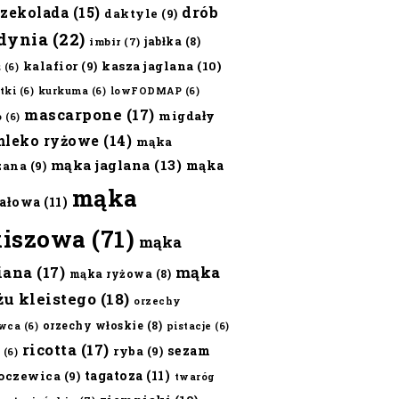
czekolada
(15)
drób
daktyle
(9)
dynia
(22)
jabłka
(8)
imbir
(7)
kalafior
(9)
kasza jaglana
(10)
ż
(6)
tki
(6)
kurkuma
(6)
lowFODMAP
(6)
mascarpone
(17)
migdały
o
(6)
mleko ryżowe
(14)
mąka
mąka jaglana
(13)
mąka
zana
(9)
mąka
ałowa
(11)
kiszowa
(71)
mąka
iana
(17)
mąka
mąka ryżowa
(8)
żu kleistego
(18)
orzechy
orzechy włoskie
(8)
wca
(6)
pistacje
(6)
ricotta
(17)
sezam
ryba
(9)
(6)
tagatoza
(11)
oczewica
(9)
twaróg