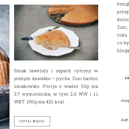
bezg
przep
kuli
Zuzi,
roku
co by
bloga
Smak lawendy i zapach cytryny w
jednym kawałku – pycha. Zuzi bardzo
Z
smakowało. Porcja o wadze 50g ma
3,7 wymiennika, w tym 2,6 WW i 1,1
WBT. 100g ma 423 kcal. …
CZYTAJ WIĘCEJ