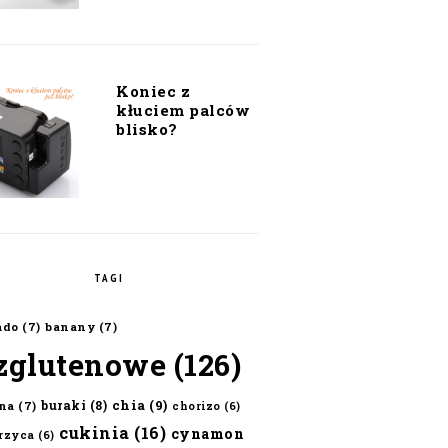
Koniec z
kłuciem palców
blisko?
TAGI
ado
(7)
banany
(7)
zglutenowe
(126)
chia
(9)
buraki
(8)
na
(7)
chorizo
(6)
cukinia
(16)
cynamon
erzyca
(6)