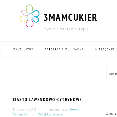
3MAMCUKIER
życie z cukrzycą typu 1
U
KALKULATOR
FOTOGRAFIA KULINARNA
NIEZBĘDNIK
PRI
Szu
SID
CIASTO LAWENDOWO-CYTRYNOWE
11 września 2015
napisany przez
Bożena
Jest
Garbińska
Dodaj komentarz