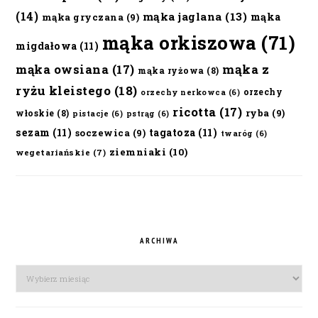
(14)
mąka jaglana
(13)
mąka
mąka gryczana
(9)
mąka orkiszowa
(71)
migdałowa
(11)
mąka owsiana
(17)
mąka z
mąka ryżowa
(8)
ryżu kleistego
(18)
orzechy
orzechy nerkowca
(6)
ricotta
(17)
ryba
(9)
włoskie
(8)
pistacje
(6)
pstrąg
(6)
sezam
(11)
tagatoza
(11)
soczewica
(9)
twaróg
(6)
ziemniaki
(10)
wegetariańskie
(7)
ARCHIWA
Archiwa