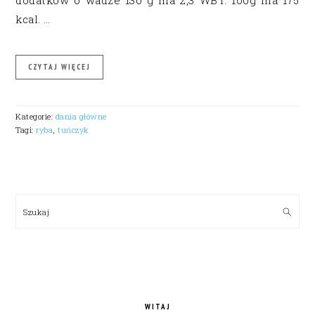
dodatków o wadze 130 g ma 2,3 WBT. 100g ma 175
kcal. …
CZYTAJ WIĘCEJ
Kategorie:
dania główne
Tagi:
ryba
,
tuńczyk
PRIMARY
SIDEBAR
Szukaj
WITAJ