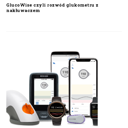
GlucoWise czyli rozwód glukometru z
nakłuwaczem