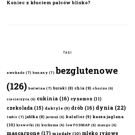
Koniec z kłuciem palców blisko?
TAGI
bezglutenowe
awokado
(7)
banany
(7)
(126)
chia
(9)
buraki
(8)
boćwina
(7)
chorizo
(6)
cukinia
(16)
cynamon
(11)
ciecierzyca
(6)
dynia
(22)
czekolada
(15)
drób
(16)
daktyle
(9)
kalafior
(9)
kasza jaglana
jabłka
(8)
imbir
(7)
jarmuż
(6)
(10)
krewetki
(6)
kurkuma
(6)
lowFODMAP
(6)
mango
(6)
mascarpone
(17)
mleko ryżowe
migdały
(10)