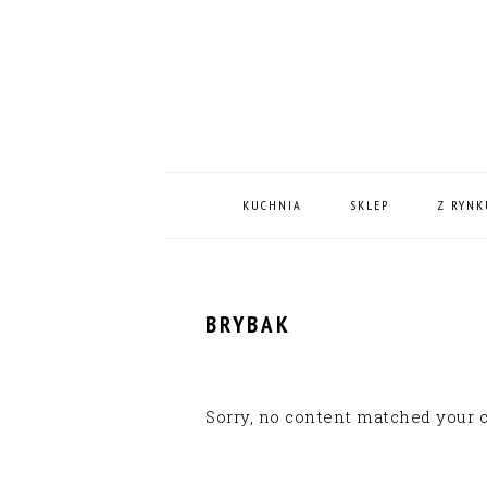
Skip
Skip
Skip
Skip
to
to
to
to
primary
content
primary
footer
navigation
sidebar
MAIN
NAVIGATION
KUCHNIA
SKLEP
Z RYNK
BRYBAK
Sorry, no content matched your cr