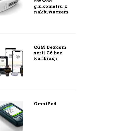
rozwód
glukometru z
nakłuwaczem
CGM Dexcom
serii G6 bez
kalibracji
OmniPod