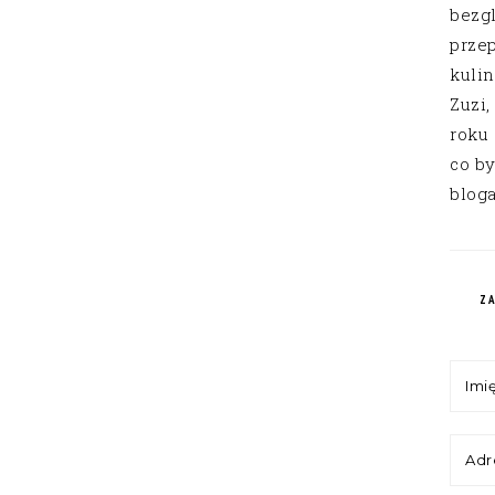
bezg
przep
kuli
Zuzi,
roku
co by
bloga
Z