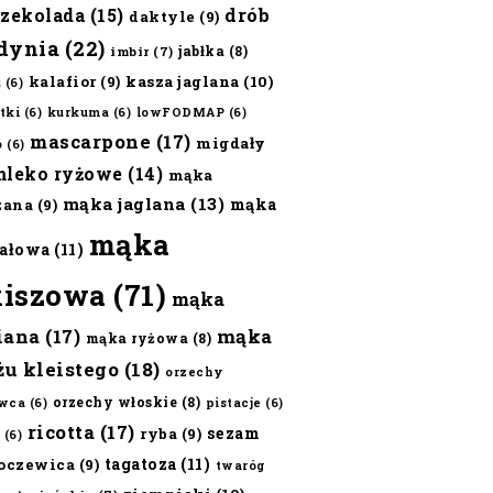
czekolada
(15)
drób
daktyle
(9)
dynia
(22)
jabłka
(8)
imbir
(7)
kalafior
(9)
kasza jaglana
(10)
ż
(6)
tki
(6)
kurkuma
(6)
lowFODMAP
(6)
mascarpone
(17)
migdały
o
(6)
mleko ryżowe
(14)
mąka
mąka jaglana
(13)
mąka
zana
(9)
mąka
ałowa
(11)
kiszowa
(71)
mąka
iana
(17)
mąka
mąka ryżowa
(8)
żu kleistego
(18)
orzechy
orzechy włoskie
(8)
wca
(6)
pistacje
(6)
ricotta
(17)
sezam
ryba
(9)
(6)
tagatoza
(11)
oczewica
(9)
twaróg