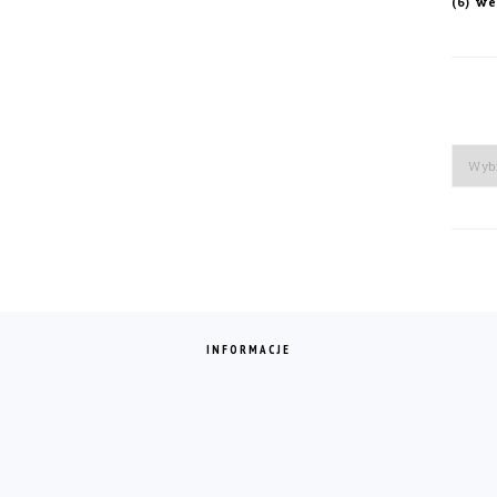
we
(6)
Arch
INFORMACJE