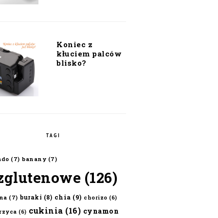
Koniec z
kłuciem palców
blisko?
TAGI
ado
(7)
banany
(7)
zglutenowe
(126)
chia
(9)
buraki
(8)
na
(7)
chorizo
(6)
cukinia
(16)
cynamon
erzyca
(6)