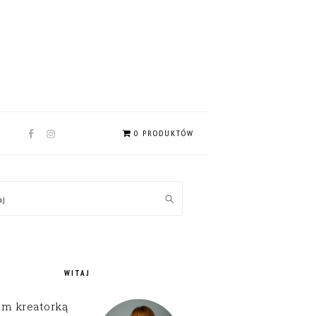
NAV
0 PRODUKTÓW
SOCIAL
MENU
MARY
kaj
EBAR
WITAJ
em kreatorką