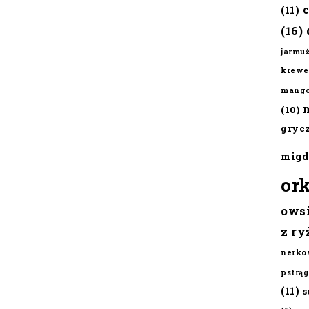
(11)
(16)
jarmu
krewe
mang
(10)
gryc
migd
or
ows
z ry
nerko
pstrąg
(11)
s