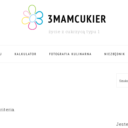
3MAMCUKIER
życie z cukrzycą typu 1
U
KALKULATOR
FOTOGRAFIA KULINARNA
NIEZBĘDNIK
PRI
Szu
SID
iteria.
Jest