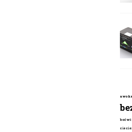
awok
be
boćwi
cieci