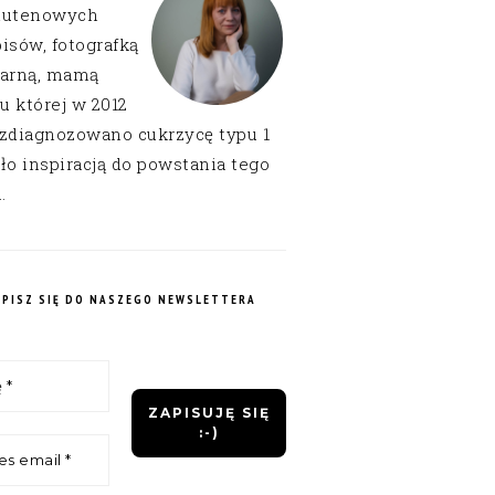
lutenowych
isów, fotografką
narną, mamą
 u której w 2012
 zdiagnozowano cukrzycę typu 1
ło inspiracją do powstania tego
.
APISZ SIĘ DO NASZEGO NEWSLETTERA