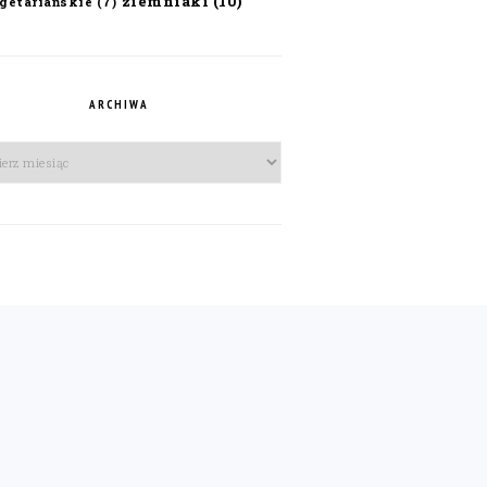
ziemniaki
(10)
getariańskie
(7)
ARCHIWA
iwa