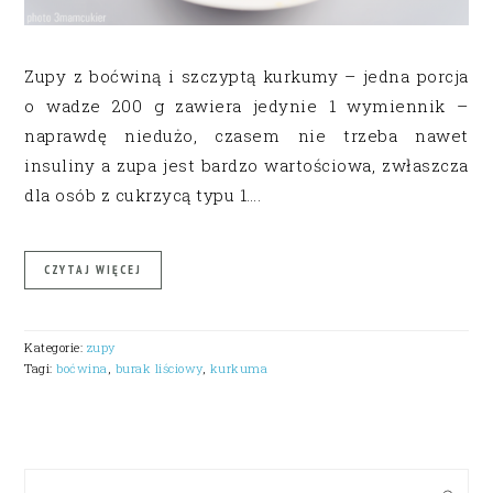
Zupy z boćwiną i szczyptą kurkumy – jedna porcja
o wadze 200 g zawiera jedynie 1 wymiennik –
naprawdę niedużo, czasem nie trzeba nawet
insuliny a zupa jest bardzo wartościowa, zwłaszcza
dla osób z cukrzycą typu 1….
CZYTAJ WIĘCEJ
Kategorie:
zupy
Tagi:
boćwina
,
burak liściowy
,
kurkuma
PRIMARY
SIDEBAR