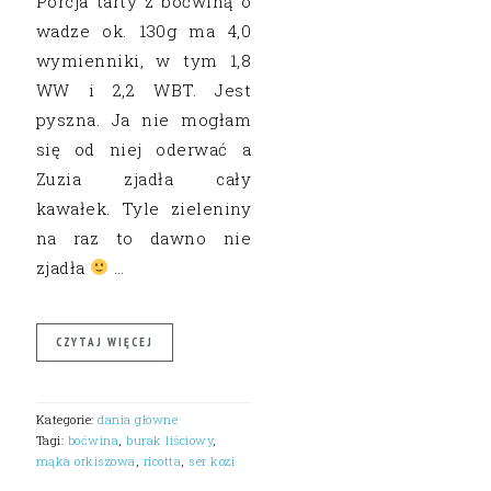
Porcja tarty z boćwiną o
wadze ok. 130g ma 4,0
wymienniki, w tym 1,8
WW i 2,2 WBT. Jest
pyszna. Ja nie mogłam
się od niej oderwać a
Zuzia zjadła cały
kawałek. Tyle zieleniny
na raz to dawno nie
zjadła
…
CZYTAJ WIĘCEJ
Kategorie:
dania główne
Tagi:
boćwina
,
burak liściowy
,
mąka orkiszowa
,
ricotta
,
ser kozi