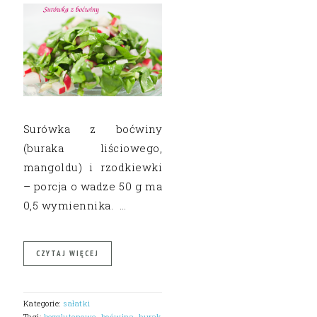
Surówka z boćwiny
(buraka liściowego,
mangoldu) i rzodkiewki
– porcja o wadze 50 g ma
0,5 wymiennika. …
CZYTAJ WIĘCEJ
Kategorie:
sałatki
Tagi:
bezglutenowe
,
boćwina
,
burak