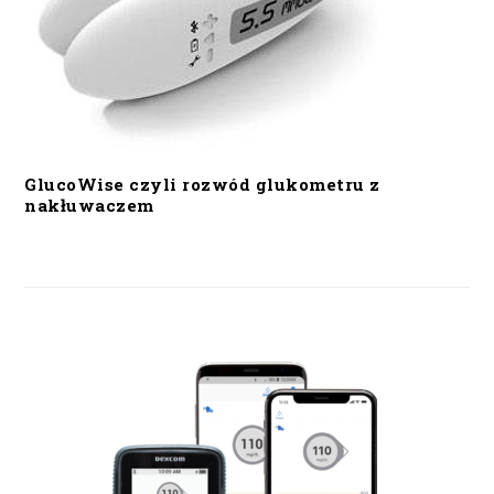
GlucoWise czyli rozwód glukometru z
nakłuwaczem