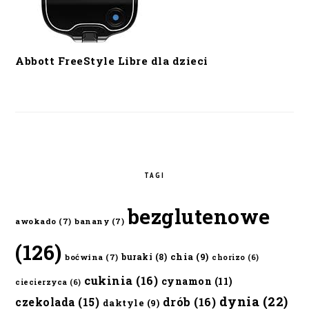
Abbott FreeStyle Libre dla dzieci
TAGI
bezglutenowe
awokado
(7)
banany
(7)
(126)
chia
(9)
buraki
(8)
boćwina
(7)
chorizo
(6)
cukinia
(16)
cynamon
(11)
ciecierzyca
(6)
dynia
(22)
czekolada
(15)
drób
(16)
daktyle
(9)