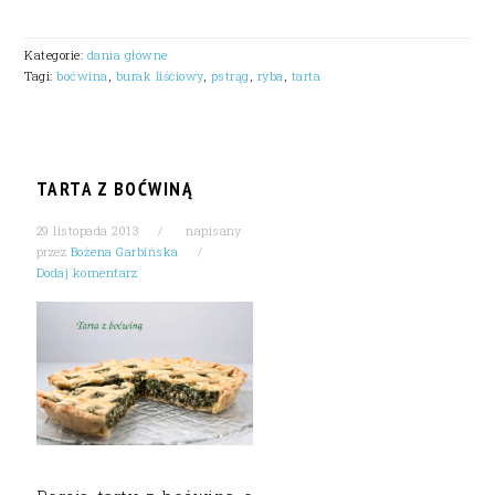
Kategorie:
dania główne
Tagi:
boćwina
,
burak liściowy
,
pstrąg
,
ryba
,
tarta
TARTA Z BOĆWINĄ
29 listopada 2013
napisany
przez
Bożena Garbińska
Dodaj komentarz