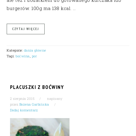
ale też i dodatkiem do gotowanego kurczaka lub
burgerów. 100g ma 138 kcal. …
CZYTAJ WIĘCEJ
Kategorie:
dania główne
Tagi:
boćwina
,
por
PLACUSZKI Z BOĆWINY
2 sierpnia 2015
napisany
przez
Bożena Garbińska
Dodaj komentarz