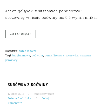
Jeden gołąbek z suszonych pomidorów i
soczewicy w liściu boćwiny ma 0,6 wymiennika….
CZYTAJ WIĘCEJ
Kategorie:
dania główne
Tagi:
bezglutenowe
,
boćwina
,
burak liściowy
,
soczewica
,
suszone
pomidory
SURÓWKA Z BOĆWINY
12 lipca 2013
napisany przez
Bożena Garbińska
Dodaj
komentarz