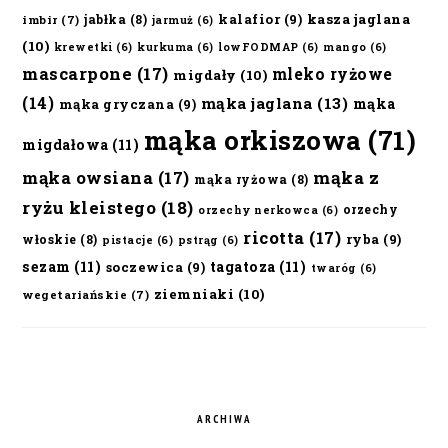
kalafior
(9)
kasza jaglana
jabłka
(8)
imbir
(7)
jarmuż
(6)
(10)
krewetki
(6)
kurkuma
(6)
lowFODMAP
(6)
mango
(6)
mascarpone
(17)
mleko ryżowe
migdały
(10)
(14)
mąka jaglana
(13)
mąka
mąka gryczana
(9)
mąka orkiszowa
(71)
migdałowa
(11)
mąka owsiana
(17)
mąka z
mąka ryżowa
(8)
ryżu kleistego
(18)
orzechy
orzechy nerkowca
(6)
ricotta
(17)
ryba
(9)
włoskie
(8)
pistacje
(6)
pstrąg
(6)
sezam
(11)
tagatoza
(11)
soczewica
(9)
twaróg
(6)
ziemniaki
(10)
wegetariańskie
(7)
ARCHIWA