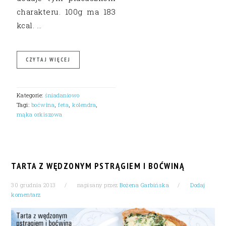
charakteru. 100g ma 183
kcal. …
CZYTAJ WIĘCEJ
Kategorie:
śniadaniowo
Tagi:
boćwina
,
feta
,
kolendra
,
mąka orkiszowa
TARTA Z WĘDZONYM PSTRĄGIEM I BOĆWINĄ
30 grudnia 2013
napisany przez
Bożena Garbińska
Dodaj
komentarz