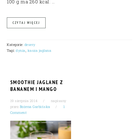
100 g ma 260 kcal. …
CZYTAJ WIĘCEJ
Kategorie:
desery
Tagi:
dynia
,
kasza jaglana
SMOOTHIE JAGLANE Z
BANANEM I MANGO
19 sierpnia 2014
napisany
przez
Bożena Garbińska
1
Comment