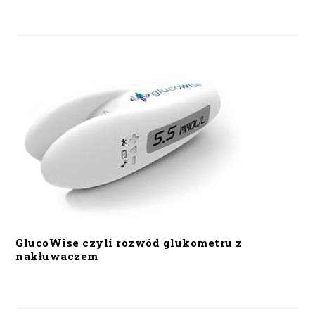
GlucoWise czyli rozwód glukometru z
nakłuwaczem