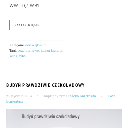
WW i 0,7 WBT. …
CZYTAJ WIĘCEJ
Kategorie:
dania główne
Tagi:
bezglutenowe
,
kasza jaglana
,
łosoś
,
ryba
BUDYŃ PRAWDZIWIE CZEKOLADOWY
25 stycznia 2014
napisany przez
Bożena Garbińska
Dodaj
komentarz