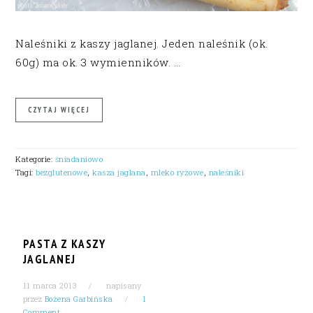
Naleśniki z kaszy jaglanej. Jeden naleśnik (ok.
60g) ma ok. 3 wymienników. …
CZYTAJ WIĘCEJ
Kategorie:
śniadaniowo
Tagi:
bezglutenowe
,
kasza jaglana
,
mleko ryżowe
,
naleśniki
PASTA Z KASZY
JAGLANEJ
11 marca 2013
napisany
przez
Bożena Garbińska
1
Comment