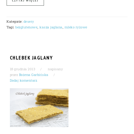
CZYTAJ WIĘCEJ
Kategorie:
desery
Tagi:
bezglutenowe
,
kasza jaglana
,
mleko ryżowe
CHLEBEK JAGLANY
18 grudnia 2013
napisany
przez
Bożena Garbińska
Dodaj komentarz