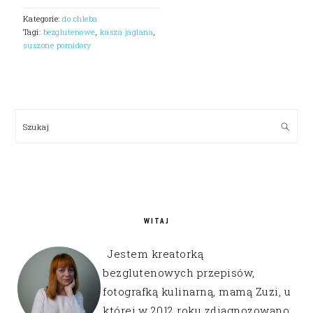
Kategorie:
do chleba
Tagi:
bezglutenowe
,
kasza jaglana
,
suszone pomidory
PRIMARY
SIDEBAR
Szukaj
WITAJ
Jestem kreatorką
bezglutenowych przepisów,
fotografką kulinarną, mamą Zuzi, u
której w 2012 roku zdiagnozowano