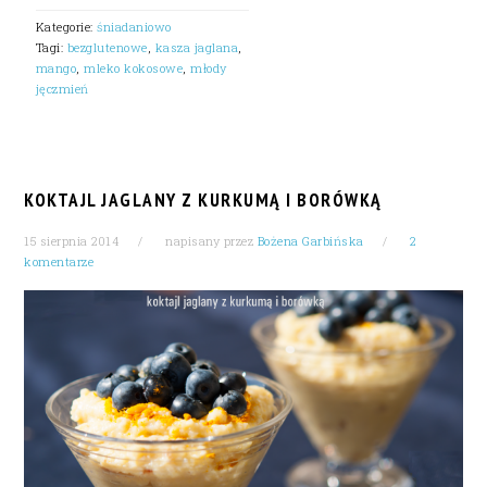
Kategorie:
śniadaniowo
Tagi:
bezglutenowe
,
kasza jaglana
,
mango
,
mleko kokosowe
,
młody
jęczmień
KOKTAJL JAGLANY Z KURKUMĄ I BORÓWKĄ
15 sierpnia 2014
napisany przez
Bożena Garbińska
2
komentarze