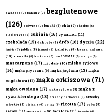
bezglutenowe
awokado
(7)
banany
(7)
(126)
chia
(9)
buraki
(8)
boćwina
(7)
chorizo
(6)
cukinia
(16)
cynamon
(11)
ciecierzyca
(6)
dynia
(22)
czekolada
(15)
drób
(16)
daktyle
(9)
kalafior
(9)
kasza jaglana
jabłka
(8)
imbir
(7)
jarmuż
(6)
(10)
krewetki
(6)
kurkuma
(6)
lowFODMAP
(6)
mango
(6)
mascarpone
(17)
mleko ryżowe
migdały
(10)
(14)
mąka jaglana
(13)
mąka
mąka gryczana
(9)
mąka orkiszowa
(71)
migdałowa
(11)
mąka owsiana
(17)
mąka z
mąka ryżowa
(8)
ryżu kleistego
(18)
orzechy
orzechy nerkowca
(6)
ricotta
(17)
ryba
(9)
włoskie
(8)
pistacje
(6)
pstrąg
(6)
sezam
(11)
tagatoza
(11)
soczewica
(9)
twaróg
(6)