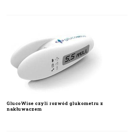
GlucoWise czyli rozwód glukometru z
nakłuwaczem