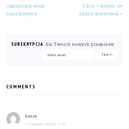
implantach wysp
Libre – wiemy ile
trzustkowych
będzie kosztować »
SUBSKRYPCJA
dla Twoich nowych przepisów
READER
INTERACTIONS
COMMENTS
basia
16 listopada 2014 at 01:22