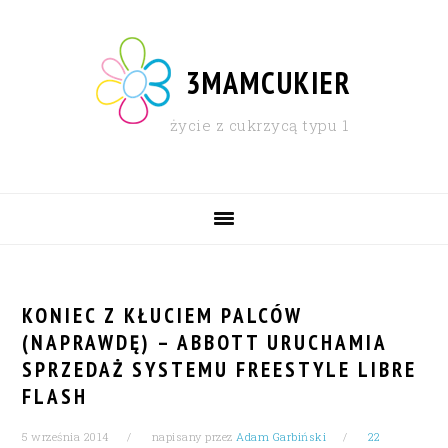
Skip
Skip
Skip
Skip
to
to
to
to
primary
content
primary
footer
3MAMCUKIER
navigation
sidebar
życie z cukrzycą typu 1
MAIN
NAVIGATION
KONIEC Z KŁUCIEM PALCÓW
(NAPRAWDĘ) – ABBOTT URUCHAMIA
SPRZEDAŻ SYSTEMU FREESTYLE LIBRE
FLASH
5 września 2014
napisany przez
Adam Garbiński
22