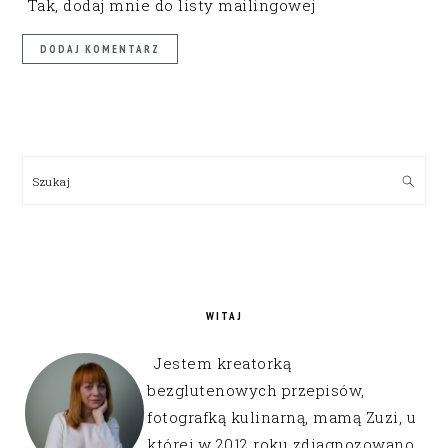
Tak, dodaj mnie do listy mailingowej
PRIMARY
SIDEBAR
Szukaj
WITAJ
Jestem kreatorką
bezglutenowych przepisów,
fotografką kulinarną, mamą Zuzi, u
której w 2012 roku zdiagnozowano