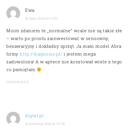
Ewa
28 lipca 2016 at 17:53
Moim zdaniem te „normalne” wcale nie są takie złe
– warto po prostu zainwestować w sensowny,
bezawaryjny i dokładny sprzęt. Ja mam model Abra
firmy
http://diagnosis.pl/
i jestem mega
zadowolona! A w aptece nie kosztował wiele z tego
co pamiętam
ODPOWIEDZ
digtel.pl
15 kwietnia 2018 at 07:39