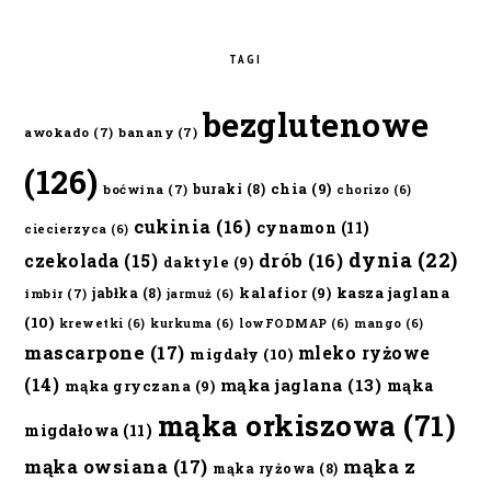
TAGI
bezglutenowe
awokado
(7)
banany
(7)
(126)
chia
(9)
buraki
(8)
boćwina
(7)
chorizo
(6)
cukinia
(16)
cynamon
(11)
ciecierzyca
(6)
dynia
(22)
czekolada
(15)
drób
(16)
daktyle
(9)
kalafior
(9)
kasza jaglana
jabłka
(8)
imbir
(7)
jarmuż
(6)
(10)
krewetki
(6)
kurkuma
(6)
lowFODMAP
(6)
mango
(6)
mascarpone
(17)
mleko ryżowe
migdały
(10)
(14)
mąka jaglana
(13)
mąka
mąka gryczana
(9)
mąka orkiszowa
(71)
migdałowa
(11)
mąka owsiana
(17)
mąka z
mąka ryżowa
(8)