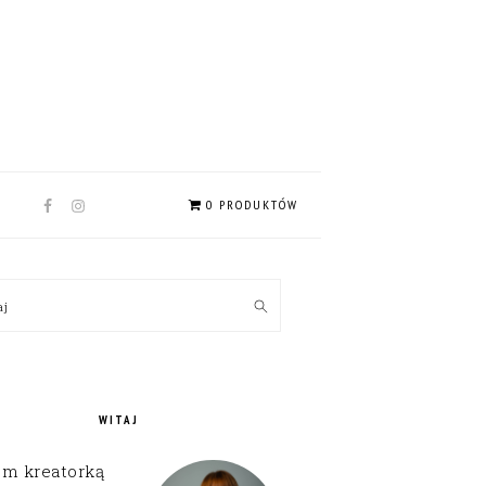
NAV
0 PRODUKTÓW
SOCIAL
MENU
MARY
kaj
EBAR
WITAJ
em kreatorką