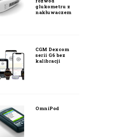
rozwód
glukometru z
nakłuwaczem
CGM Dexcom
serii G6 bez
kalibracji
OmniPod