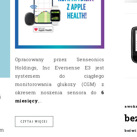
Opracowany przez Senseonics
Holdings, Inc Eversense E3 jest
systemem do ciągłego
monitorowania glukozy (CGM) z
okresem noszenia sensora do
6
i
miesięcy
,…
awok
be
CZYTAJ WIĘCEJ
om
boćwi