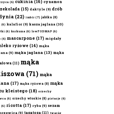
cukinia
(16)
cynamon
erzyca
(6)
czekolada
(15)
drób
daktyle
(9)
dynia
(22)
jabłka
(8)
imbir
(7)
kalafior
(9)
kasza jaglana
(10)
ż
(6)
tki
(6)
kurkuma
(6)
lowFODMAP
(6)
mascarpone
(17)
migdały
o
(6)
mleko ryżowe
(14)
mąka
mąka jaglana
(13)
mąka
zana
(9)
mąka
ałowa
(11)
kiszowa
(71)
mąka
iana
(17)
mąka
mąka ryżowa
(8)
żu kleistego
(18)
orzechy
orzechy włoskie
(8)
wca
(6)
pistacje
(6)
ricotta
(17)
sezam
ryba
(9)
(6)
tagatoza
(11)
oczewica
(9)
twaróg