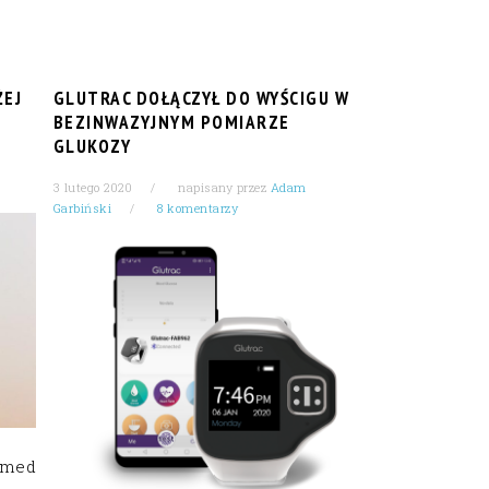
ŻEJ
GLUTRAC DOŁĄCZYŁ DO WYŚCIGU W
BEZINWAZYJNYM POMIARZE
GLUKOZY
3 lutego 2020
napisany przez
Adam
Garbiński
8 komentarzy
med