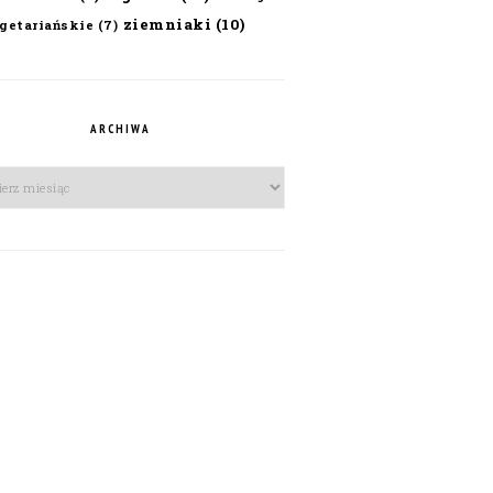
ziemniaki
(10)
getariańskie
(7)
ARCHIWA
iwa