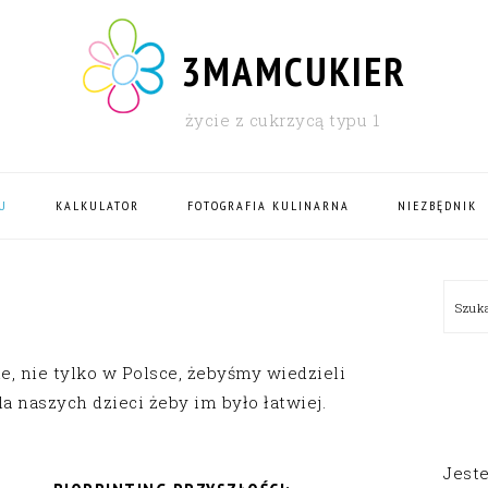
3MAMCUKIER
życie z cukrzycą typu 1
U
KALKULATOR
FOTOGRAFIA KULINARNA
NIEZBĘDNIK
PRI
Szu
SID
e, nie tylko w Polsce, żebyśmy wiedzieli
a naszych dzieci żeby im było łatwiej.
Jest