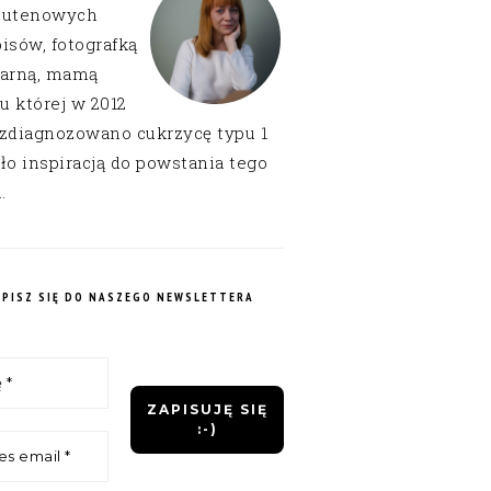
lutenowych
isów, fotografką
narną, mamą
 u której w 2012
 zdiagnozowano cukrzycę typu 1
ło inspiracją do powstania tego
.
APISZ SIĘ DO NASZEGO NEWSLETTERA