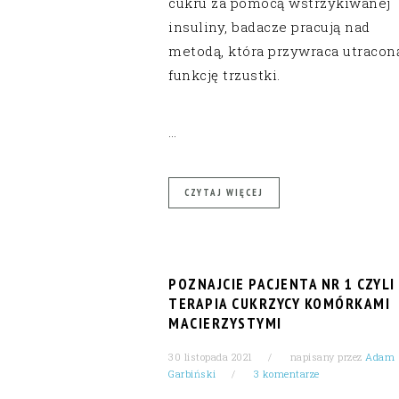
cukru za pomocą wstrzykiwanej
insuliny, badacze pracują nad
metodą, która przywraca utracon
funkcję trzustki.
…
CZYTAJ WIĘCEJ
POZNAJCIE PACJENTA NR 1 CZYLI
TERAPIA CUKRZYCY KOMÓRKAMI
MACIERZYSTYMI
30 listopada 2021
napisany przez
Adam
Garbiński
3 komentarze