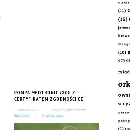
cieci
(11)
ą
(16)
jarmu
krewe
mang
(10)
gryc
migd
or
POMPA MEDTRONIC 780G Z
ows
CERTYFIKATEM ZGODNOŚCI CE
z ry
15 czerwca 2020
napisany przez
Adam
nerko
Garbiński
6 komentarzy
pstrąg
(11)
s