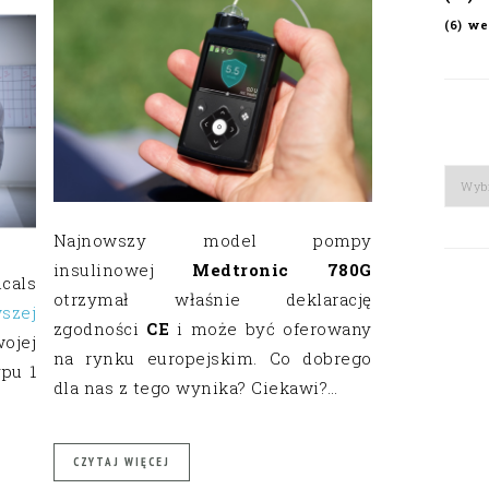
we
(6)
Arch
Najnowszy model pompy
insulinowej
Medtronic 780G
cals
otrzymał właśnie deklarację
szej
zgodności
CE
i może być oferowany
jej
na rynku europejskim. Co dobrego
ypu 1
dla nas z tego wynika? Ciekawi?…
CZYTAJ WIĘCEJ