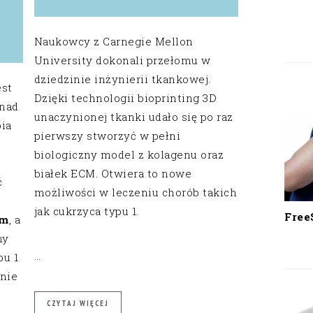
Naukowcy z Carnegie Mellon
University dokonali przełomu w
dziedzinie inżynierii tkankowej.
est
Dzięki technologii bioprinting 3D
onad
unaczynionej tkanki udało się po raz
pia
pierwszy stworzyć w pełni
biologiczny model z kolagenu oraz
h
białek ECM. Otwiera to nowe
ć
możliwości w leczeniu chorób takich
jak cukrzyca typu 1.
Free
ym
, a
my
…
pu 1
żnie
CZYTAJ WIĘCEJ