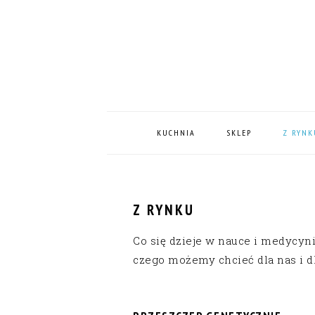
Skip
Skip
Skip
Skip
to
to
to
to
primary
content
primary
footer
navigation
sidebar
MAIN
NAVIGATION
KUCHNIA
SKLEP
Z RYNK
Z RYNKU
Co się dzieje w nauce i medycyni
czego możemy chcieć dla nas i dl