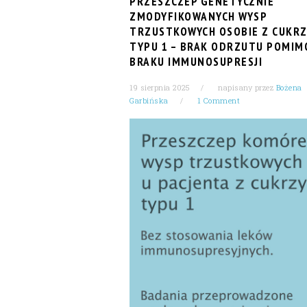
PRZESZCZEP GENETYCZNIE
ZMODYFIKOWANYCH WYSP
TRZUSTKOWYCH OSOBIE Z CUKRZ
TYPU 1 – BRAK ODRZUTU POMIM
BRAKU IMMUNOSUPRESJI
19 sierpnia 2025
napisany przez
Bożena
Garbińska
1 Comment