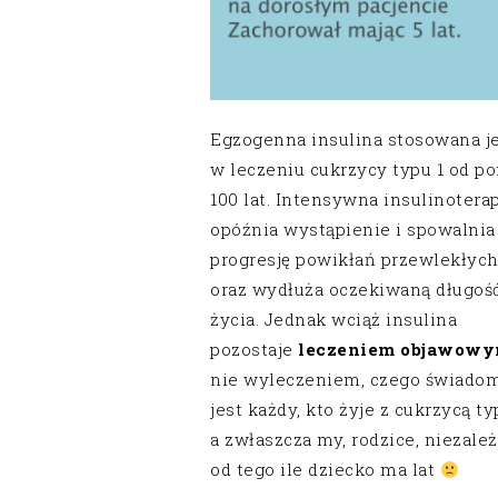
Egzogenna insulina stosowana j
w leczeniu cukrzycy typu 1 od p
100 lat. Intensywna insulinotera
opóźnia wystąpienie i spowalnia
progresję powikłań przewlekłyc
oraz wydłuża oczekiwaną długoś
życia. Jednak wciąż insulina
pozostaje
leczeniem objawow
nie wyleczeniem, czego świado
jest każdy, kto żyje z cukrzycą ty
a zwłaszcza my, rodzice, niezale
od tego ile dziecko ma lat