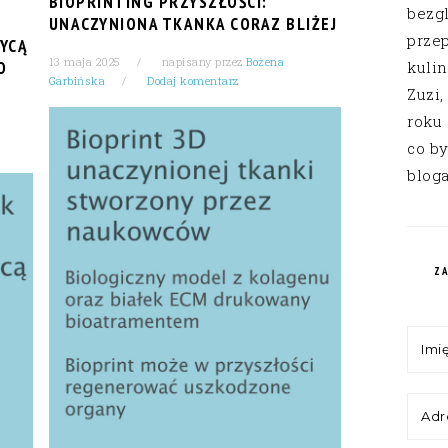
BIOPRINTING PRZYSZŁOŚCI:
bezg
UNACZYNIONA TKANKA CORAZ BLIŻEJ
przep
YCĄ
13 maja 2025
napisany przez
Bożena
O
kuli
Garbińska
Dodaj komentarz
Zuzi,
roku
co by
bloga
Z