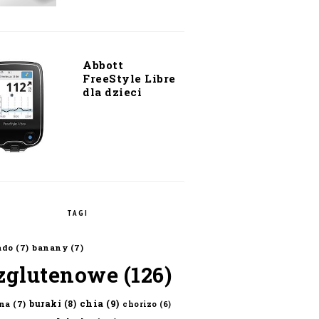
Abbott
FreeStyle Libre
dla dzieci
TAGI
ado
(7)
banany
(7)
zglutenowe
(126)
chia
(9)
buraki
(8)
na
(7)
chorizo
(6)