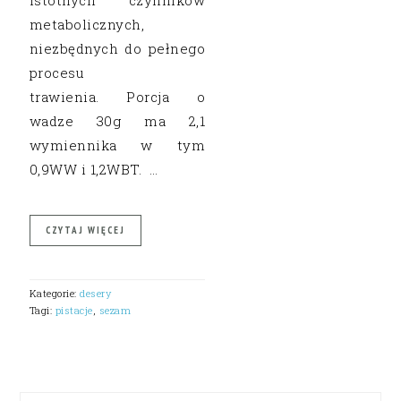
metabolicznych,
niezbędnych do pełnego
procesu
trawienia. Porcja o
wadze 30g ma 2,1
wymiennika w tym
0,9WW i 1,2WBT. …
CZYTAJ WIĘCEJ
Kategorie:
desery
Tagi:
pistacje
,
sezam
PRIMARY