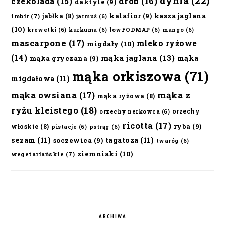
dynia
(22)
czekolada
(15)
drób
(16)
daktyle
(9)
kalafior
(9)
kasza jaglana
jabłka
(8)
imbir
(7)
jarmuż
(6)
(10)
krewetki
(6)
kurkuma
(6)
lowFODMAP
(6)
mango
(6)
mascarpone
(17)
mleko ryżowe
migdały
(10)
(14)
mąka jaglana
(13)
mąka
mąka gryczana
(9)
mąka orkiszowa
(71)
migdałowa
(11)
mąka owsiana
(17)
mąka z
mąka ryżowa
(8)
ryżu kleistego
(18)
orzechy
orzechy nerkowca
(6)
ricotta
(17)
ryba
(9)
włoskie
(8)
pistacje
(6)
pstrąg
(6)
sezam
(11)
tagatoza
(11)
soczewica
(9)
twaróg
(6)
ziemniaki
(10)
wegetariańskie
(7)
ARCHIWA