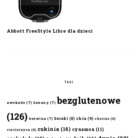
Abbott FreeStyle Libre dla dzieci
TAGI
bezglutenowe
awokado
(7)
banany
(7)
(126)
chia
(9)
buraki
(8)
boćwina
(7)
chorizo
(6)
cukinia
(16)
cynamon
(11)
ciecierzyca
(6)