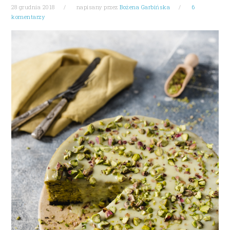
28 grudnia 2018
napisany przez
Bożena Garbińska
6
komentarzy