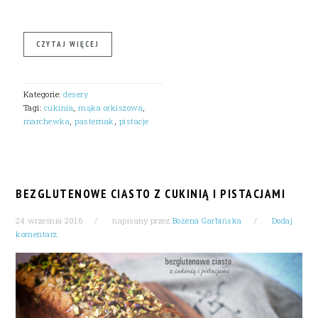
CZYTAJ WIĘCEJ
Kategorie:
desery
Tagi:
cukinia
,
mąka orkiszowa
,
marchewka
,
pasternak
,
pistacje
BEZGLUTENOWE CIASTO Z CUKINIĄ I PISTACJAMI
24 września 2016
napisany przez
Bożena Garbińska
Dodaj
komentarz