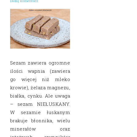
Dodaj komentarz
Sezam zawiera ogromne
ilości wapnia (zawiera
go więcej niż mleko
krowie), żelaza magnezu,
białka, cynku. Ale uwaga
– sezam NIEŁUSKANY.
W sezamie łuskanym
brakuje błonnika, wielu
minerałów oraz
istotnych czynników