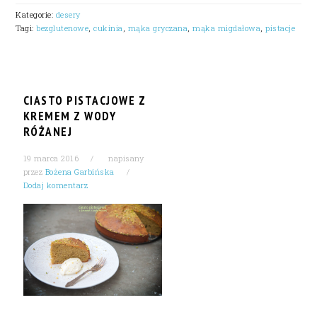
Kategorie:
desery
Tagi:
bezglutenowe
,
cukinia
,
mąka gryczana
,
mąka migdałowa
,
pistacje
CIASTO PISTACJOWE Z
KREMEM Z WODY
RÓŻANEJ
19 marca 2016
napisany
przez
Bożena Garbińska
Dodaj komentarz