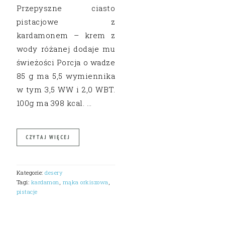
Przepyszne ciasto
pistacjowe z
kardamonem – krem z
wody różanej dodaje mu
świeżości Porcja o wadze
85 g ma 5,5 wymiennika
w tym 3,5 WW i 2,0 WBT.
100g ma 398 kcal. …
CZYTAJ WIĘCEJ
Kategorie:
desery
Tagi:
kardamon
,
mąka orkiszowa
,
pistacje