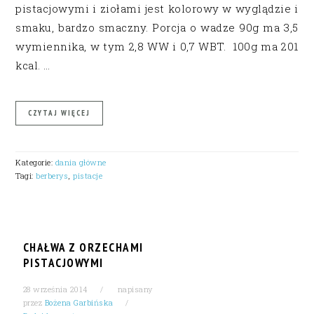
pistacjowymi i ziołami jest kolorowy w wyglądzie i
smaku, bardzo smaczny. Porcja o wadze 90g ma 3,5
wymiennika, w tym 2,8 WW i 0,7 WBT. 100g ma 201
kcal. …
CZYTAJ WIĘCEJ
Kategorie:
dania główne
Tagi:
berberys
,
pistacje
CHAŁWA Z ORZECHAMI
PISTACJOWYMI
28 września 2014
napisany
przez
Bożena Garbińska