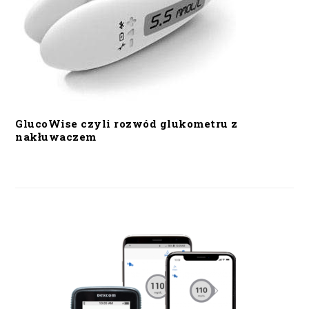
GlucoWise czyli rozwód glukometru z
nakłuwaczem