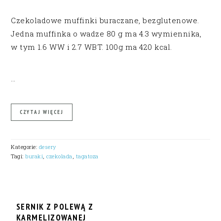
Czekoladowe muffinki buraczane, bezglutenowe.
Jedna muffinka o wadze 80 g ma 4.3 wymiennika,
w tym 1.6 WW i 2.7 WBT. 100g ma 420 kcal.
…
CZYTAJ WIĘCEJ
Kategorie:
desery
Tagi:
buraki
,
czekolada
,
tagatoza
SERNIK Z POLEWĄ Z
KARMELIZOWANEJ