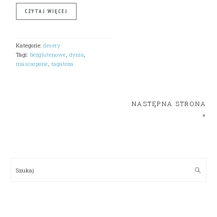
CZYTAJ WIĘCEJ
Kategorie:
desery
Tagi:
bezglutenowe
,
dynia
,
mascarpone
,
tagatoza
NASTĘPNA STRONA
»
PRIMARY
SIDEBAR
Szukaj