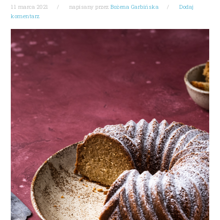
11 marca 2021
napisany przez
Bożena Garbińska
Dodaj
komentarz