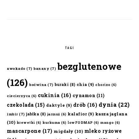
TAGI
bezglutenowe
awokado
(7)
banany
(7)
(126)
chia
(9)
buraki
(8)
boćwina
(7)
chorizo
(6)
cukinia
(16)
cynamon
(11)
ciecierzyca
(6)
dynia
(22)
czekolada
(15)
drób
(16)
daktyle
(9)
kalafior
(9)
kasza jaglana
jabłka
(8)
imbir
(7)
jarmuż
(6)
(10)
krewetki
(6)
kurkuma
(6)
lowFODMAP
(6)
mango
(6)
mascarpone
(17)
mleko ryżowe
migdały
(10)