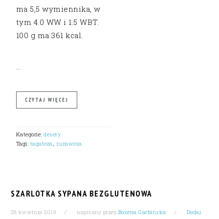
ma 5,5 wymiennika, w
tym 4.0 WW i 1.5 WBT.
100 g ma 361 kcal.
…
CZYTAJ WIĘCEJ
Kategorie:
desery
Tagi:
tagatoza
,
żurawina
SZARLOTKA SYPANA BEZGLUTENOWA
29 kwietnia 2019
napisany przez
Bożena Garbińska
Dodaj