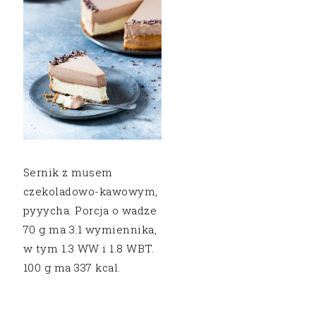
Sernik z musem
czekoladowo-kawowym,
pyyycha. Porcja o wadze
70 g ma 3.1 wymiennika,
w tym 1.3 WW i 1.8 WBT.
100 g ma 337 kcal.
…