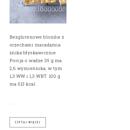
Bezglutenowe blondie z
orzechami macadamia
znika błyskawicznie.
Porcja o wadze 35 g ma
2,6 wymiennika, w tym
1,3 WW i 1,3 WBT. 100 g
ma 513 kcal.
…
CZYTAJ WIĘCEJ