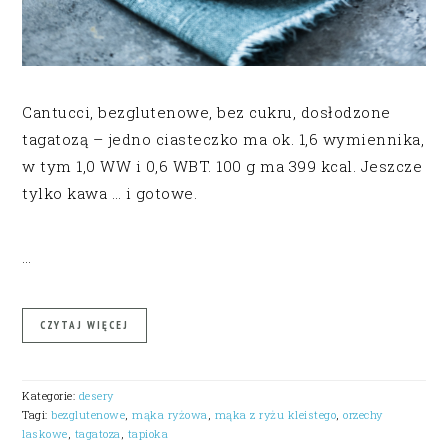
Cantucci, bezglutenowe, bez cukru, dosłodzone
tagatozą – jedno ciasteczko ma ok. 1,6 wymiennika,
w tym 1,0 WW i 0,6 WBT. 100 g ma 399 kcal. Jeszcze
tylko kawa … i gotowe.
…
CZYTAJ WIĘCEJ
Kategorie:
desery
Tagi:
bezglutenowe
,
mąka ryżowa
,
mąka z ryżu kleistego
,
orzechy
laskowe
,
tagatoza
,
tapioka