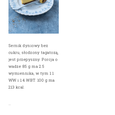
Sernik dyniowy bez
cukru, słodzony tagatozą,
jest przepyszny. Porcja o
wadze 85 g ma 2.5
wymiennika, w tym 1.1
WW i 1.4 WBT. 100 g ma
213 kcal.
…