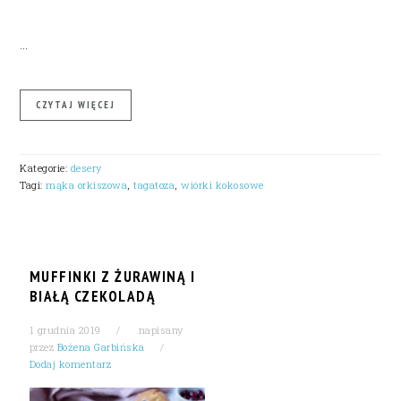
…
CZYTAJ WIĘCEJ
Kategorie:
desery
Tagi:
mąka orkiszowa
,
tagatoza
,
wiórki kokosowe
MUFFINKI Z ŻURAWINĄ I
BIAŁĄ CZEKOLADĄ
1 grudnia 2019
napisany
przez
Bożena Garbińska
Dodaj komentarz