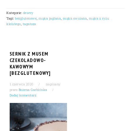
Kategorie:
desery
Tagi:
bezglutenowe
,
mąka jaglana
,
mąka owsiana
,
mąka z ryżu
kleistego
,
tagatoza
SERNIK Z MUSEM
CZEKOLADOWO-
KAWOWYM
[BEZGLUTENOWY]
1 czerwca 2020
napisany
przez
Bożena Garbińska
Dodaj komentarz