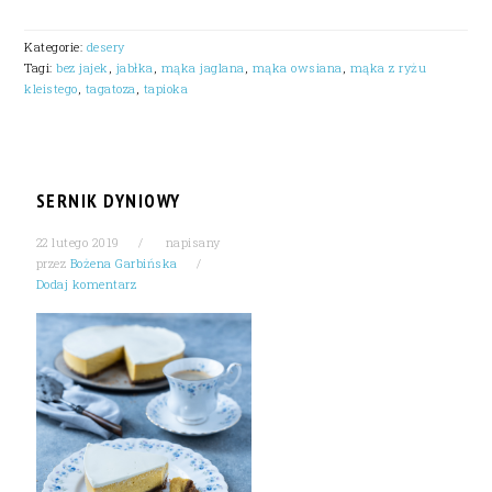
Kategorie:
desery
Tagi:
bez jajek
,
jabłka
,
mąka jaglana
,
mąka owsiana
,
mąka z ryżu
kleistego
,
tagatoza
,
tapioka
SERNIK DYNIOWY
22 lutego 2019
napisany
przez
Bożena Garbińska
Dodaj komentarz