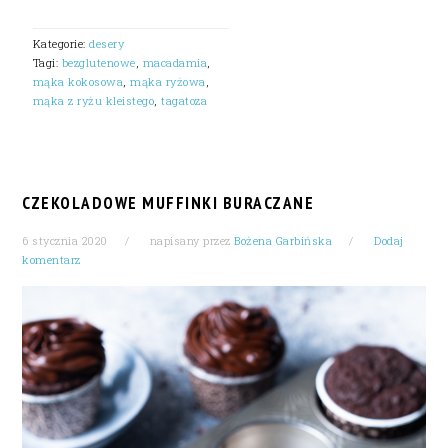
Kategorie:
desery
Tagi:
bezglutenowe
,
macadamia
,
mąka kokosowa
,
mąka ryżowa
,
mąka z ryżu kleistego
,
tagatoza
CZEKOLADOWE MUFFINKI BURACZANE
6 stycznia 2020
napisany przez
Bożena Garbińska
Dodaj
komentarz