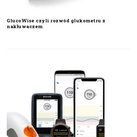
GlucoWise czyli rozwód glukometru z
nakłuwaczem