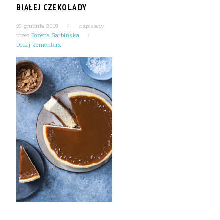
BIAŁEJ CZEKOLADY
29 grudnia 2019
napisany
przez
Bożena Garbińska
Dodaj komentarz