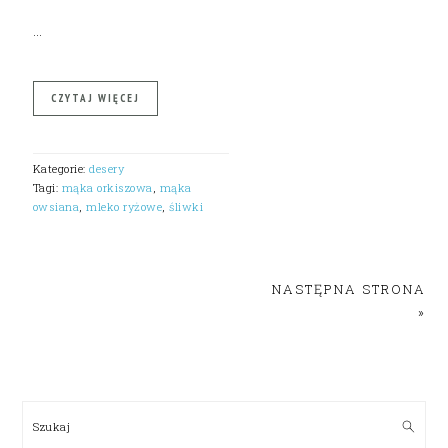
…
CZYTAJ WIĘCEJ
Kategorie:
desery
Tagi:
mąka orkiszowa
,
mąka
owsiana
,
mleko ryżowe
,
śliwki
NASTĘPNA STRONA
»
PRIMARY
SIDEBAR
Szukaj