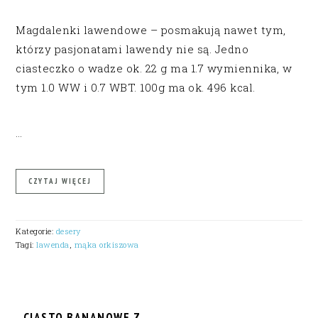
Magdalenki lawendowe – posmakują nawet tym,
którzy pasjonatami lawendy nie są. Jedno
ciasteczko o wadze ok. 22 g ma 1.7 wymiennika, w
tym 1.0 WW i 0.7 WBT. 100g ma ok. 496 kcal.
…
CZYTAJ WIĘCEJ
Kategorie:
desery
Tagi:
lawenda
,
mąka orkiszowa
CIASTO BANANOWE Z