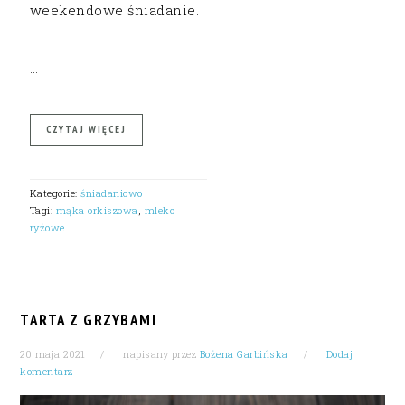
weekendowe śniadanie.
…
CZYTAJ WIĘCEJ
Kategorie:
śniadaniowo
Tagi:
mąka orkiszowa
,
mleko
ryżowe
TARTA Z GRZYBAMI
20 maja 2021
napisany przez
Bożena Garbińska
Dodaj
komentarz