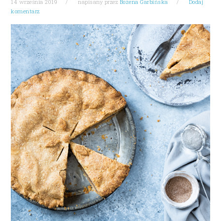
14 września 2019
napisany przez
Bożena Garbińska
Dodaj
komentarz