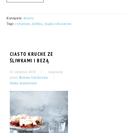
Kategorie:
desery
Tagi:
cynamon
,
jabłka
,
mąka orkiszowa
CIASTO KRUCHE ZE
ŚLIWKAMI I BEZĄ
31 sierpnia 2019
napisany
przez
Bożena Garbińska
Dodaj komentarz