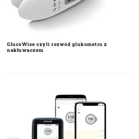
GlucoWise czyli rozwód glukometru z
nakłuwaczem