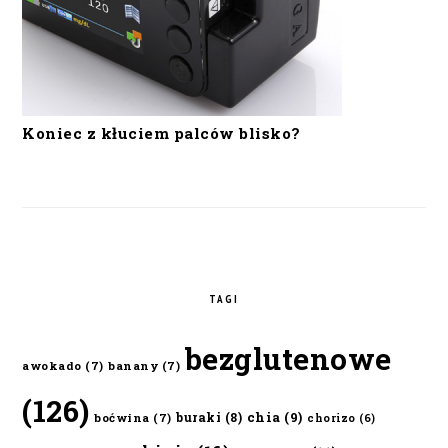
Koniec z kłuciem palców blisko?
TAGI
bezglutenowe
awokado
(7)
banany
(7)
(126)
chia
(9)
buraki
(8)
boćwina
(7)
chorizo
(6)