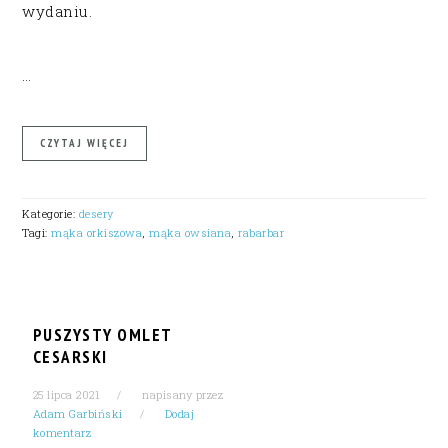
wydaniu.
…
CZYTAJ WIĘCEJ
Kategorie:
desery
Tagi:
mąka orkiszowa
,
mąka owsiana
,
rabarbar
PUSZYSTY OMLET
CESARSKI
25 lipca 2021
napisany przez
Adam Garbiński
Dodaj
komentarz