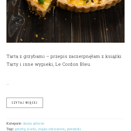
Tarta z grzybami – przepis zaczerpnęłam z książki
Tarty i inne wypieki, Le Cordon Bleu.
…
CZYTAJ WIĘCEJ
Kategorie:
dania główne
Tagi:
grzyby
,
kurki
,
mąka orkiszowa
,
pieczarki