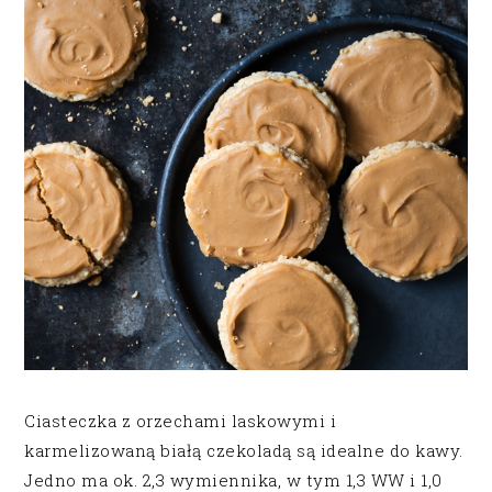
Ciasteczka z orzechami laskowymi i
karmelizowaną białą czekoladą są idealne do kawy.
Jedno ma ok. 2,3 wymiennika, w tym 1,3 WW i 1,0