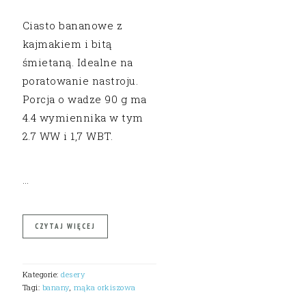
Ciasto bananowe z
kajmakiem i bitą
śmietaną. Idealne na
poratowanie nastroju.
Porcja o wadze 90 g ma
4.4 wymiennika w tym
2.7 WW i 1,7 WBT.
…
CZYTAJ WIĘCEJ
Kategorie:
desery
Tagi:
banany
,
mąka orkiszowa