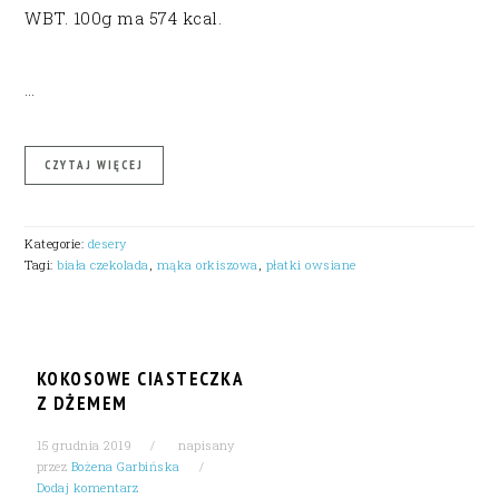
WBT. 100g ma 574 kcal.
…
CZYTAJ WIĘCEJ
Kategorie:
desery
Tagi:
biała czekolada
,
mąka orkiszowa
,
płatki owsiane
KOKOSOWE CIASTECZKA
Z DŻEMEM
15 grudnia 2019
napisany
przez
Bożena Garbińska
Dodaj komentarz