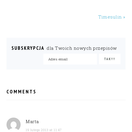
Timesulin »
SUBSKRYPCJA
dla Twoich nowych przepisów
READER
INTERACTIONS
COMMENTS
Marta
19 lutego 2013 at 11:47