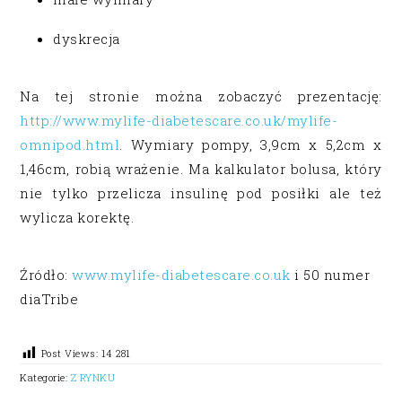
dyskrecja
Na tej stronie można zobaczyć prezentację:
http://www.mylife-diabetescare.co.uk/mylife-
omnipod.html
. Wymiary pompy, 3,9cm x 5,2cm x
1,46cm, robią wrażenie. Ma kalkulator bolusa, który
nie tylko przelicza insulinę pod posiłki ale też
wylicza korektę.
Źródło:
www.mylife-diabetescare.co.uk
i 50 numer
diaTribe
Post Views:
14 281
Kategorie:
Z RYNKU