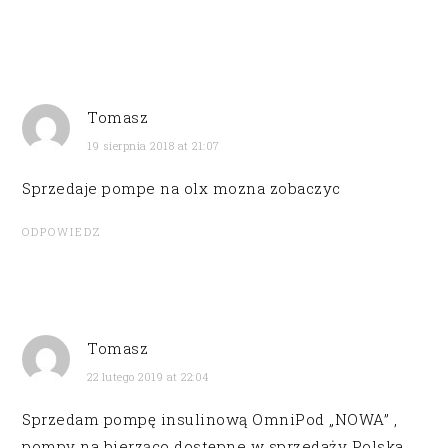
Tomasz
19 sierpnia 2018 at 21:07
Sprzedaje pompe na olx mozna zobaczyc
ODPOWIEDZ
Tomasz
22 lutego 2019 at 22:04
Sprzedam pompę insulinową OmniPod „NOWA” ,
pompy na bierząco dostępne w sprzedaży Polska