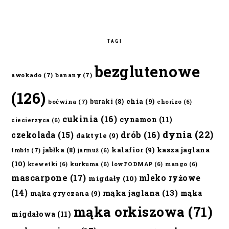
TAGI
bezglutenowe
awokado
(7)
banany
(7)
(126)
chia
(9)
buraki
(8)
boćwina
(7)
chorizo
(6)
cukinia
(16)
cynamon
(11)
ciecierzyca
(6)
dynia
(22)
czekolada
(15)
drób
(16)
daktyle
(9)
kalafior
(9)
kasza jaglana
jabłka
(8)
imbir
(7)
jarmuż
(6)
(10)
krewetki
(6)
kurkuma
(6)
lowFODMAP
(6)
mango
(6)
mascarpone
(17)
mleko ryżowe
migdały
(10)
(14)
mąka jaglana
(13)
mąka
mąka gryczana
(9)
mąka orkiszowa
(71)
migdałowa
(11)