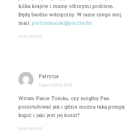
kilka krajów i mamy olbrzymi problem…
Będę bardzo wdzięczny. W razie czego mój
mail:
piotrlukasiak@poczta.fm
ODPOWIEDZ
Patrycja
2 lipca 2018 at 22:03
Witam Panie Tomku, czy mógłby Pan
poinstułować jak i gdzie można taką pompę
kupić i jaki jest jej koszt?
ODPOWIEDZ