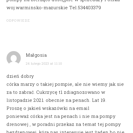
woj.warminsko-mazurskie Tel.534403379
ODPOWIEDZ
Małgosia
24 lutego 2023 at 11:10
dzień dobry
córka marzy o takiej pompie, ale nie wiemy jak sie
za to zabrać. Cukrzycę t1 zdiagnozowano w
listopadzie 2021. obecnie na penach. Lat 19.
Proszę o jakieś wskazówki na email
ponieważ córka jest na penach i nie ma pompy
drenowej , w poradni przekaz na temat tej pompy
bezdrenowej, kóra nas interesuje jest żaden bo nie