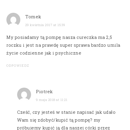
Tomek
29 kwietnia 2017 at 15:39
My posiadamy tą pompę nasza cureczka ma 2,5
roczku i jest na prawdę super sprawa bardzo umila
życie codzienne jak i psychiczne
ODPOWIEDZ
Piotrek
9 maja 2018 at 11:21
Cześć, czy jesteś w stanie napisać jak udało
Wam się zdobyć/kupić tą pompę? my
próbujemy kupić ją dla naszej córki przez