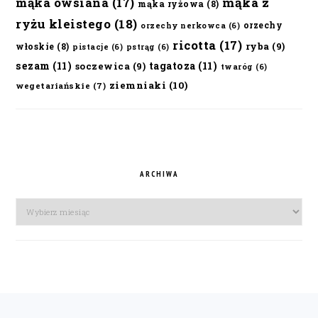
mąka owsiana
(17)
mąka z
mąka ryżowa
(8)
ryżu kleistego
(18)
orzechy
orzechy nerkowca
(6)
ricotta
(17)
ryba
(9)
włoskie
(8)
pistacje
(6)
pstrąg
(6)
sezam
(11)
tagatoza
(11)
soczewica
(9)
twaróg
(6)
ziemniaki
(10)
wegetariańskie
(7)
ARCHIWA
Archiwa
FOOTER