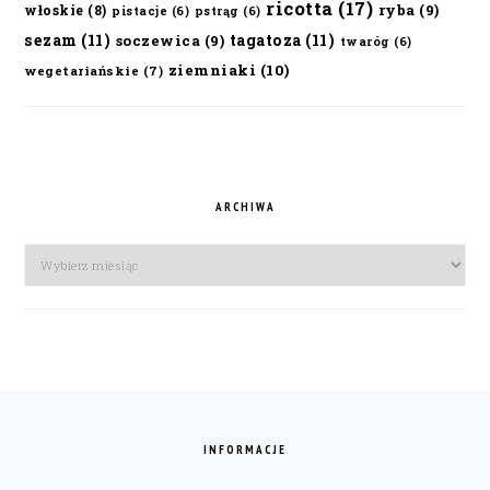
ricotta
(17)
ryba
(9)
włoskie
(8)
pistacje
(6)
pstrąg
(6)
sezam
(11)
tagatoza
(11)
soczewica
(9)
twaróg
(6)
ziemniaki
(10)
wegetariańskie
(7)
ARCHIWA
Archiwa
FOOTER
INFORMACJE