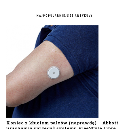
NAJPOPULARNIEJSZE ARTYKUŁY
Koniec z kłuciem palców (naprawdę) – Abbott
uruchamia sprzedaż systemu FreeStyle Libre