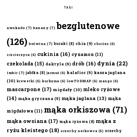
TAGI
bezglutenowe
awokado
(7)
banany
(7)
(126)
chia
(9)
buraki
(8)
boćwina
(7)
chorizo
(6)
cukinia
(16)
cynamon
(11)
ciecierzyca
(6)
dynia
(22)
czekolada
(15)
drób
(16)
daktyle
(9)
kalafior
(9)
kasza jaglana
jabłka
(8)
imbir
(7)
jarmuż
(6)
(10)
krewetki
(6)
kurkuma
(6)
lowFODMAP
(6)
mango
(6)
mascarpone
(17)
mleko ryżowe
migdały
(10)
(14)
mąka jaglana
(13)
mąka
mąka gryczana
(9)
mąka orkiszowa
(71)
migdałowa
(11)
mąka owsiana
(17)
mąka z
mąka ryżowa
(8)
ryżu kleistego
(18)
orzechy
orzechy nerkowca
(6)