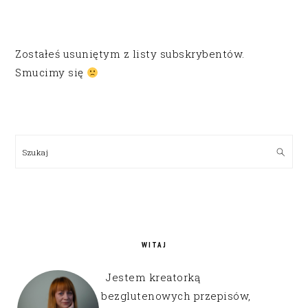
Zostałeś usuniętym z listy subskrybentów.
Smucimy się
PRIMARY
SIDEBAR
Szukaj
WITAJ
Jestem kreatorką
bezglutenowych przepisów,