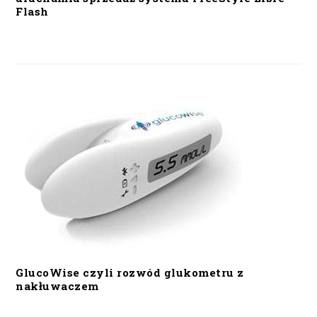
Flash
GlucoWise czyli rozwód glukometru z
nakłuwaczem