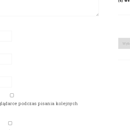
we
(6)
Arch
glądarce podczas pisania kolejnych