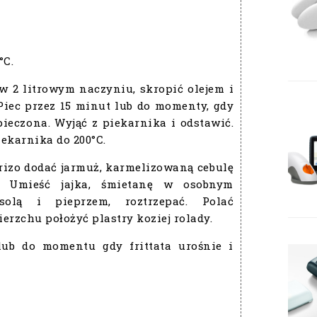
°C.
w 2 litrowym naczyniu, skropić olejem i
Piec przez 15 minut lub do momenty, gdy
upieczona. Wyjąć z piekarnika i odstawić.
ekarnika do 200°C.
rizo dodać jarmuż, karmelizowaną cebulę
ć. Umieść jajka, śmietanę w osobnym
solą i pieprzem, roztrzepać. Polać
erzchu położyć plastry koziej rolady.
lub do momentu gdy frittata urośnie i