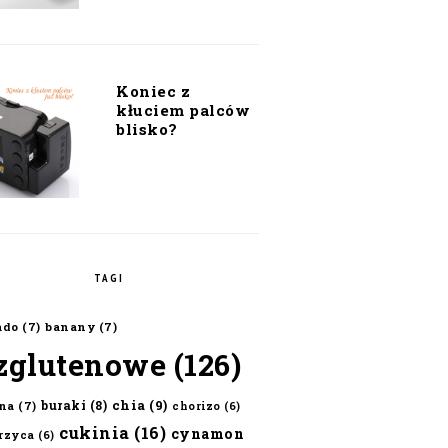
Koniec z
kłuciem palców
blisko?
TAGI
ado
(7)
banany
(7)
zglutenowe
(126)
chia
(9)
buraki
(8)
na
(7)
chorizo
(6)
cukinia
(16)
cynamon
erzyca
(6)