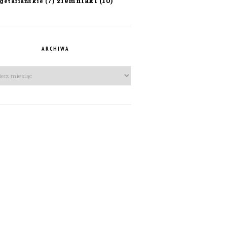
ziemniaki
(10)
getariańskie
(7)
ARCHIWA
iwa