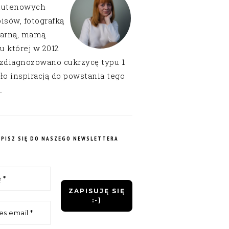
lutenowych
isów, fotografką
narną, mamą
 u której w 2012
 zdiagnozowano cukrzycę typu 1
ło inspiracją do powstania tego
.
APISZ SIĘ DO NASZEGO NEWSLETTERA