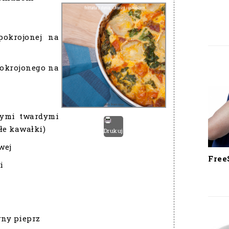
pokrojonej na
 pokrojonego na
tymi twardymi
łe kawałki)
Drukuj
wej
Free
i
rny pieprz