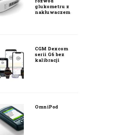
rozwód
glukometru z
nakłuwaczem
CGM Dexcom
serii G6 bez
kalibracji
OmniPod