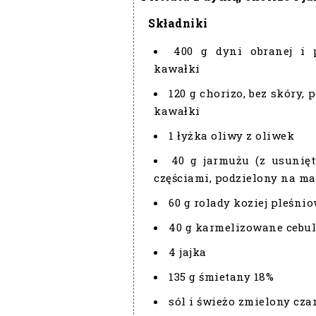
Składniki
400 g dyni obranej i 
kawałki
120 g chorizo, bez skóry,
kawałki
1 łyżka oliwy z oliwek
40 g jarmużu (z usunię
częściami, podzielony na ma
60 g rolady koziej pleśnio
40 g karmelizowane cebul
4 jajka
135 g śmietany 18%
sól i świeżo zmielony cza