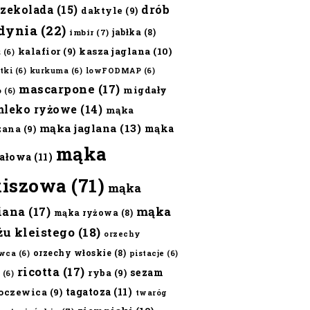
czekolada
(15)
drób
daktyle
(9)
dynia
(22)
jabłka
(8)
imbir
(7)
kalafior
(9)
kasza jaglana
(10)
ż
(6)
tki
(6)
kurkuma
(6)
lowFODMAP
(6)
mascarpone
(17)
migdały
o
(6)
mleko ryżowe
(14)
mąka
mąka jaglana
(13)
mąka
zana
(9)
mąka
ałowa
(11)
kiszowa
(71)
mąka
iana
(17)
mąka
mąka ryżowa
(8)
żu kleistego
(18)
orzechy
orzechy włoskie
(8)
wca
(6)
pistacje
(6)
ricotta
(17)
sezam
ryba
(9)
(6)
tagatoza
(11)
oczewica
(9)
twaróg