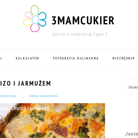
3MAMCUKIER
życie z cukrzycą typu 1
U
KALKULATOR
FOTOGRAFIA KULINARNA
NIEZBĘDNIK
PRI
RIZO I JARMUŻEM
Szu
SID
Garbińska
Dodaj komentarz
Jest