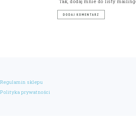
Tak, dodaj mnie do listy mailin
FOOTER
Regulamin sklepu
Polityka prywatności