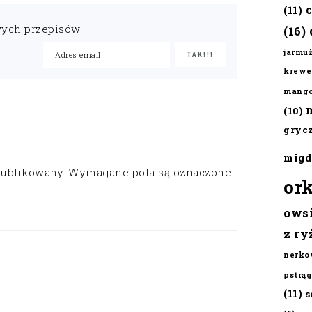
(11)
wych przepisów
(16)
jarmu
krewe
mang
(10)
gryc
migd
publikowany.
Wymagane pola są oznaczone
or
ows
z ry
nerko
pstrąg
(11)
s