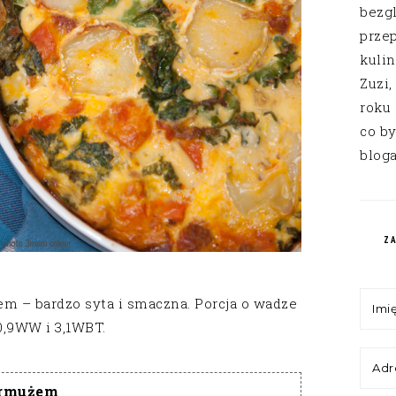
bezg
przep
kuli
Zuzi,
roku
co by
bloga
Z
żem – bardzo syta i smaczna. Porcja o wadze
0,9WW i 3,1WBT.
jarmużem