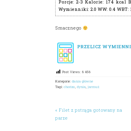
Porcje:
2-3
Kalorie:
174 kcal
B
Wymienniki:
2.0
WW:
0.4
WBT:
Smacznego
PRZELICZ WYMIENNI
Post Views:
6 456
Kategorie:
dania główne
Tagi:
chorizo
,
dynia
,
jarmuż
« Filet z pstrąga gotowany na
parze