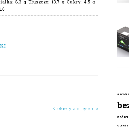
iałka:
8.3 g
Tłuszcze:
13.7 g
Cukry:
4.5 g
1.6
KI
awok
be
Krokiety z mięsem »
boćwi
cieci