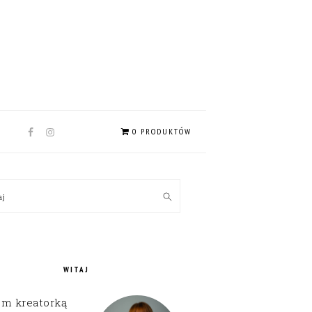
NAV
0 PRODUKTÓW
SOCIAL
MENU
MARY
kaj
EBAR
WITAJ
em kreatorką