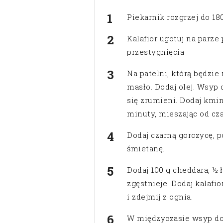
Piekarnik rozgrzej do 1
Kalafior ugotuj na parze
przestygnięcia
Na patelni, którą będzie
masło. Dodaj olej. Wsyp 
się zrumieni. Dodaj kmin
minuty, mieszając od cza
Dodaj czarną gorczycę, 
śmietanę.
Dodaj 100 g cheddara, ½ ł
zgęstnieje. Dodaj kalafi
i zdejmij z ognia.
W międzyczasie wsyp do 