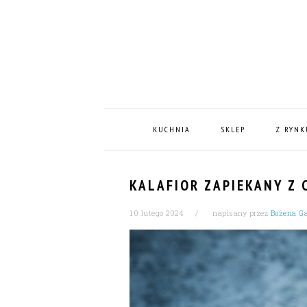
Skip
Skip
Skip
Skip
to
to
to
to
primary
content
primary
footer
navigation
sidebar
MAIN
NAVIGATION
KUCHNIA
SKLEP
Z RYNK
KALAFIOR ZAPIEKANY Z 
10 lutego 2024
napisany przez
Bożena G