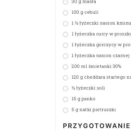
30 g masła
100 g cebuli
1 ½ łyżeczki nasion kmin
1 łyżeczka curry w proszk
1 łyżeczka gorczycy w pr
1 łyżeczka nasion czarnej
200 ml śmietanki 30%
120 g cheddara startego n
½ łyżeczki soli
15 g panko
5 g natki pietruszki
PRZYGOTOWANIE