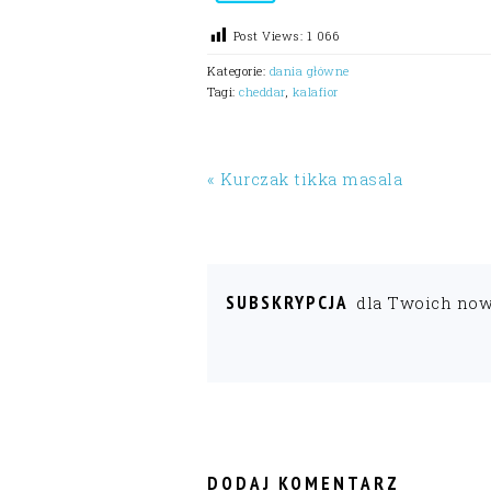
Post Views:
1 066
Kategorie:
dania główne
Tagi:
cheddar
,
kalafior
« Kurczak tikka masala
SUBSKRYPCJA
dla Twoich no
READER
INTERACTIONS
DODAJ KOMENTARZ