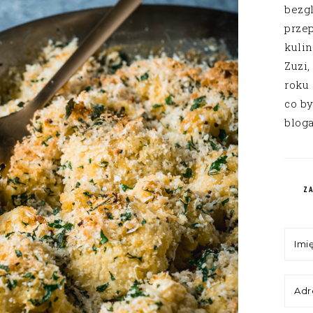
bezg
przep
kuli
Zuzi,
roku
co by
bloga
Z