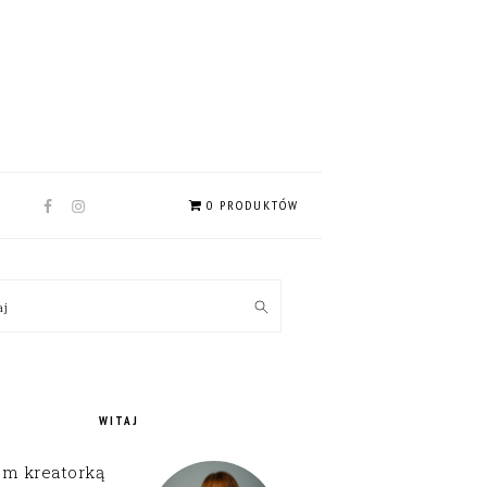
NAV
0 PRODUKTÓW
SOCIAL
MENU
MARY
kaj
EBAR
WITAJ
em kreatorką