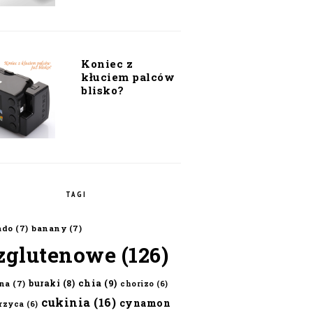
Koniec z
kłuciem palców
blisko?
TAGI
ado
(7)
banany
(7)
zglutenowe
(126)
chia
(9)
buraki
(8)
na
(7)
chorizo
(6)
cukinia
(16)
cynamon
erzyca
(6)