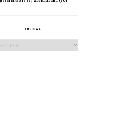
ziemniaki
(10)
getariańskie
(7)
ARCHIWA
iwa