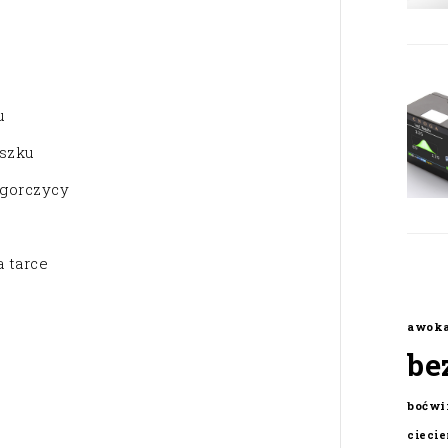
u
u
oszku
 gorczycy
a tarce
awok
be
boćwi
cieci