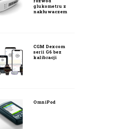
rozwód
glukometru z
nakłuwaczem
CGM Dexcom
serii G6 bez
kalibracji
OmniPod