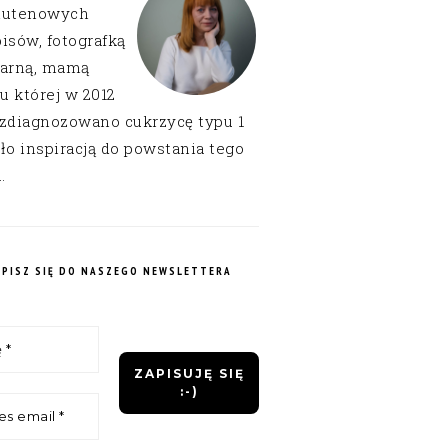
lutenowych
isów, fotografką
narną, mamą
 u której w 2012
 zdiagnozowano cukrzycę typu 1
ło inspiracją do powstania tego
.
APISZ SIĘ DO NASZEGO NEWSLETTERA