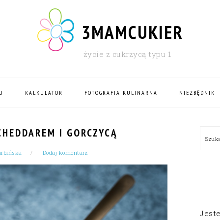
3MAMCUKIER
życie z cukrzycą typu 1
U
KALKULATOR
FOTOGRAFIA KULINARNA
NIEZBĘDNIK
PRI
CHEDDAREM I GORCZYCĄ
Szu
SID
arbińska
Dodaj komentarz
Jest