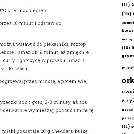
(11)
80°C z termoobiegiem
(16)
 przez 10 minut i odstaw do
jarmu
krewe
mang
 można wstawić do piekarnika, roztop
(10)
cebulę i smaż ok. 8 minut, aż zmięknie i
gryc
, curry i gorczycę w proszku. Smaż 4
migd
su do czasu.
or
podgrzewaj przez minutę, a potem wlej
ows
z ry
yżeczki soli i gotuj 2-3 minuty, aż sos
or, delikatnie wymieszaj, podduś 1 minutę
nerko
pstrąg
(11)
s
miski pozostałe 20 g cheddara, bułkę