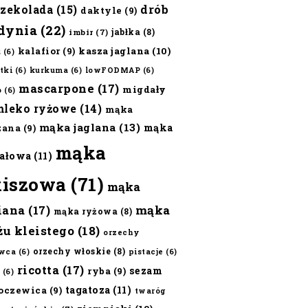
czekolada
(15)
drób
daktyle
(9)
dynia
(22)
jabłka
(8)
imbir
(7)
kalafior
(9)
kasza jaglana
(10)
ż
(6)
tki
(6)
kurkuma
(6)
lowFODMAP
(6)
mascarpone
(17)
migdały
o
(6)
mleko ryżowe
(14)
mąka
mąka jaglana
(13)
mąka
zana
(9)
mąka
ałowa
(11)
kiszowa
(71)
mąka
iana
(17)
mąka
mąka ryżowa
(8)
żu kleistego
(18)
orzechy
orzechy włoskie
(8)
wca
(6)
pistacje
(6)
ricotta
(17)
sezam
ryba
(9)
(6)
tagatoza
(11)
oczewica
(9)
twaróg