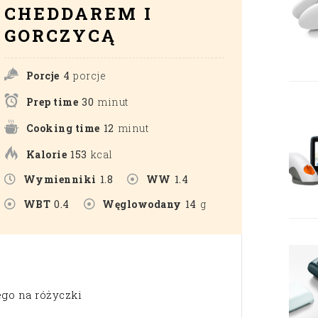
CHEDDAREM I
GORCZYCĄ
Porcje
4
porcje
Prep time
30
minut
Cooking time
12
minut
Kalorie
153
kcal
Wymienniki
1.8
WW
1.4
WBT
0.4
Węglowodany
14
g
ego na różyczki