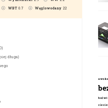
WBT
0.7
Węglowodany
22
0)
piej długa)
owego
awok
be
boćwi
o
cieci