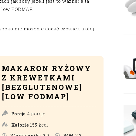
ach jak sosy jeżeli jest to ważne) a ta
ą low FODMAP.
 spokojnie możecie dodać czosnek a olej
MAKARON RYŻOWY
Z KREWETKAMI
[BEZGLUTENOWE]
[LOW FODMAP]
Porcje
4
porcje
Kalorie
155
kcal
Wymienniki
2.9
WW
2.2