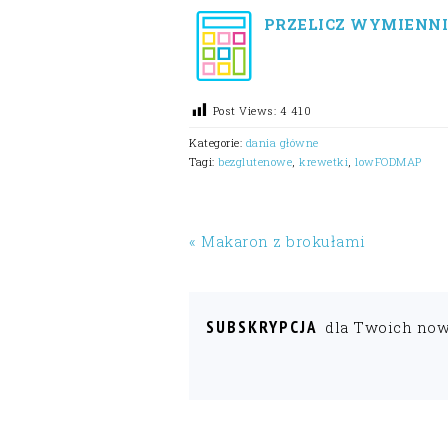
PRZELICZ WYMIENNI
Post Views:
4 410
Kategorie:
dania główne
Tagi:
bezglutenowe
,
krewetki
,
lowFODMAP
« Makaron z brokułami
SUBSKRYPCJA
dla Twoich no