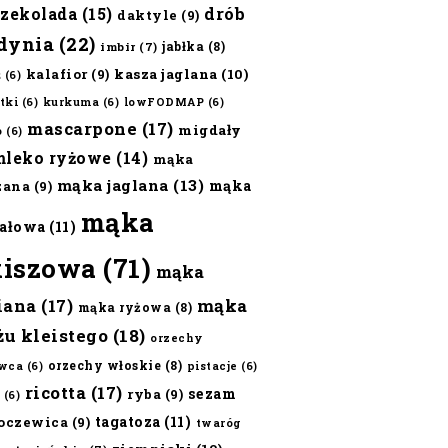
czekolada
(15)
drób
daktyle
(9)
dynia
(22)
jabłka
(8)
imbir
(7)
kalafior
(9)
kasza jaglana
(10)
ż
(6)
tki
(6)
kurkuma
(6)
lowFODMAP
(6)
mascarpone
(17)
migdały
o
(6)
mleko ryżowe
(14)
mąka
mąka jaglana
(13)
mąka
zana
(9)
mąka
ałowa
(11)
kiszowa
(71)
mąka
iana
(17)
mąka
mąka ryżowa
(8)
żu kleistego
(18)
orzechy
orzechy włoskie
(8)
wca
(6)
pistacje
(6)
ricotta
(17)
sezam
ryba
(9)
(6)
tagatoza
(11)
oczewica
(9)
twaróg