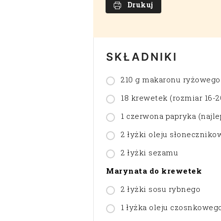
Drukuj
SKŁADNIKI
210 g makaronu ryżowego
18 krewetek (rozmiar 16-2
1 czerwona papryka (najle
2 łyżki oleju słonecznik
2 łyżki sezamu
Marynata do krewetek
2 łyżki sosu rybnego
1 łyżka oleju czosnkoweg