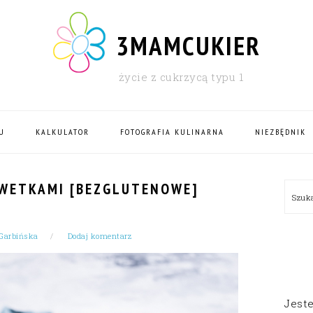
3MAMCUKIER
życie z cukrzycą typu 1
U
KALKULATOR
FOTOGRAFIA KULINARNA
NIEZBĘDNIK
PRI
EWETKAMI [BEZGLUTENOWE]
Szu
SID
Garbińska
Dodaj komentarz
Jest