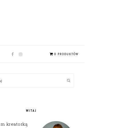
NAV
0 PRODUKTÓW
SOCIAL
MENU
MARY
kaj
EBAR
WITAJ
em kreatorką