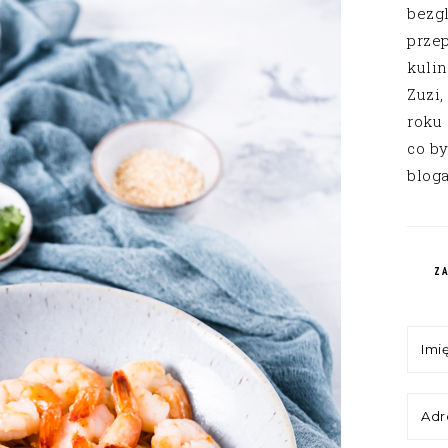
bezg
przep
kuli
Zuzi,
roku
co by
bloga
Z