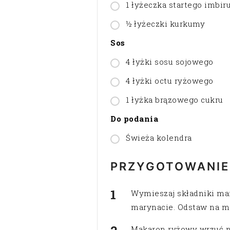
1 łyżeczka startego imbir
½ łyżeczki kurkumy
Sos
4 łyżki sosu sojowego
4 łyżki octu ryżowego
1 łyżka brązowego cukru
Do podania
Świeża kolendra
PRZYGOTOWANIE
Wymieszaj składniki mar
marynacie. Odstaw na mi
Makaron ryżowy wrzuć na