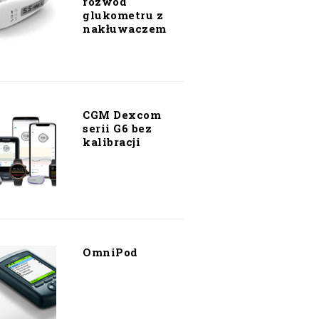
rozwód
glukometru z
nakłuwaczem
CGM Dexcom
serii G6 bez
kalibracji
OmniPod