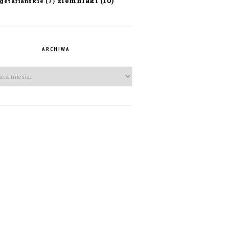
ziemniaki
(10)
getariańskie
(7)
ARCHIWA
iwa