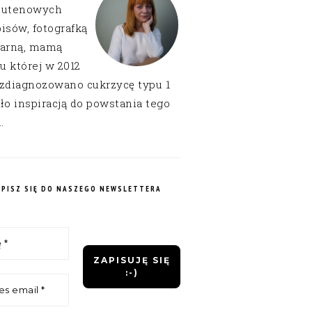
lutenowych
isów, fotografką
narną, mamą
 u której w 2012
 zdiagnozowano cukrzycę typu 1
ło inspiracją do powstania tego
.
APISZ SIĘ DO NASZEGO NEWSLETTERA