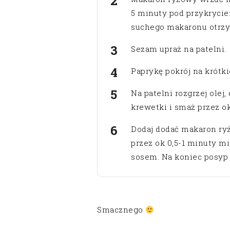
5 minuty pod przykryciem
suchego makaronu otrzy
Sezam upraż na patelni.
Paprykę pokrój na krótki
Na patelni rozgrzej olej,
krewetki i smaż przez ok
Dodaj dodać makaron ry
przez ok 0,5-1 minuty mi
sosem. Na koniec posyp
Smacznego