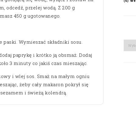
we
(6)
, odcedź, przelej wodą. Z 200 g
masz 450 g ugotowanego.
e paski. Wymieszać składniki sosu.
Arch
 dodaj paprykę i krótko ją obsmaż. Dodaj
oło 3 minuty co jakiś czas mieszając.
żowy i wlej sos. Smaż na małym ogniu
eszając, żeby cały makaron pokrył się
 sezamem i świeżą kolendrą.