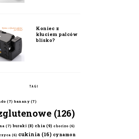
Koniec z
kłuciem palców
blisko?
TAGI
ado
(7)
banany
(7)
zglutenowe
(126)
chia
(9)
buraki
(8)
na
(7)
chorizo
(6)
cukinia
(16)
cynamon
erzyca
(6)