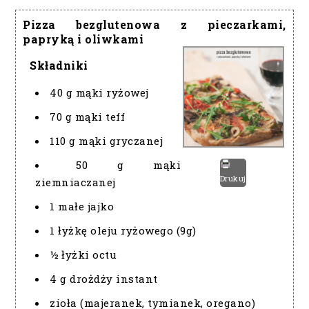
Pizza bezglutenowa z pieczarkami,
papryką i oliwkami
Składniki
40 g mąki ryżowej
70 g mąki teff
110 g mąki gryczanej
50 g mąki
Drukuj
ziemniaczanej
1 małe jajko
1 łyżkę oleju ryżowego (9g)
½ łyżki octu
4 g drożdży instant
zioła (majeranek, tymianek, oregano)