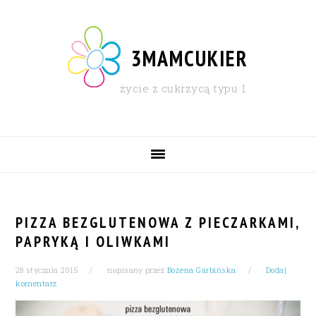
Skip
Skip
Skip
Skip
to
to
to
to
primary
content
primary
footer
3MAMCUKIER
navigation
sidebar
życie z cukrzycą typu 1
MAIN
NAVIGATION
PIZZA BEZGLUTENOWA Z PIECZARKAMI,
PAPRYKĄ I OLIWKAMI
28 stycznia 2015
napisany przez
Bożena Garbińska
Dodaj
komentarz