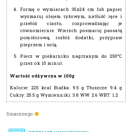
Formę o wymiarach 35x24 cm lub papier
wysmaruj olejem ryżowym, natłuść ręce i
przełóż ciasto, rozprowadzając je
równomiernie. Wierzch posmaruj passatą
pomidorową, rozłóż dodatki, przypraw
pieprzem i solą.
Piecz w piekarniku nagrzanym do 250°C
przez ok 10 minut.
Wartość odżywcza w 100g
Kalorie:
225 kcal
Białka:
9.5 g
Tłuszcze:
9.4 g
Cukry:
25.5 g
Wymienniki:
3.8
WW:
2.6
WBT:
1.2
Smacznego