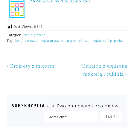
PRZELICZ WYMIENNIKI
Post Views:
6 341
Kategorie:
dania główne
Tagi:
bezglutenowe
,
mąka gryczana
,
mąka ryżowa
,
mąka teff
,
papryka
« Krokiety z mięsem
Makaron z wędzoną
makrelą i cukinią »
SUBSKRYPCJA
dla Twoich nowych przepisów