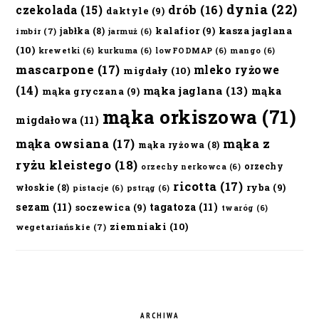
dynia
(22)
czekolada
(15)
drób
(16)
daktyle
(9)
kalafior
(9)
kasza jaglana
jabłka
(8)
imbir
(7)
jarmuż
(6)
(10)
krewetki
(6)
kurkuma
(6)
lowFODMAP
(6)
mango
(6)
mascarpone
(17)
mleko ryżowe
migdały
(10)
(14)
mąka jaglana
(13)
mąka
mąka gryczana
(9)
mąka orkiszowa
(71)
migdałowa
(11)
mąka owsiana
(17)
mąka z
mąka ryżowa
(8)
ryżu kleistego
(18)
orzechy
orzechy nerkowca
(6)
ricotta
(17)
ryba
(9)
włoskie
(8)
pistacje
(6)
pstrąg
(6)
sezam
(11)
tagatoza
(11)
soczewica
(9)
twaróg
(6)
ziemniaki
(10)
wegetariańskie
(7)
ARCHIWA