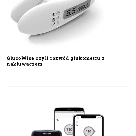
GlucoWise czyli rozwód glukometru z
nakłuwaczem