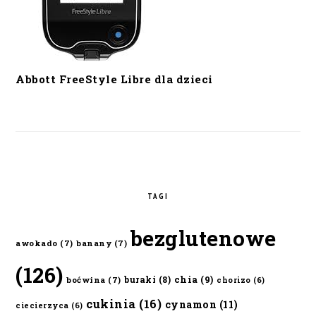
Abbott FreeStyle Libre dla dzieci
TAGI
bezglutenowe
awokado
(7)
banany
(7)
(126)
chia
(9)
buraki
(8)
boćwina
(7)
chorizo
(6)
cukinia
(16)
cynamon
(11)
ciecierzyca
(6)