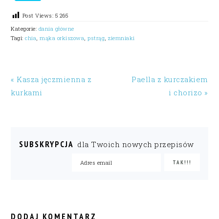
Post Views:
5 265
Kategorie:
dania główne
Tagi:
chia
,
mąka orkiszowa
,
pstrąg
,
ziemniaki
« Kasza jęczmienna z
Paella z kurczakiem
kurkami
i chorizo »
SUBSKRYPCJA
dla Twoich nowych przepisów
READER
INTERACTIONS
DODAJ KOMENTARZ