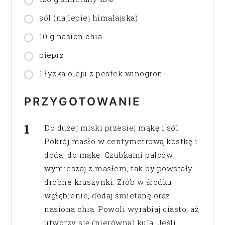
sól (najlepiej himalajska)
10 g nasion chia
pieprz
1 łyżka oleju z pestek winogron
PRZYGOTOWANIE
Do dużej miski przesiej mąkę i sól.
Pokrój masło w centymetrową kostkę i
dodaj do mąkę. Czubkami palców
wymieszaj z masłem, tak by powstały
drobne kruszynki. Zrób w środku
wgłębienie, dodaj śmietanę oraz
nasiona chia. Powoli wyrabiaj ciasto, aż
utworzy się (nierówna) kula. Jeśli