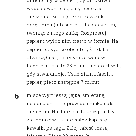
dnie formy widelcem, by umożliwić
wydostawanie się pary podczas
pieczenia. Zgnieć lekko kawałek
pergaminu (lub papieru do pieczenia),
tworząc z niego kulkę. Rozprostuj
papier i wyłóż nim ciasto w formie. Na
papier rozsyp fasolę lub ryż, tak by
utworzyła się pojedyncza warstwa.
Podpiekaj ciasto 25 minut lub do chwili,
gdy stwardnieje. Usuń ziarna fasoli i
papier, piecz następne 7 minut.
misce wymieszaj jajka, śmietanę,
nasiona chia i dopraw do smaku solą i
pieprzem. Na dnie ciasta ułóż plastry
ziemniaków, na nie nałóż kapustę i
kawałki pstrąga. Zalej całość masą