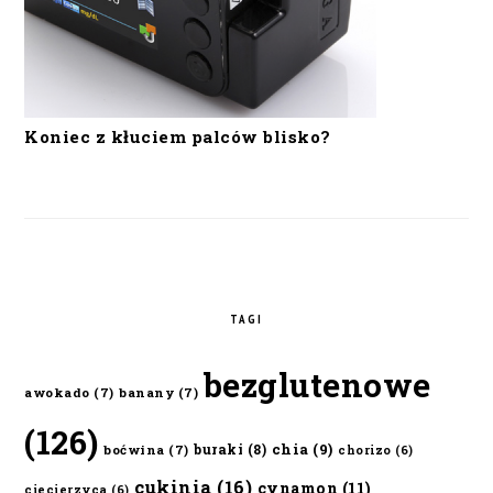
Koniec z kłuciem palców blisko?
TAGI
bezglutenowe
awokado
(7)
banany
(7)
(126)
chia
(9)
buraki
(8)
boćwina
(7)
chorizo
(6)
cukinia
(16)
cynamon
(11)
ciecierzyca
(6)