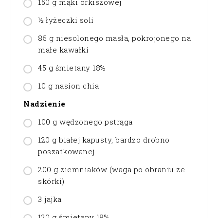
150 g mąki orkiszowej
½ łyżeczki soli
85 g niesolonego masła, pokrojonego na
małe kawałki
45 g śmietany 18%
10 g nasion chia
Nadzienie
100 g wędzonego pstrąga
120 g białej kapusty, bardzo drobno
poszatkowanej
200 g ziemniaków (waga po obraniu ze
skórki)
3 jajka
120 g śmietany 18%