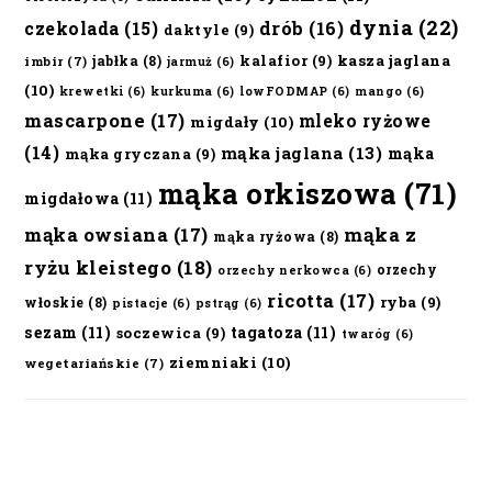
dynia
(22)
czekolada
(15)
drób
(16)
daktyle
(9)
kalafior
(9)
kasza jaglana
jabłka
(8)
imbir
(7)
jarmuż
(6)
(10)
krewetki
(6)
kurkuma
(6)
lowFODMAP
(6)
mango
(6)
mascarpone
(17)
mleko ryżowe
migdały
(10)
(14)
mąka jaglana
(13)
mąka
mąka gryczana
(9)
mąka orkiszowa
(71)
migdałowa
(11)
mąka owsiana
(17)
mąka z
mąka ryżowa
(8)
ryżu kleistego
(18)
orzechy
orzechy nerkowca
(6)
ricotta
(17)
ryba
(9)
włoskie
(8)
pistacje
(6)
pstrąg
(6)
sezam
(11)
tagatoza
(11)
soczewica
(9)
twaróg
(6)
ziemniaki
(10)
wegetariańskie
(7)