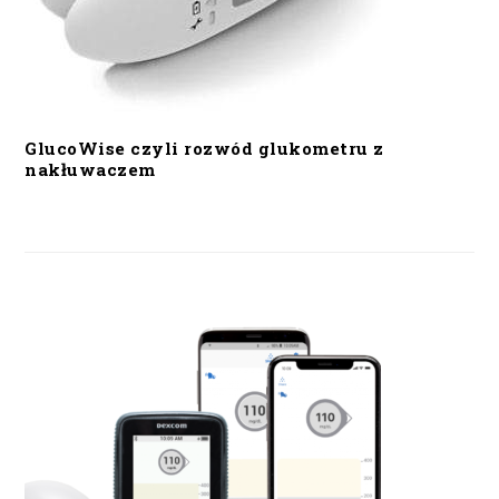
GlucoWise czyli rozwód glukometru z
nakłuwaczem