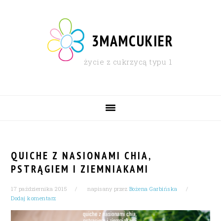
Skip
Skip
Skip
Skip
to
to
to
to
primary
content
primary
footer
3MAMCUKIER
navigation
sidebar
życie z cukrzycą typu 1
MAIN
NAVIGATION
QUICHE Z NASIONAMI CHIA,
PSTRĄGIEM I ZIEMNIAKAMI
17 października 2015
napisany przez
Bożena Garbińska
Dodaj komentarz