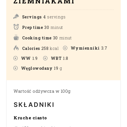
ZIEMNIAKAMI
Servings
4
servings
Prep time
30
minut
Cooking time
30
minut
Wymienniki
3.7
Calories
258
kcal
WW
1.9
WBT
1.8
Węglowodany
19
g
Wartość odżywcza w 100g
SKŁADNIKI
Kruche ciasto