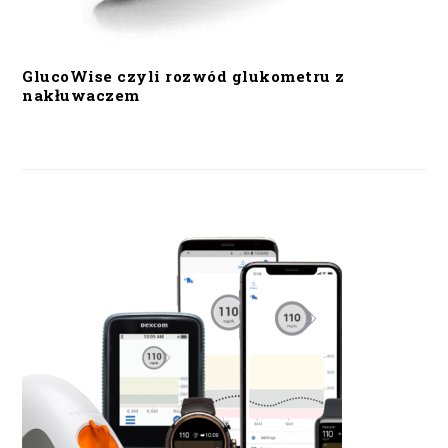
GlucoWise czyli rozwód glukometru z
nakłuwaczem