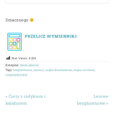
Smacznego
PRZELICZ WYMIENNIKI
Post Views:
6 239
Kategorie:
dania główne
Tagi:
bezglutenowe
,
jarmuż
,
mąka kasztanowa
,
mąka owsiana
,
wegetariańskie
« Curry z indykiem i
Leniwe
kalafiorem
bezglutenowe »