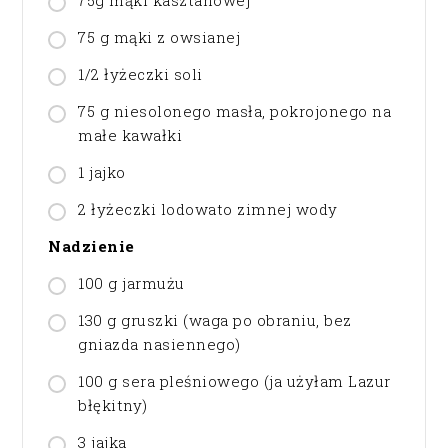
75g mąki kasztanowej
75 g mąki z owsianej
1/2 łyżeczki soli
75 g niesolonego masła, pokrojonego na
małe kawałki
1 jajko
2 łyżeczki lodowato zimnej wody
Nadzienie
100 g jarmużu
130 g gruszki (waga po obraniu, bez
gniazda nasiennego)
100 g sera pleśniowego (ja użyłam Lazur
błękitny)
3 jajka