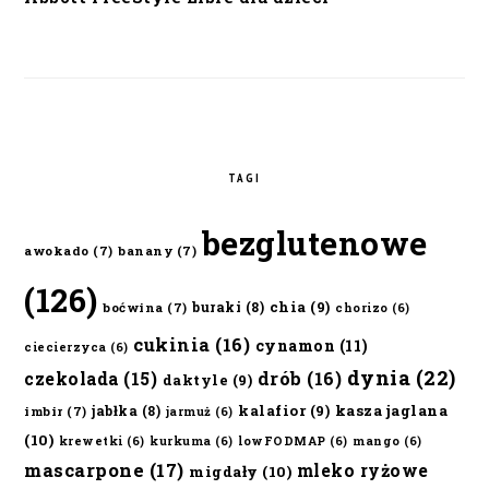
TAGI
bezglutenowe
awokado
(7)
banany
(7)
(126)
chia
(9)
buraki
(8)
boćwina
(7)
chorizo
(6)
cukinia
(16)
cynamon
(11)
ciecierzyca
(6)
dynia
(22)
czekolada
(15)
drób
(16)
daktyle
(9)
kalafior
(9)
kasza jaglana
jabłka
(8)
imbir
(7)
jarmuż
(6)
(10)
krewetki
(6)
kurkuma
(6)
lowFODMAP
(6)
mango
(6)
mascarpone
(17)
mleko ryżowe
migdały
(10)