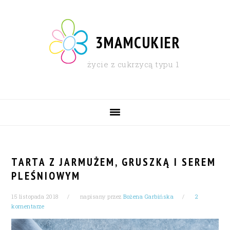
Skip
Skip
Skip
Skip
to
to
to
to
primary
content
primary
footer
3MAMCUKIER
navigation
sidebar
życie z cukrzycą typu 1
MAIN
NAVIGATION
TARTA Z JARMUŻEM, GRUSZKĄ I SEREM
PLEŚNIOWYM
15 listopada 2018
napisany przez
Bożena Garbińska
2
komentarze