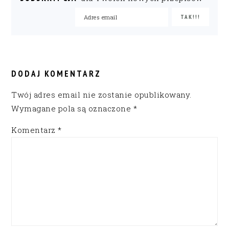
READER
INTERACTIONS
DODAJ KOMENTARZ
Twój adres email nie zostanie opublikowany.
Wymagane pola są oznaczone
*
Komentarz
*