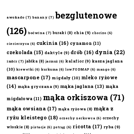
bezglutenowe
awokado
(7)
banany
(7)
(126)
chia
(9)
buraki
(8)
boćwina
(7)
chorizo
(6)
cukinia
(16)
cynamon
(11)
ciecierzyca
(6)
dynia
(22)
czekolada
(15)
drób
(16)
daktyle
(9)
kalafior
(9)
kasza jaglana
jabłka
(8)
imbir
(7)
jarmuż
(6)
(10)
krewetki
(6)
kurkuma
(6)
lowFODMAP
(6)
mango
(6)
mascarpone
(17)
mleko ryżowe
migdały
(10)
(14)
mąka jaglana
(13)
mąka
mąka gryczana
(9)
mąka orkiszowa
(71)
migdałowa
(11)
mąka owsiana
(17)
mąka z
mąka ryżowa
(8)
ryżu kleistego
(18)
orzechy
orzechy nerkowca
(6)
ricotta
(17)
ryba
(9)
włoskie
(8)
pistacje
(6)
pstrąg
(6)