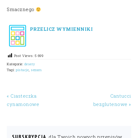
Smacznego
PRZELICZ WYMIENNIKI
Post Views:
5 699
Kategorie:
desery
Tagi:
pistacje
,
sezam
« Ciasteczka
Cantucci
cynamonowe
bezglutenowe »
SUBSKRYPCJA
dla Twoich nowych przepisów