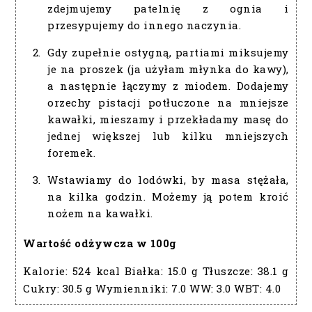
zdejmujemy patelnię z ognia i
przesypujemy do innego naczynia.
Gdy zupełnie ostygną, partiami miksujemy
je na proszek (ja użyłam młynka do kawy),
a następnie łączymy z miodem. Dodajemy
orzechy pistacji potłuczone na mniejsze
kawałki, mieszamy i przekładamy masę do
jednej większej lub kilku mniejszych
foremek.
Wstawiamy do lodówki, by masa stężała,
na kilka godzin. Możemy ją potem kroić
nożem na kawałki.
Wartość odżywcza w 100g
Kalorie:
524 kcal
Białka:
15.0 g
Tłuszcze:
38.1 g
Cukry:
30.5 g
Wymienniki:
7.0
WW:
3.0
WBT:
4.0