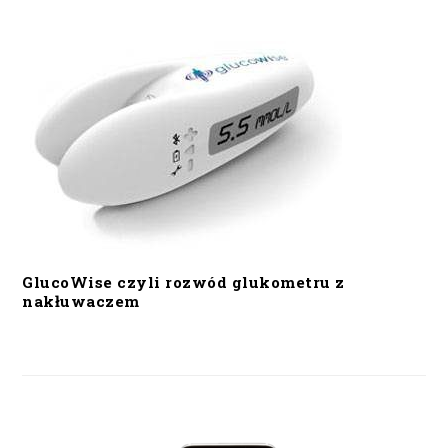
GlucoWise czyli rozwód glukometru z
nakłuwaczem