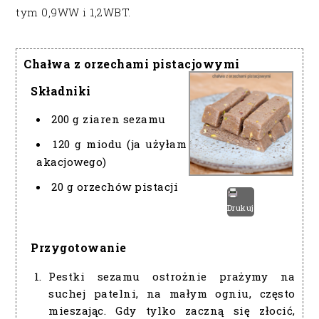
tym 0,9WW i 1,2WBT.
Chałwa z orzechami pistacjowymi
Składniki
200 g ziaren sezamu
120 g miodu (ja użyłam
akacjowego)
20 g orzechów pistacji
Drukuj
Przygotowanie
Pestki sezamu ostrożnie prażymy na
suchej patelni, na małym ogniu, często
mieszając. Gdy tylko zaczną się złocić,