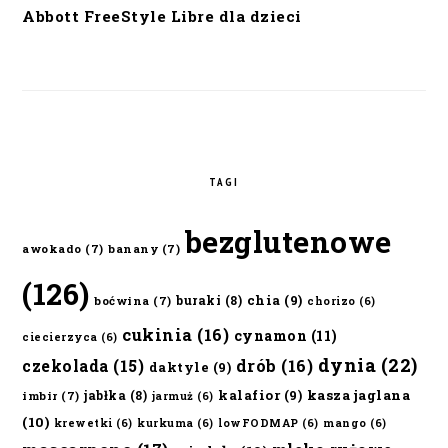
Abbott FreeStyle Libre dla dzieci
TAGI
bezglutenowe
awokado
(7)
banany
(7)
(126)
chia
(9)
buraki
(8)
boćwina
(7)
chorizo
(6)
cukinia
(16)
cynamon
(11)
ciecierzyca
(6)
dynia
(22)
czekolada
(15)
drób
(16)
daktyle
(9)
kalafior
(9)
kasza jaglana
jabłka
(8)
imbir
(7)
jarmuż
(6)
(10)
krewetki
(6)
kurkuma
(6)
lowFODMAP
(6)
mango
(6)