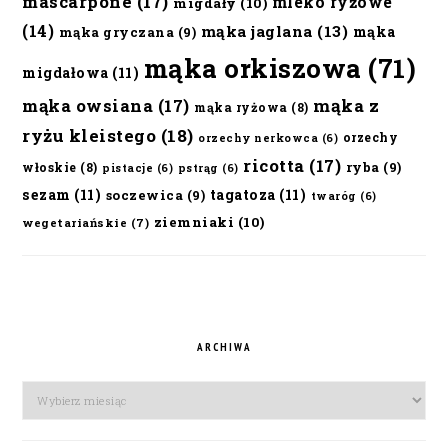
mascarpone
(17)
mleko ryżowe
migdały
(10)
(14)
mąka jaglana
(13)
mąka
mąka gryczana
(9)
mąka orkiszowa
(71)
migdałowa
(11)
mąka owsiana
(17)
mąka z
mąka ryżowa
(8)
ryżu kleistego
(18)
orzechy
orzechy nerkowca
(6)
ricotta
(17)
ryba
(9)
włoskie
(8)
pistacje
(6)
pstrąg
(6)
sezam
(11)
tagatoza
(11)
soczewica
(9)
twaróg
(6)
ziemniaki
(10)
wegetariańskie
(7)
ARCHIWA
Archiwa