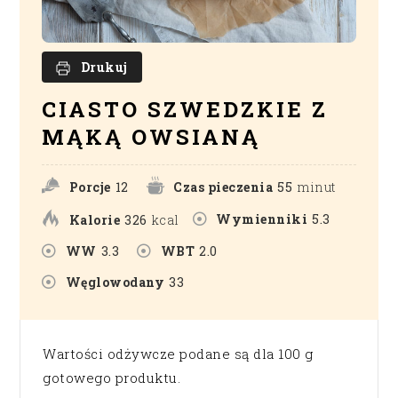
Drukuj
CIASTO SZWEDZKIE Z
MĄKĄ OWSIANĄ
Porcje
12
Czas pieczenia
55
minut
Wymienniki
5.3
Kalorie
326
kcal
WW
3.3
WBT
2.0
Węglowodany
33
Wartości odżywcze podane są dla 100 g
gotowego produktu.