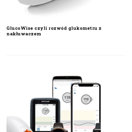
GlucoWise czyli rozwód glukometru z
nakłuwaczem