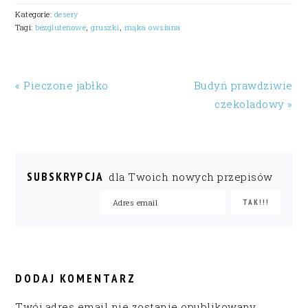
Kategorie:
desery
Tagi:
bezglutenowe
,
gruszki
,
mąka owsiana
« Pieczone jabłko
Budyń prawdziwie
czekoladowy »
SUBSKRYPCJA
dla Twoich nowych przepisów
READER
INTERACTIONS
DODAJ KOMENTARZ
Twój adres email nie zostanie opublikowany.