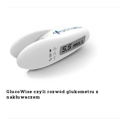
GlucoWise czyli rozwód glukometru z
nakłuwaczem