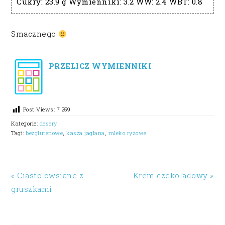
Cukry:
23.9 g
Wymienniki:
3.2
WW:
2.4
WBT:
0.8
Smacznego
PRZELICZ WYMIENNIKI
Post Views:
7 259
Kategorie:
desery
Tagi:
bezglutenowe
,
kasza jaglana
,
mleko ryżowe
« Ciasto owsiane z
Krem czekoladowy »
gruszkami