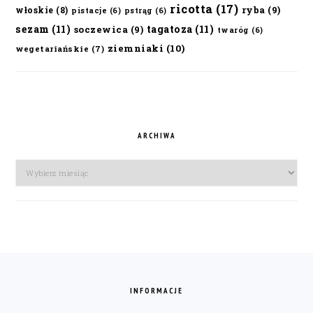
ricotta
(17)
ryba
(9)
włoskie
(8)
pistacje
(6)
pstrąg
(6)
sezam
(11)
tagatoza
(11)
soczewica
(9)
twaróg
(6)
ziemniaki
(10)
wegetariańskie
(7)
ARCHIWA
Archiwa
FOOTER
INFORMACJE