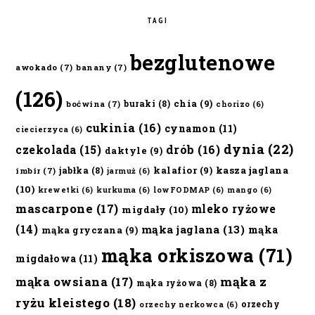
TAGI
bezglutenowe
awokado
(7)
banany
(7)
(126)
chia
(9)
buraki
(8)
boćwina
(7)
chorizo
(6)
cukinia
(16)
cynamon
(11)
ciecierzyca
(6)
dynia
(22)
czekolada
(15)
drób
(16)
daktyle
(9)
kalafior
(9)
kasza jaglana
jabłka
(8)
imbir
(7)
jarmuż
(6)
(10)
krewetki
(6)
kurkuma
(6)
lowFODMAP
(6)
mango
(6)
mascarpone
(17)
mleko ryżowe
migdały
(10)
(14)
mąka jaglana
(13)
mąka
mąka gryczana
(9)
mąka orkiszowa
(71)
migdałowa
(11)
mąka owsiana
(17)
mąka z
mąka ryżowa
(8)
ryżu kleistego
(18)
orzechy
orzechy nerkowca
(6)