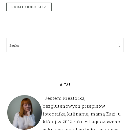
PRIMARY
SIDEBAR
Szukaj
WITAJ
Jestem kreatorką
bezglutenowych przepisów,
fotografką kulinarną, mamą Zuzi, u
której w 2012 roku zdiagnozowano
cukrzycę typu 1 co było inspiracją