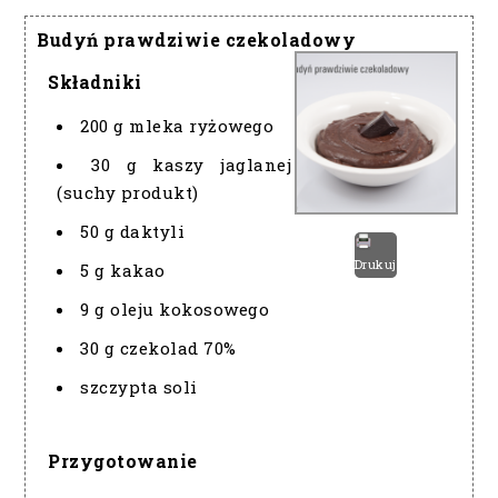
Budyń prawdziwie czekoladowy
Składniki
200 g mleka ryżowego
30 g kaszy jaglanej
(suchy produkt)
50 g daktyli
Drukuj
5 g kakao
9 g oleju kokosowego
30 g czekolad 70%
szczypta soli
Przygotowanie