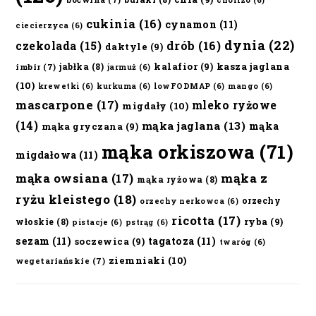
cukinia
(16)
cynamon
(11)
ciecierzyca
(6)
dynia
(22)
czekolada
(15)
drób
(16)
daktyle
(9)
kalafior
(9)
kasza jaglana
jabłka
(8)
imbir
(7)
jarmuż
(6)
(10)
krewetki
(6)
kurkuma
(6)
lowFODMAP
(6)
mango
(6)
mascarpone
(17)
mleko ryżowe
migdały
(10)
(14)
mąka jaglana
(13)
mąka
mąka gryczana
(9)
mąka orkiszowa
(71)
migdałowa
(11)
mąka owsiana
(17)
mąka z
mąka ryżowa
(8)
ryżu kleistego
(18)
orzechy
orzechy nerkowca
(6)
ricotta
(17)
ryba
(9)
włoskie
(8)
pistacje
(6)
pstrąg
(6)
sezam
(11)
tagatoza
(11)
soczewica
(9)
twaróg
(6)
ziemniaki
(10)
wegetariańskie
(7)