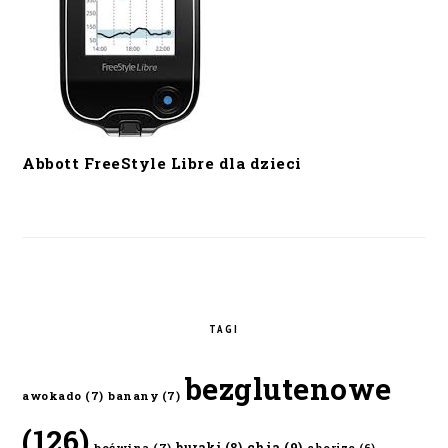
Abbott FreeStyle Libre dla dzieci
TAGI
bezglutenowe
awokado
(7)
banany
(7)
(126)
chia
(9)
buraki
(8)
boćwina
(7)
chorizo
(6)