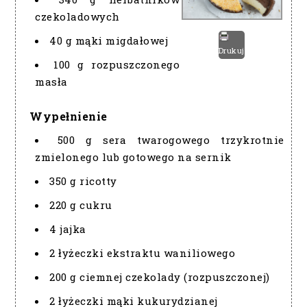
czekoladowych
40 g mąki migdałowej
Drukuj
100 g rozpuszczonego
masła
Wypełnienie
500 g sera twarogowego trzykrotnie
zmielonego lub gotowego na sernik
350 g ricotty
220 g cukru
4 jajka
2 łyżeczki ekstraktu waniliowego
200 g ciemnej czekolady (rozpuszczonej)
2 łyżeczki mąki kukurydzianej