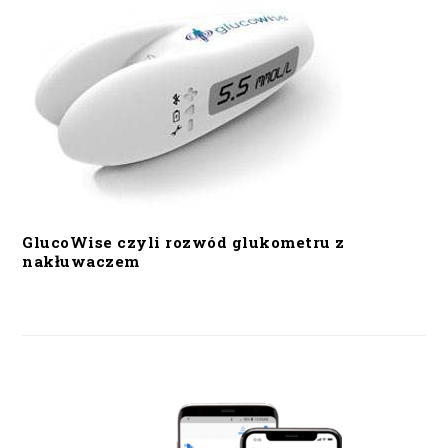
GlucoWise czyli rozwód glukometru z
nakłuwaczem