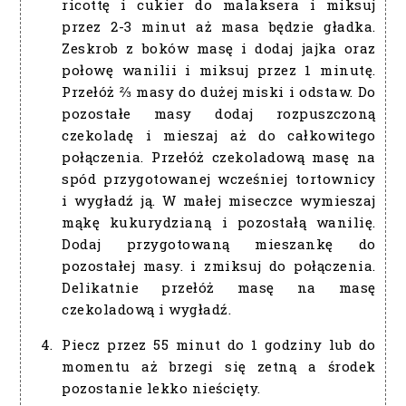
ricottę i cukier do malaksera i miksuj
przez 2-3 minut aż masa będzie gładka.
Zeskrob z boków masę i dodaj jajka oraz
połowę wanilii i miksuj przez 1 minutę.
Przełóż ⅔ masy do dużej miski i odstaw. Do
pozostałe masy dodaj rozpuszczoną
czekoladę i mieszaj aż do całkowitego
połączenia. Przełóż czekoladową masę na
spód przygotowanej wcześniej tortownicy
i wygładź ją. W małej miseczce wymieszaj
mąkę kukurydzianą i pozostałą wanilię.
Dodaj przygotowaną mieszankę do
pozostałej masy. i zmiksuj do połączenia.
Delikatnie przełóż masę na masę
czekoladową i wygładź.
Piecz przez 55 minut do 1 godziny lub do
momentu aż brzegi się zetną a środek
pozostanie lekko nieścięty.