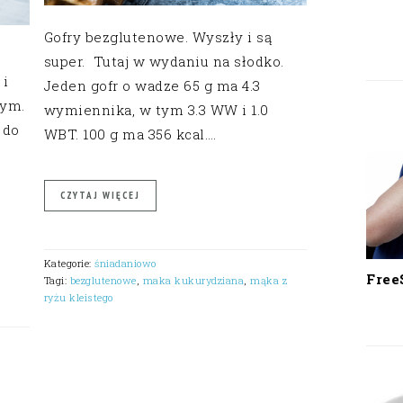
Gofry bezglutenowe. Wyszły i są
super. Tutaj w wydaniu na słodko.
 i
Jeden gofr o wadze 65 g ma 4.3
nym.
wymiennika, w tym 3.3 WW i 1.0
 do
WBT. 100 g ma 356 kcal….
CZYTAJ WIĘCEJ
Kategorie:
śniadaniowo
Free
Tagi:
bezglutenowe
,
maka kukurydziana
,
mąka z
ryżu kleistego