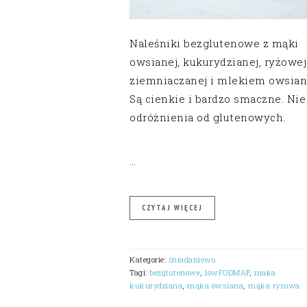
Naleśniki bezglutenowe z mąki
owsianej, kukurydzianej, ryżowej
ziemniaczanej i mlekiem owsia
Są cienkie i bardzo smaczne. Nie
odróżnienia od glutenowych.
…
CZYTAJ WIĘCEJ
Kategorie:
śniadaniowo
Tagi:
bezglutenowe
,
lowFODMAP
,
maka
kukurydziana
,
mąka owsiana
,
mąka ryżowa