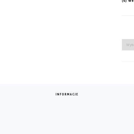
we
(6)
Arch
INFORMACJE