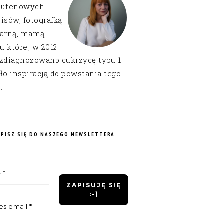
lutenowych
isów, fotografką
narną, mamą
 u której w 2012
 zdiagnozowano cukrzycę typu 1
ło inspiracją do powstania tego
.
APISZ SIĘ DO NASZEGO NEWSLETTERA