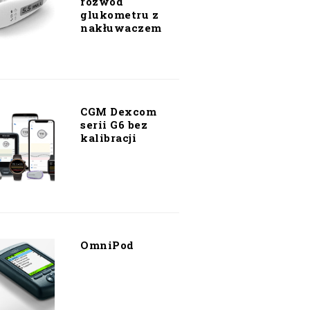
rozwód
glukometru z
nakłuwaczem
CGM Dexcom
serii G6 bez
kalibracji
OmniPod