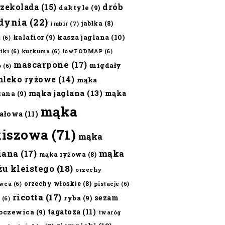
czekolada
(15)
drób
daktyle
(9)
dynia
(22)
jabłka
(8)
imbir
(7)
kalafior
(9)
kasza jaglana
(10)
ż
(6)
tki
(6)
kurkuma
(6)
lowFODMAP
(6)
mascarpone
(17)
migdały
o
(6)
mleko ryżowe
(14)
mąka
mąka jaglana
(13)
mąka
zana
(9)
mąka
ałowa
(11)
kiszowa
(71)
mąka
iana
(17)
mąka
mąka ryżowa
(8)
żu kleistego
(18)
orzechy
orzechy włoskie
(8)
wca
(6)
pistacje
(6)
ricotta
(17)
sezam
ryba
(9)
(6)
tagatoza
(11)
oczewica
(9)
twaróg