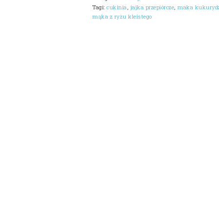
Tagi:
cukinia
,
jajka przepiórcze
,
maka kukuryd
mąka z ryżu kleistego