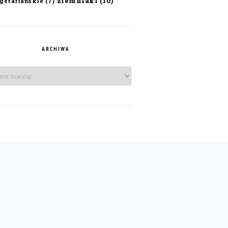
ziemniaki
(10)
getariańskie
(7)
ARCHIWA
iwa