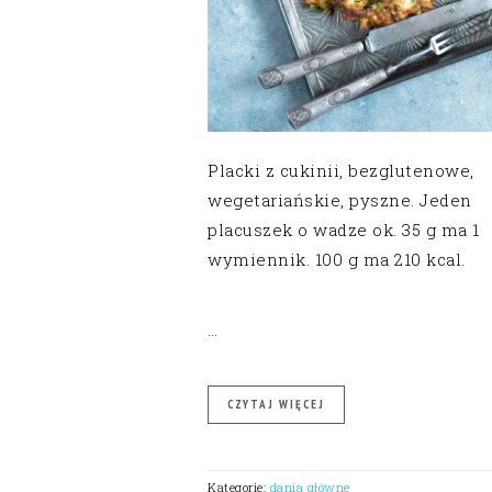
Placki z cukinii, bezglutenowe,
wegetariańskie, pyszne. Jeden
placuszek o wadze ok. 35 g ma 1
wymiennik. 100 g ma 210 kcal.
…
CZYTAJ WIĘCEJ
Kategorie:
dania główne