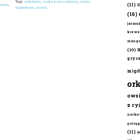
Tagi:
czekolada
,
maka kukurydziana
,
mąka
(11)
ziana
,
migdałowa
,
ricotta
(16)
jarmu
krewe
mang
(10)
gryc
migd
or
ows
z ry
nerko
pstrąg
(11)
s