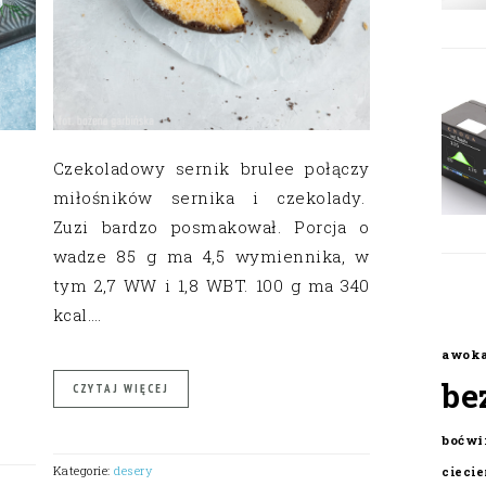
Czekoladowy sernik brulee połączy
miłośników sernika i czekolady.
Zuzi bardzo posmakował. Porcja o
wadze 85 g ma 4,5 wymiennika, w
tym 2,7 WW i 1,8 WBT. 100 g ma 340
kcal….
awok
be
CZYTAJ WIĘCEJ
boćwi
Kategorie:
desery
cieci