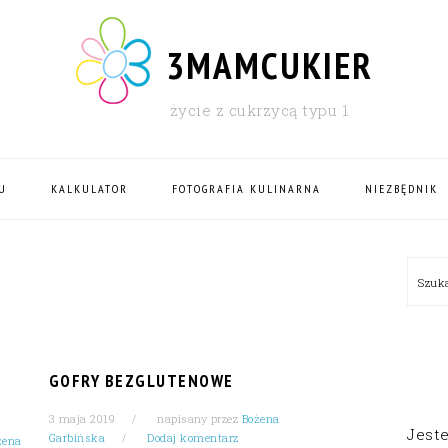
3MAMCUKIER
życie z cukrzycą typu 1
U
KALKULATOR
FOTOGRAFIA KULINARNA
NIEZBĘDNIK
PRI
Szu
SID
GOFRY BEZGLUTENOWE
3 maja 2019
napisany przez
Bożena
Jest
Garbińska
Dodaj komentarz
żena