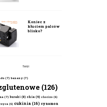
Koniec z
kłuciem palców
blisko?
TAGI
ado
(7)
banany
(7)
zglutenowe
(126)
chia
(9)
buraki
(8)
na
(7)
chorizo
(6)
cukinia
(16)
cynamon
erzyca
(6)