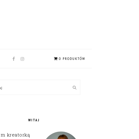
NAV
0 PRODUKTÓW
SOCIAL
MENU
MARY
kaj
EBAR
WITAJ
em kreatorką