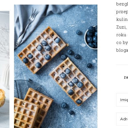
bezg
przep
kuli
Zuzi,
roku
co by
bloga
Z