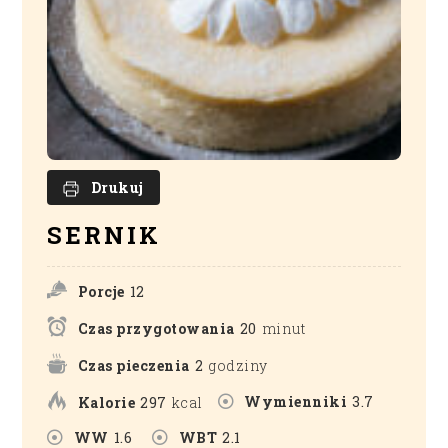
Drukuj
SERNIK
Porcje
12
Czas przygotowania
20
minut
Czas pieczenia
2
godziny
Wymienniki
3.7
Kalorie
297
kcal
WW
1.6
WBT
2.1