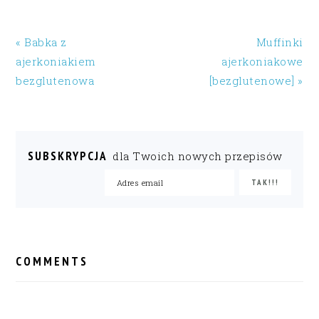
« Babka z
Muffinki
ajerkoniakiem
ajerkoniakowe
bezglutenowa
[bezglutenowe] »
SUBSKRYPCJA
dla Twoich nowych przepisów
READER
INTERACTIONS
COMMENTS