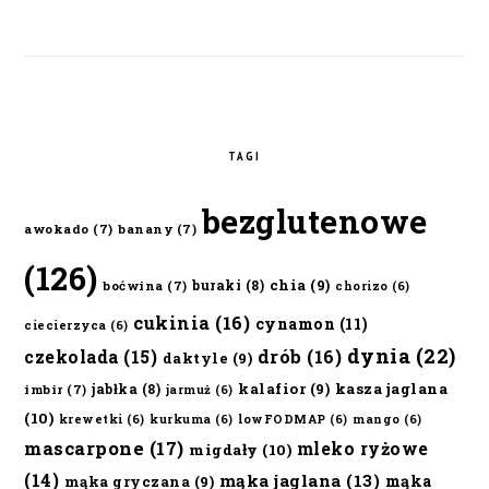
TAGI
bezglutenowe
awokado
(7)
banany
(7)
(126)
chia
(9)
buraki
(8)
boćwina
(7)
chorizo
(6)
cukinia
(16)
cynamon
(11)
ciecierzyca
(6)
dynia
(22)
czekolada
(15)
drób
(16)
daktyle
(9)
kalafior
(9)
kasza jaglana
jabłka
(8)
imbir
(7)
jarmuż
(6)
(10)
krewetki
(6)
kurkuma
(6)
lowFODMAP
(6)
mango
(6)
mascarpone
(17)
mleko ryżowe
migdały
(10)
(14)
mąka jaglana
(13)
mąka
mąka gryczana
(9)