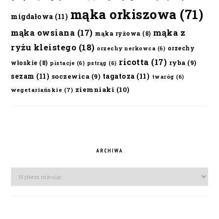
mąka orkiszowa
(71)
migdałowa
(11)
mąka owsiana
(17)
mąka z
mąka ryżowa
(8)
ryżu kleistego
(18)
orzechy
orzechy nerkowca
(6)
ricotta
(17)
ryba
(9)
włoskie
(8)
pistacje
(6)
pstrąg
(6)
sezam
(11)
tagatoza
(11)
soczewica
(9)
twaróg
(6)
ziemniaki
(10)
wegetariańskie
(7)
ARCHIWA
Archiwa