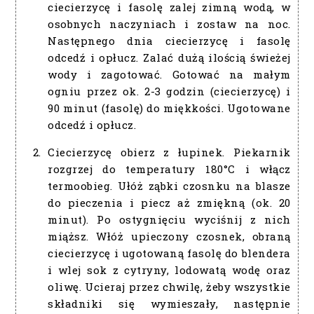
ciecierzycę i fasolę zalej zimną wodą, w
osobnych naczyniach i zostaw na noc.
Następnego dnia ciecierzycę i fasolę
odcedź i opłucz. Zalać dużą ilością świeżej
wody i zagotować. Gotować na małym
ogniu przez ok. 2-3 godzin (ciecierzycę) i
90 minut (fasolę) do miękkości. Ugotowane
odcedź i opłucz.
Ciecierzycę obierz z łupinek. Piekarnik
rozgrzej do temperatury 180°C i włącz
termoobieg. Ułóż ząbki czosnku na blasze
do pieczenia i piecz aż zmiękną (ok. 20
minut). Po ostygnięciu wyciśnij z nich
miąższ. Włóż upieczony czosnek, obraną
ciecierzycę i ugotowaną fasolę do blendera
i wlej sok z cytryny, lodowatą wodę oraz
oliwę. Ucieraj przez chwilę, żeby wszystkie
składniki się wymieszały, następnie