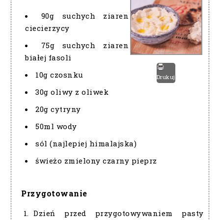
90g suchych ziaren
ciecierzycy
75g suchych ziaren
białej fasoli
10g czosnku
Drukuj
30g oliwy z oliwek
20g cytryny
50ml wody
sól (najlepiej himalajska)
świeżo zmielony czarny pieprz
Przygotowanie
Dzień przed przygotowywaniem pasty