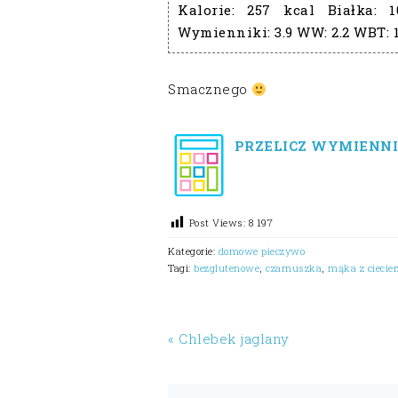
Kalorie:
257 kcal
Białka:
1
Wymienniki:
3.9
WW:
2.2
WBT:
Smacznego
PRZELICZ WYMIENNI
Post Views:
8 197
Kategorie:
domowe pieczywo
Tagi:
bezglutenowe
,
czarnuszka
,
mąka z ciecie
« Chlebek jaglany