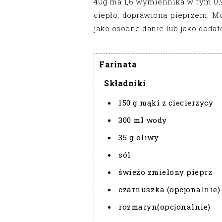
40g ma 1,6 wymiennika w tym 0,
ciepło, doprawiona pieprzem. Mo
jako osobne danie lub jako dodat
Farinata
Składniki
150 g mąki z ciecierzycy
300 ml wody
35 g oliwy
sól
świeżo zmielony pieprz
czarnuszka (opcjonalnie)
rozmaryn(opcjonalnie)