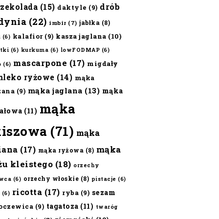
czekolada
(15)
drób
daktyle
(9)
dynia
(22)
jabłka
(8)
imbir
(7)
kalafior
(9)
kasza jaglana
(10)
ż
(6)
tki
(6)
kurkuma
(6)
lowFODMAP
(6)
mascarpone
(17)
migdały
o
(6)
mleko ryżowe
(14)
mąka
mąka jaglana
(13)
mąka
zana
(9)
mąka
ałowa
(11)
kiszowa
(71)
mąka
iana
(17)
mąka
mąka ryżowa
(8)
żu kleistego
(18)
orzechy
orzechy włoskie
(8)
wca
(6)
pistacje
(6)
ricotta
(17)
sezam
ryba
(9)
(6)
tagatoza
(11)
oczewica
(9)
twaróg