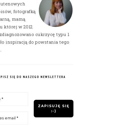
lutenowych
isów, fotografką
narną, mamą
 u której w 2012
 zdiagnozowano cukrzycę typu 1
ło inspiracją do powstania tego
.
APISZ SIĘ DO NASZEGO NEWSLETTERA