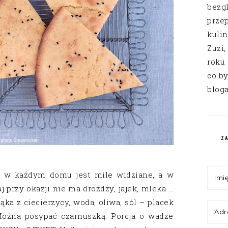
bezg
przep
kuli
Zuzi,
roku
co by
bloga
Z
 w każdym domu jest mile widziane, a w
 przy okazji nie ma drożdży, jajek, mleka …
ąka z ciecierzycy, woda, oliwa, sól – placek
 Można posypać czarnuszką. Porcja o wadze