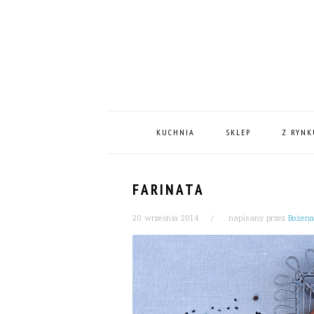
Skip
Skip
Skip
Skip
to
to
to
to
primary
content
primary
footer
navigation
sidebar
MAIN
NAVIGATION
KUCHNIA
SKLEP
Z RYNK
FARINATA
20 września 2014
napisany przez
Bożena