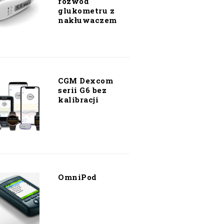
rozwód
glukometru z
nakłuwaczem
CGM Dexcom
serii G6 bez
kalibracji
OmniPod