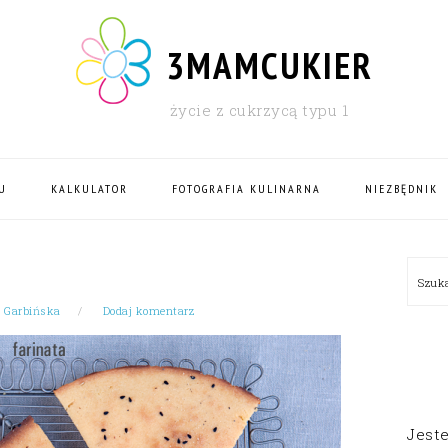
3MAMCUKIER
życie z cukrzycą typu 1
U
KALKULATOR
FOTOGRAFIA KULINARNA
NIEZBĘDNIK
PRI
Szu
SID
 Garbińska
Dodaj komentarz
Jest