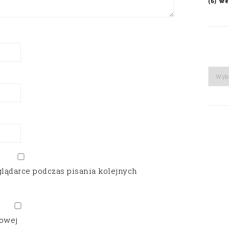
we
(6)
Arch
glądarce podczas pisania kolejnych
gowej