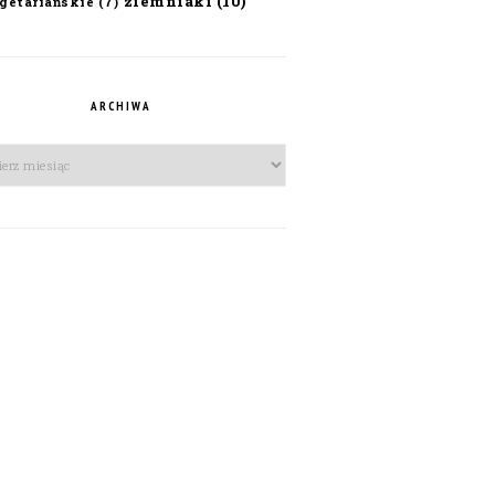
ziemniaki
(10)
getariańskie
(7)
ARCHIWA
iwa