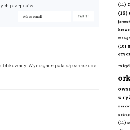
(11)
wych przepisów
(16)
jarmu
krewe
mang
(10)
gryc
publikowany.
Wymagane pola są oznaczone
migd
or
ows
z ry
nerko
pstrąg
(11)
s