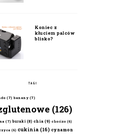
Koniec z
kłuciem palców
blisko?
TAGI
ado
(7)
banany
(7)
zglutenowe
(126)
chia
(9)
buraki
(8)
na
(7)
chorizo
(6)
cukinia
(16)
cynamon
erzyca
(6)