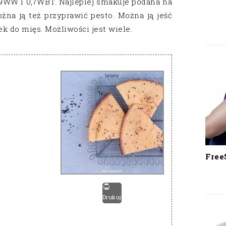
9WW i 0,7WBT. Najlepiej smakuje podana na
żna ją też przyprawić pesto. Można ją jeść
ek do mięs. Możliwości jest wiele.
Free
Drukuj