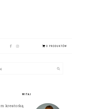
NAV
0 PRODUKTÓW
SOCIAL
MENU
MARY
kaj
EBAR
WITAJ
em kreatorką