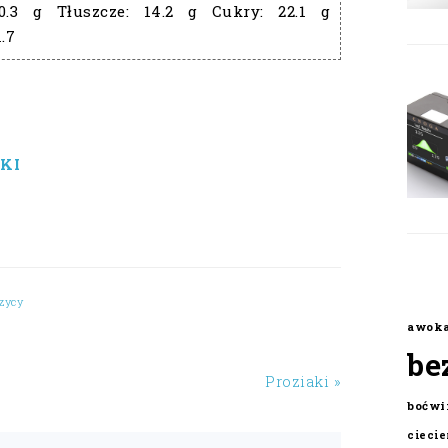
0.3 g
Tłuszcze:
14.2 g
Cukry:
22.1 g
1.7
KI
rzycy
awok
be
Proziaki »
boćwi
cieci