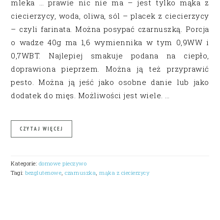
mleka … prawie nic nie ma – jest tylko mąka z
ciecierzycy, woda, oliwa, sól – placek z ciecierzycy
– czyli farinata. Można posypać czarnuszką. Porcja
o wadze 40g ma 1,6 wymiennika w tym 0,9WW i
0,7WBT. Najlepiej smakuje podana na ciepło,
doprawiona pieprzem. Można ją też przyprawić
pesto. Można ją jeść jako osobne danie lub jako
dodatek do mięs. Możliwości jest wiele. …
CZYTAJ WIĘCEJ
Kategorie:
domowe pieczywo
Tagi:
bezglutenowe
,
czarnuszka
,
mąka z ciecierzycy