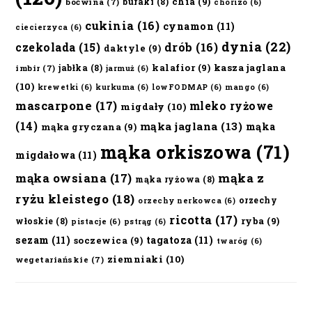
chia
(9)
buraki
(8)
boćwina
(7)
chorizo
(6)
cukinia
(16)
cynamon
(11)
ciecierzyca
(6)
dynia
(22)
czekolada
(15)
drób
(16)
daktyle
(9)
kalafior
(9)
kasza jaglana
jabłka
(8)
imbir
(7)
jarmuż
(6)
(10)
krewetki
(6)
kurkuma
(6)
lowFODMAP
(6)
mango
(6)
mascarpone
(17)
mleko ryżowe
migdały
(10)
(14)
mąka jaglana
(13)
mąka
mąka gryczana
(9)
mąka orkiszowa
(71)
migdałowa
(11)
mąka owsiana
(17)
mąka z
mąka ryżowa
(8)
ryżu kleistego
(18)
orzechy
orzechy nerkowca
(6)
ricotta
(17)
ryba
(9)
włoskie
(8)
pistacje
(6)
pstrąg
(6)
sezam
(11)
tagatoza
(11)
soczewica
(9)
twaróg
(6)
ziemniaki
(10)
wegetariańskie
(7)