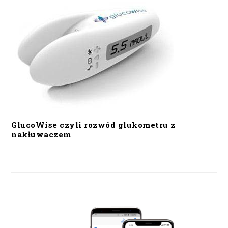
GlucoWise czyli rozwód glukometru z
nakłuwaczem