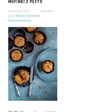
MUFINKI Z PESTO
18 czerwca 2014
napisany
przez
Bożena Garbińska
Dodaj komentarz