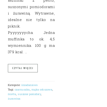
Muffinki z pesto,
suszonymi pomiodorami
i żurawiną. Wytrawne,
idealne nie tylko na
piknik.
Pyyyyyyycha. Jedna
muffinka to ok. 4,5
wymiennika. 100 g ma
379 kcal. …
CZYTAJ WIĘCEJ
Kategorie:
śniadaniowo
Tagi:
czarnuszka
,
mąka orkszowa
,
ricotta
,
suszone pomidory
,
żurawina