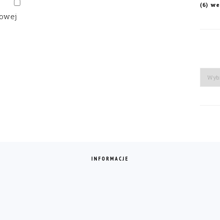
we
(6)
gowej
Arch
INFORMACJE