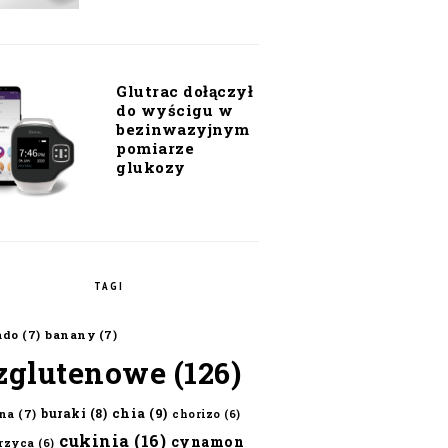
Glutrac dołączył
do wyścigu w
bezinwazyjnym
pomiarze
glukozy
TAGI
ado
(7)
banany
(7)
zglutenowe
(126)
chia
(9)
buraki
(8)
na
(7)
chorizo
(6)
cukinia
(16)
cynamon
erzyca
(6)