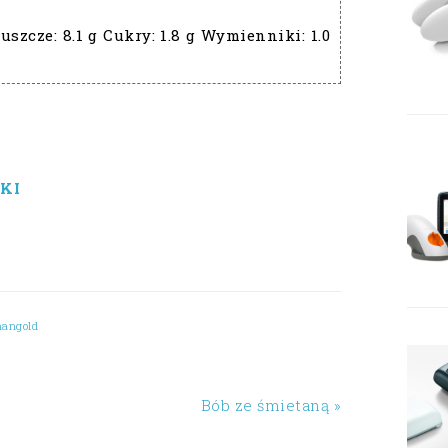
uszcze:
8.1 g
Cukry:
1.8 g
Wymienniki:
1.0
KI
angold
Bób ze śmietaną »