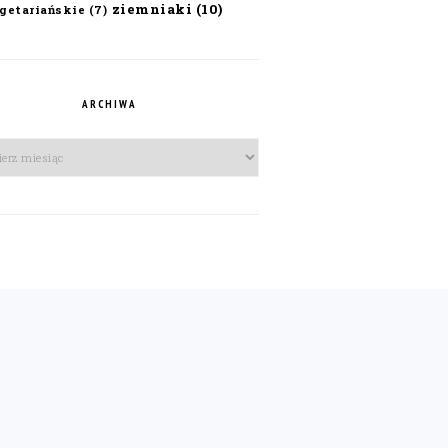
ziemniaki
(10)
getariańskie
(7)
ARCHIWA
iwa