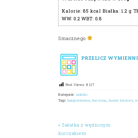
Kalorie:
85 kcal
Białka:
1.2 g
Tł
WW:
0.2
WBT:
0.8
Smacznego
PRZELICZ WYMIENNI
Post Views:
8 117
Kategorie:
sałatki
Tagi:
bezglutenowe
,
boćwina
,
burak liściowy
,
m
« Sałatka z wędzonym
kurczakiem