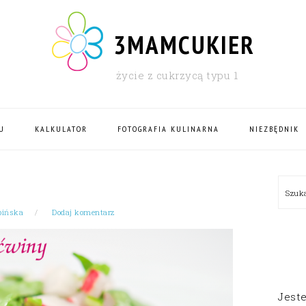
3MAMCUKIER
życie z cukrzycą typu 1
U
KALKULATOR
FOTOGRAFIA KULINARNA
NIEZBĘDNIK
PRI
Szu
SID
bińska
Dodaj komentarz
Jest