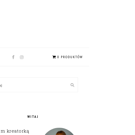
NAV
0 PRODUKTÓW
SOCIAL
MENU
MARY
kaj
EBAR
WITAJ
em kreatorką