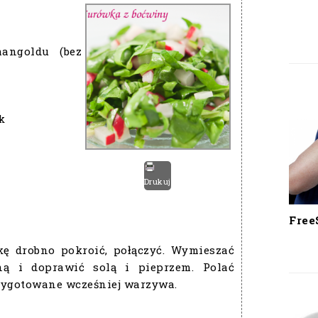
angoldu (bez
k
Drukuj
Free
kę drobno pokroić, połączyć. Wymieszać
ną i doprawić solą i pieprzem. Polać
ygotowane wcześniej warzywa.