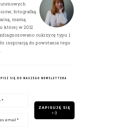
lutenowych
isów, fotografką
narną, mamą
 u której w 2012
 zdiagnozowano cukrzycę typu 1
ło inspiracją do powstania tego
.
APISZ SIĘ DO NASZEGO NEWSLETTERA