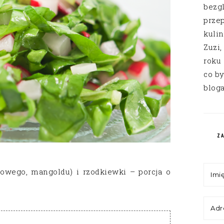
bezg
przep
kuli
Zuzi,
roku
co by
bloga
Z
iowego, mangoldu) i rzodkiewki – porcja o