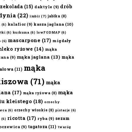
czekolada
(15)
drób
daktyle
(9)
dynia
(22)
jabłka
(8)
imbir
(7)
kalafior
(9)
kasza jaglana
(10)
ż
(6)
tki
(6)
kurkuma
(6)
lowFODMAP
(6)
mascarpone
(17)
migdały
o
(6)
mleko ryżowe
(14)
mąka
mąka jaglana
(13)
mąka
zana
(9)
mąka
ałowa
(11)
kiszowa
(71)
mąka
iana
(17)
mąka
mąka ryżowa
(8)
żu kleistego
(18)
orzechy
orzechy włoskie
(8)
wca
(6)
pistacje
(6)
ricotta
(17)
sezam
ryba
(9)
(6)
tagatoza
(11)
oczewica
(9)
twaróg