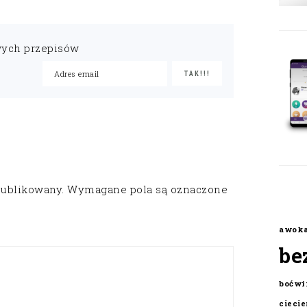
wych przepisów
publikowany.
Wymagane pola są oznaczone
awok
be
boćwi
cieci