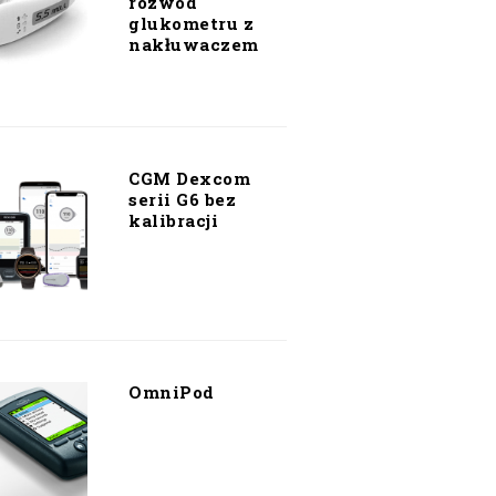
rozwód
glukometru z
nakłuwaczem
CGM Dexcom
serii G6 bez
kalibracji
OmniPod