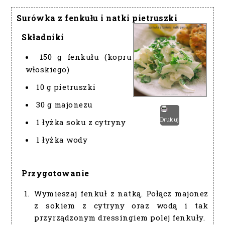
Surówka z fenkułu i natki pietruszki
Składniki
150 g fenkułu (kopru
włoskiego)
10 g pietruszki
30 g majonezu
Drukuj
1 łyżka soku z cytryny
1 łyżka wody
Przygotowanie
Wymieszaj fenkuł z natką. Połącz majonez
z sokiem z cytryny oraz wodą i tak
przyrządzonym dressingiem polej fenkuły.