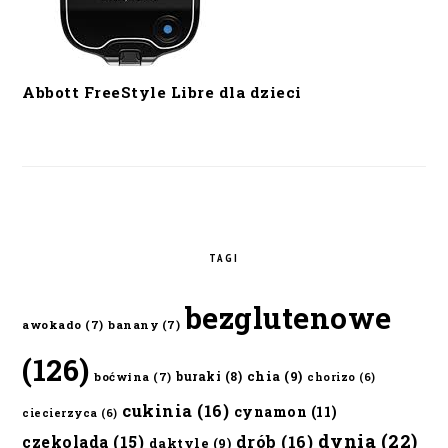
Abbott FreeStyle Libre dla dzieci
TAGI
bezglutenowe
awokado
(7)
banany
(7)
(126)
chia
(9)
buraki
(8)
boćwina
(7)
chorizo
(6)
cukinia
(16)
cynamon
(11)
ciecierzyca
(6)
dynia
(22)
czekolada
(15)
drób
(16)
daktyle
(9)