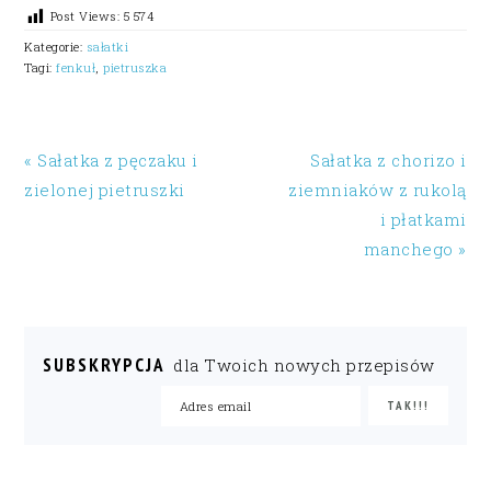
Post Views:
5 574
Kategorie:
sałatki
Tagi:
fenkuł
,
pietruszka
« Sałatka z pęczaku i
Sałatka z chorizo i
zielonej pietruszki
ziemniaków z rukolą
i płatkami
manchego »
SUBSKRYPCJA
dla Twoich nowych przepisów