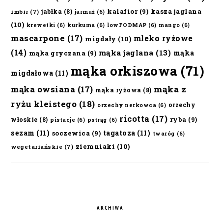
kalafior
(9)
kasza jaglana
jabłka
(8)
imbir
(7)
jarmuż
(6)
(10)
krewetki
(6)
kurkuma
(6)
lowFODMAP
(6)
mango
(6)
mascarpone
(17)
mleko ryżowe
migdały
(10)
(14)
mąka jaglana
(13)
mąka
mąka gryczana
(9)
mąka orkiszowa
(71)
migdałowa
(11)
mąka owsiana
(17)
mąka z
mąka ryżowa
(8)
ryżu kleistego
(18)
orzechy
orzechy nerkowca
(6)
ricotta
(17)
ryba
(9)
włoskie
(8)
pistacje
(6)
pstrąg
(6)
sezam
(11)
tagatoza
(11)
soczewica
(9)
twaróg
(6)
ziemniaki
(10)
wegetariańskie
(7)
ARCHIWA