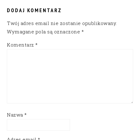
READER
INTERACTIONS
DODAJ KOMENTARZ
Twój adres email nie zostanie opublikowany.
Wymagane pola są oznaczone
*
Komentarz
*
Nazwa
*
Adres email
*