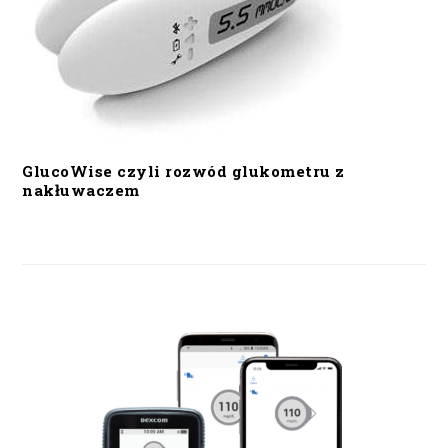
GlucoWise czyli rozwód glukometru z
nakłuwaczem