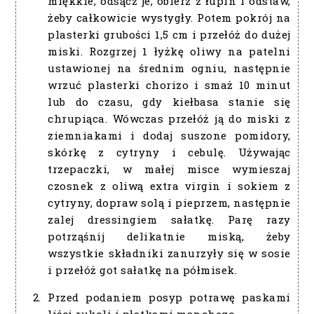
miękkie, odsącz je, obierz z łupin i odstaw,
żeby całkowicie wystygły. Potem pokrój na
plasterki grubości 1,5 cm i przełóż do dużej
miski. Rozgrzej 1 łyżkę oliwy na patelni
ustawionej na średnim ogniu, następnie
wrzuć plasterki chorizo i smaż 10 minut
lub do czasu, gdy kiełbasa stanie się
chrupiąca. Wówczas przełóż ją do miski z
ziemniakami i dodaj suszone pomidory,
skórkę z cytryny i cebulę. Używając
trzepaczki, w małej misce wymieszaj
czosnek z oliwą extra virgin i sokiem z
cytryny, dopraw solą i pieprzem, następnie
zalej dressingiem sałatkę. Parę razy
potrząśnij delikatnie miską, żeby
wszystkie składniki zanurzyły się w sosie
i przełóż got sałatkę na półmisek.
Przed podaniem posyp potrawę paskami