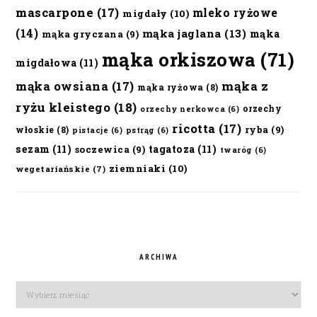
mascarpone
(17)
mleko ryżowe
migdały
(10)
(14)
mąka jaglana
(13)
mąka
mąka gryczana
(9)
mąka orkiszowa
(71)
migdałowa
(11)
mąka owsiana
(17)
mąka z
mąka ryżowa
(8)
ryżu kleistego
(18)
orzechy
orzechy nerkowca
(6)
ricotta
(17)
ryba
(9)
włoskie
(8)
pistacje
(6)
pstrąg
(6)
sezam
(11)
tagatoza
(11)
soczewica
(9)
twaróg
(6)
ziemniaki
(10)
wegetariańskie
(7)
ARCHIWA
Archiwa