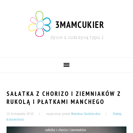
Skip
Skip
Skip
Skip
to
to
to
to
primary
content
primary
footer
3MAMCUKIER
navigation
sidebar
życie z cukrzycą typu 1
MAIN
NAVIGATION
SAŁATKA Z CHORIZO I ZIEMNIAKÓW Z
RUKOLĄ I PŁATKAMI MANCHEGO
15 listopada 2015
napisany przez
Bożena Garbińska
Dodaj
komentarz