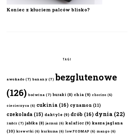
Koniec z kłuciem palców blisko?
TAGI
bezglutenowe
awokado
(7)
banany
(7)
(126)
chia
(9)
buraki
(8)
boćwina
(7)
chorizo
(6)
cukinia
(16)
cynamon
(11)
ciecierzyca
(6)
dynia
(22)
czekolada
(15)
drób
(16)
daktyle
(9)
kalafior
(9)
kasza jaglana
jabłka
(8)
imbir
(7)
jarmuż
(6)
(10)
krewetki
(6)
kurkuma
(6)
lowFODMAP
(6)
mango
(6)