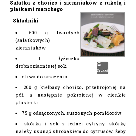
Sałatka z chorizo i ziemniaków z rukolą i
płatkami manchego
Składniki
500 g twardych
(sałatkowych)
ziemniaków
1 łyżeczka
drobnoziarnistej soli
Drukuj
oliwa do smażenia
200 g kiełbasy chorizo, przekrojonej na
pół, a następnie pokrojonej w cienkie
plasterki
75 g odsączonych, suszonych pomidorów
skórka i sok z jednej cytryny, skórkę
należy usunąć skrobakiem do cytrusów, żeby