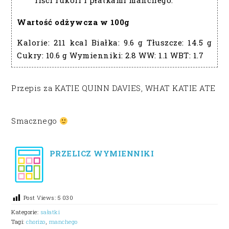
liści rukoli i płatkami manchego.
Wartość odżywcza w 100g
Kalorie:
211 kcal
Białka:
9.6 g
Tłuszcze:
14.5 g
Cukry:
10.6 g
Wymienniki:
2.8
WW:
1.1
WBT:
1.7
Przepis za KATIE QUINN DAVIES, WHAT KATIE ATE
Smacznego
PRZELICZ WYMIENNIKI
Post Views:
5 030
Kategorie:
sałatki
Tagi:
chorizo
,
manchego