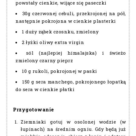
powstały cienkie, wijące się paseczki
30g czerwonej cebuli, przekrojonej na pół,
następnie pokrojona w cienkie plasterki
1 duży ząbek czosnku, zmielony
2 łyżki oliwy extra virgin
sól (najlepiej himalajska) i świeżo
zmielony czarny pieprz
10 g rukoli, pokrojonej w paski
150 g sera manchego, pokrojonego łopatką
do sera w cienkie płatki
Przygotowanie
Ziemniaki gotuj w osolonej wodzie (w
łupinach) na średnim ogniu. Gdy będą już