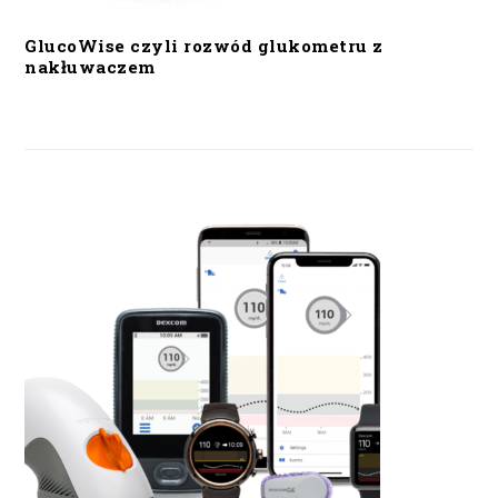
GlucoWise czyli rozwód glukometru z
nakłuwaczem