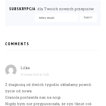
SUBSKRYPCJA
dla Twoich nowych przepisów
READER
INTERACTIONS
COMMENTS
Lilka
19 lutego 2016 at 12:22
Z diagnozą od dwóch tygodni składamy powoli
życie od nowa.
Granola postawiła nas na nogi.
Nigdy bym nie przypuszczała, że syn tknie coś