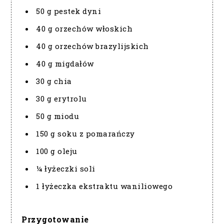
50 g pestek dyni
40 g orzechów włoskich
40 g orzechów brazylijskich
40 g migdałów
30 g chia
30 g erytrolu
50 g miodu
150 g soku z pomarańczy
100 g oleju
¼ łyżeczki soli
1 łyżeczka ekstraktu waniliowego
Przygotowanie