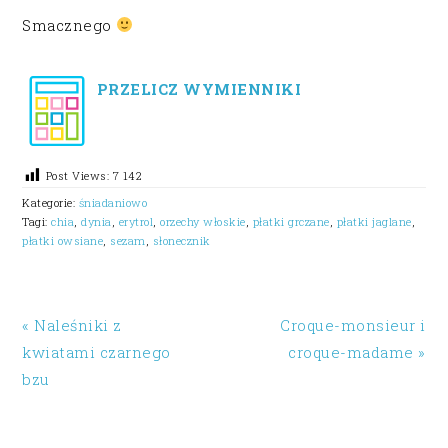
Smacznego
PRZELICZ WYMIENNIKI
Post Views:
7 142
Kategorie:
śniadaniowo
Tagi:
chia
,
dynia
,
erytrol
,
orzechy włoskie
,
płatki grczane
,
płatki jaglane
,
płatki owsiane
,
sezam
,
słonecznik
« Naleśniki z
Croque-monsieur i
kwiatami czarnego
croque-madame »
bzu