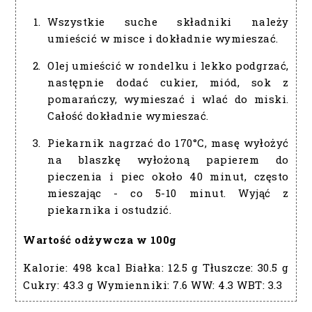
Wszystkie suche składniki należy
umieścić w misce i dokładnie wymieszać.
Olej umieścić w rondelku i lekko podgrzać,
następnie dodać cukier, miód, sok z
pomarańczy, wymieszać i wlać do miski.
Całość dokładnie wymieszać.
Piekarnik nagrzać do 170°C, masę wyłożyć
na blaszkę wyłożoną papierem do
pieczenia i piec około 40 minut, często
mieszając - co 5-10 minut. Wyjąć z
piekarnika i ostudzić.
Wartość odżywcza w 100g
Kalorie:
498 kcal
Białka:
12.5 g
Tłuszcze:
30.5 g
Cukry:
43.3 g
Wymienniki:
7.6
WW:
4.3
WBT:
3.3