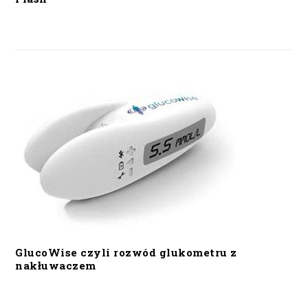
GlucoWise czyli rozwód glukometru z
nakłuwaczem