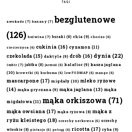
TAGI
bezglutenowe
awokado
(7)
banany
(7)
(126)
chia
(9)
buraki
(8)
boćwina
(7)
chorizo
(6)
cukinia
(16)
cynamon
(11)
ciecierzyca
(6)
dynia
(22)
czekolada
(15)
drób
(16)
daktyle
(9)
kalafior
(9)
kasza jaglana
jabłka
(8)
imbir
(7)
jarmuż
(6)
(10)
krewetki
(6)
kurkuma
(6)
lowFODMAP
(6)
mango
(6)
mascarpone
(17)
mleko ryżowe
migdały
(10)
(14)
mąka jaglana
(13)
mąka
mąka gryczana
(9)
mąka orkiszowa
(71)
migdałowa
(11)
mąka owsiana
(17)
mąka z
mąka ryżowa
(8)
ryżu kleistego
(18)
orzechy
orzechy nerkowca
(6)
ricotta
(17)
ryba
(9)
włoskie
(8)
pistacje
(6)
pstrąg
(6)