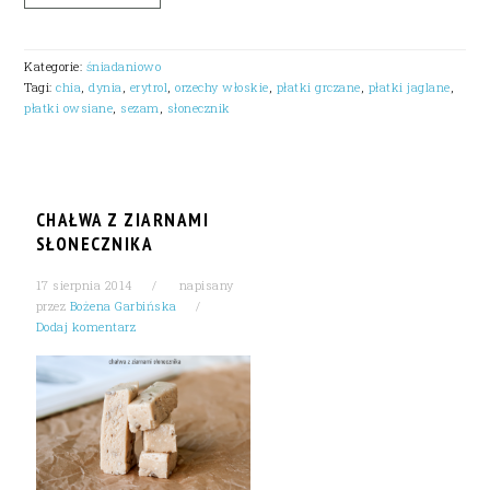
Kategorie:
śniadaniowo
Tagi:
chia
,
dynia
,
erytrol
,
orzechy włoskie
,
płatki grczane
,
płatki jaglane
,
płatki owsiane
,
sezam
,
słonecznik
CHAŁWA Z ZIARNAMI
SŁONECZNIKA
17 sierpnia 2014
napisany
przez
Bożena Garbińska
Dodaj komentarz