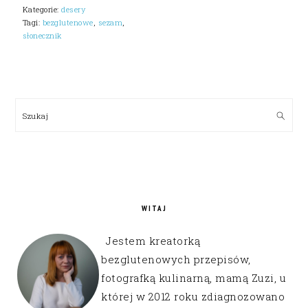
Kategorie:
desery
Tagi:
bezglutenowe
,
sezam
,
słonecznik
PRIMARY
SIDEBAR
Szukaj
WITAJ
Jestem kreatorką
bezglutenowych przepisów,
fotografką kulinarną, mamą Zuzi, u
której w 2012 roku zdiagnozowano