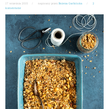
17 września 2015
napisany przez
Bożena Garbińska
2
komentarze