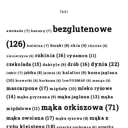
TAGI
bezglutenowe
awokado
(7)
banany
(7)
(126)
chia
(9)
buraki
(8)
boćwina
(7)
chorizo
(6)
cukinia
(16)
cynamon
(11)
ciecierzyca
(6)
dynia
(22)
czekolada
(15)
drób
(16)
daktyle
(9)
kalafior
(9)
kasza jaglana
jabłka
(8)
imbir
(7)
jarmuż
(6)
(10)
krewetki
(6)
kurkuma
(6)
lowFODMAP
(6)
mango
(6)
mascarpone
(17)
mleko ryżowe
migdały
(10)
(14)
mąka jaglana
(13)
mąka
mąka gryczana
(9)
mąka orkiszowa
(71)
migdałowa
(11)
mąka owsiana
(17)
mąka z
mąka ryżowa
(8)
ryżu kleistego
(18)
orzechy
orzechy nerkowca
(6)