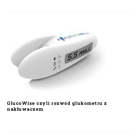
GlucoWise czyli rozwód glukometru z
nakłuwaczem